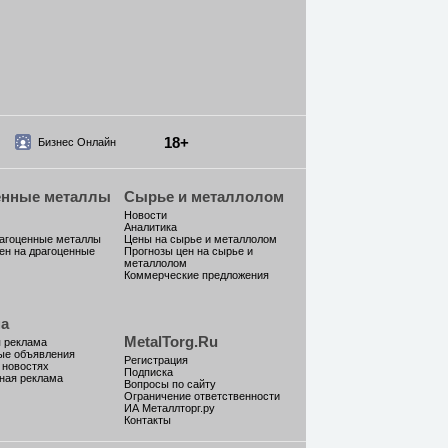
18+
Бизнес Онлайн
енные металлы
Сырье и металлолом
Новости
Аналитика
рагоценные металлы
Цены на сырье и металлолом
ен на драгоценные
Прогнозы цен на сырье и
металлолом
Коммерческие предложения
а
MetalTorg.Ru
 реклама
ые объявления
Регистрация
 новостях
Подписка
ная реклама
Вопросы по сайту
Ограничение ответственности
ИА Металлторг.ру
Контакты