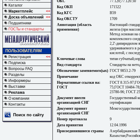
ОКС
77.120;77.120.50
Каталог
Код ОКП
171522
Маркетплейс
<<
Код КГС
В59
Доска объявлений
<<
Код ОКСТУ
1709
Подшипники
Аннотация (область
Настоящий стандар
ГОСТы и стандарты
применения)
железа (при массов
Метод основан на 
комплексного соед
2,2'-дипиридилом в
удерживаемого в р
ПОЛЬЗОВАТЕЛЯМ
кислотой, с после
Регистрация
<<
Ключевые слова
титан губчатый;оп
Подписка
Вид стандарта
Стандарты на мето
Вопросы FAQ
Обозначение заменяемого(ых)
ГОСТ 9853.2-79
Разделы
Примечание
код ОКС откорректи
Информеры
Нормативные ссылки на:
ГОСТ 8.315-97;ГО
Выставки
ГОСТ
75;ГОСТ 10484-78
23780-96; ГОСТ 2
Реклама
Документ внесен
Государственный к
О компании
организацией СНГ
сертификации
Контакты
Документ принят
Межгосударственны
организацией СНГ
Поиск по сайту
Номер протокола
9
Дата принятия
12.04.1996
Присоединившиеся страны
Азербайджанская Р
Казахстан;Российс