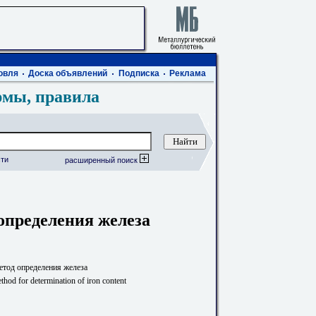
овля
Доска объявлений
Подписка
Реклама
рмы, правила
ти
расширенный поиск
определения железа
етод определения железа
hod for determination of iron content