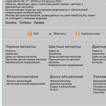
серия ИА № ФС 77 - 85704 от 03 августа 2023 г.
Новости, аналитика, цены, статистика рынка черных, цветных и
драгоценных металлов.
Использование открытых материалов разрешается с обязательной
гиперссылкой на MetalTorg.Ru
Мнение авторов материалов, размещаемых на сайте MetalTorg.Ru, может
не совпадать с мнением редакции.
Контакты
Подписка
Реклама
RSS
ВКонтакте
Одноклассники
Черные металлы
Цветные металлы
Драгоц
Новости
Новости
Новости
Аналитика
Аналитика
Аналитика
Цены на черные металлы
Цены на цветные металлы
Цены на д
Прогнозы цен на черные металлы
Прогнозы цен на цветные
Прогнозы ц
Коммерческие предложения
металлы
металлы
Коммерческие предложения
Металлоторговля
Доска объявлений
Реклам
Каталог организаций
Черные металлы
Баннерная
Металлургический маркетплейс
Цветные металлы
Контекстн
Сырье и металлолом
Реклама в
Услуги
Региональ
Classified