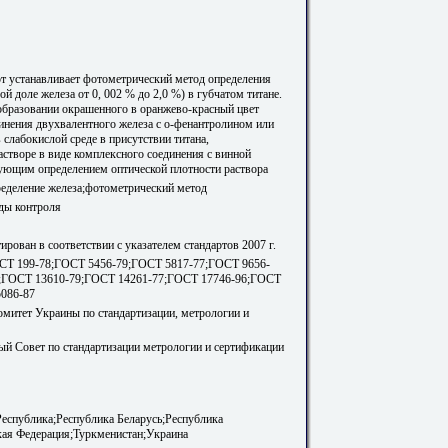
т устанавливает фотометрический метод определения
ой доле железа от 0, 002 % до 2,0 %) в губчатом титане.
образовании окрашенного в оранжево-красный цвет
инения двухвалентного железа с о-фенантролином или
 слабокислой среде в присутствии титана,
астворе в виде комплексного соединения с винной
дующим определением оптической плотности раствора
ределение железа;фотометрический метод
ды контроля
рован в соответствии с указателем стандартов 2007 г.
СТ 199-78;ГОСТ 5456-79;ГОСТ 5817-77;ГОСТ 9656-
;ГОСТ 13610-79;ГОСТ 14261-77;ГОСТ 17746-96;ГОСТ
5086-87
омитет Украины по стандартизации, метрологии и
й Совет по стандартизации метрологии и сертификации
еспублика;Республика Беларусь;Республика
кая Федерация;Туркменистан;Украина