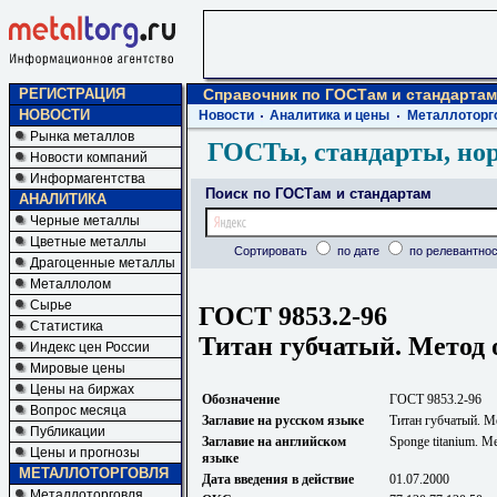
РЕГИСТРАЦИЯ
Справочник по ГОСТам и стандартам
НОВОСТИ
Новости
Аналитика и цены
Металлоторг
Рынка металлов
ГОСТы, стандарты, но
Новости компаний
Информагентства
Поиск по ГОСТам и стандартам
АНАЛИТИКА
Черные металлы
Цветные металлы
Сортировать
по дате
по релевантнос
Драгоценные металлы
Металлолом
Сырье
ГОСТ 9853.2-96
Статистика
Титан губчатый. Метод 
Индекс цен России
Мировые цены
Цены на биржах
Обозначение
ГОСТ 9853.2-96
Вопрос месяца
Заглавие на русском языке
Титан губчатый. М
Публикации
Заглавие на английском
Sponge titanium. Met
Цены и прогнозы
языке
МЕТАЛЛОТОРГОВЛЯ
Дата введения в действие
01.07.2000
Металлоторговля