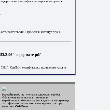
стандартизации и сертификации сырья и материалов
й
-исследовательский и проектный институт титана
3.2-96" в формате pdf
. СНиП, СанПиН, сертификация, технические условия
На сайте работает система коррекции ошибок.
Обнаружив неточность в тексте или
неработоспособность ссылки, выделите на странице
этот фрагмент и отправьте его администратору
нажатием
Ctrl
+
Enter
.