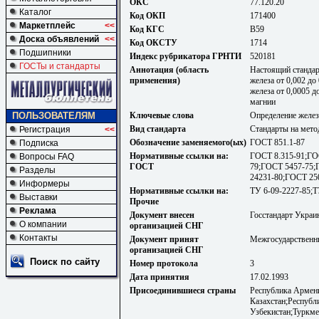
ОКС
77.120.20
Каталог
Код ОКП
171400
Маркетплейс
<<
Код КГС
В59
Доска объявлений
<<
Код ОКСТУ
1714
Подшипники
Индекс рубрикатора ГРНТИ
520181
ГОСТы и стандарты
Аннотация (область
Настоящий стандар
применения)
железа от 0,002 д
железа от 0,0005 
магнии
Ключевые слова
Определение желе
ПОЛЬЗОВАТЕЛЯМ
Вид стандарта
Стандарты на мето
Регистрация
<<
Обозначение заменяемого(ых)
ГОСТ 851.1-87
Подписка
Нормативные ссылки на:
ГОСТ 8.315-91;ГО
Вопросы FAQ
ГОСТ
79;ГОСТ 5457-75;
Разделы
24231-80;ГОСТ 25
Информеры
Нормативные ссылки на:
ТУ 6-09-2227-85;Т
Выставки
Прочие
Реклама
Документ внесен
Госстандарт Украи
О компании
организацией СНГ
Контакты
Документ принят
Межгосударственны
организацией СНГ
Поиск по сайту
Номер протокола
3
Дата принятия
17.02.1993
Присоединившиеся страны
Республика Армени
Казахстан;Республ
Узбекистан;Туркме