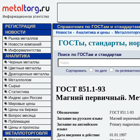
РЕГИСТРАЦИЯ
Справочник по ГОСТам и стандартам
НОВОСТИ
Новости
Аналитика и цены
Металлоторг
Рынка металлов
ГОСТы, стандарты, но
Новости компаний
Информагентства
Поиск по ГОСТам и стандартам
АНАЛИТИКА
Черные металлы
Цветные металлы
Сортировать
по дате
по релевантнос
Драгоценные металлы
Металлолом
Сырье
ГОСТ 851.1-93
Статистика
Магний первичный. Мет
Индекс цен России
Мировые цены
Цены на биржах
Обозначение
ГОСТ 851.1-93
Вопрос месяца
Заглавие на русском языке
Магний первичный
Публикации
Заглавие на английском
Primary magnesium. 
Цены и прогнозы
языке
МЕТАЛЛОТОРГОВЛЯ
Дата введения в действие
01.01.1997
Металлоторговля