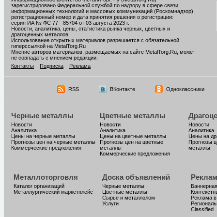
зарегистрировано Федеральной службой по надзору в сфере связи,
информационных технологий и массовых коммуникаций (Роскомнадзор),
регистрационный номер и дата принятия решения о регистрации:
серия ИА № ФС 77 - 85704 от 03 августа 2023 г.
Новости, аналитика, цены, статистика рынка черных, цветных и
драгоценных металлов.
Использование открытых материалов разрешается с обязательной
гиперссылкой на MetalTorg.Ru
Мнение авторов материалов, размещаемых на сайте MetalTorg.Ru, может
не совпадать с мнением редакции.
Контакты
Подписка
Реклама
RSS
ВКонтакте
Одноклассники
Черные металлы
Цветные металлы
Драгоц
Новости
Новости
Новости
Аналитика
Аналитика
Аналитика
Цены на черные металлы
Цены на цветные металлы
Цены на д
Прогнозы цен на черные металлы
Прогнозы цен на цветные
Прогнозы ц
Коммерческие предложения
металлы
металлы
Коммерческие предложения
Металлоторговля
Доска объявлений
Реклам
Каталог организаций
Черные металлы
Баннерная
Металлургический маркетплейс
Цветные металлы
Контекстн
Сырье и металлолом
Реклама в
Услуги
Региональ
Classified