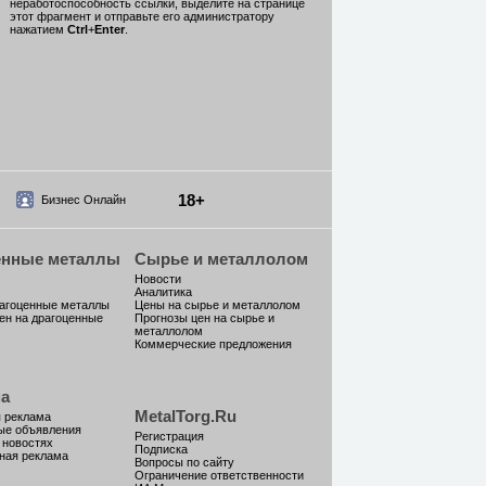
неработоспособность ссылки, выделите на странице
этот фрагмент и отправьте его администратору
нажатием
Ctrl
+
Enter
.
18+
Бизнес Онлайн
енные металлы
Сырье и металлолом
Новости
Аналитика
рагоценные металлы
Цены на сырье и металлолом
ен на драгоценные
Прогнозы цен на сырье и
металлолом
Коммерческие предложения
а
MetalTorg.Ru
 реклама
ые объявления
Регистрация
 новостях
Подписка
ная реклама
Вопросы по сайту
Ограничение ответственности