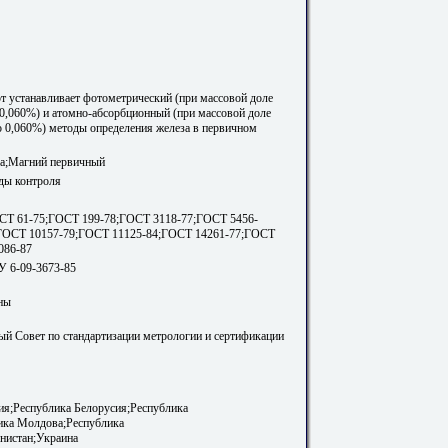
т устанавливает фотометрический (при массовой доле
о 0,060%) и атомно-абсорбционный (при массовой доле
до 0,060%) методы определения железа в первичном
за;Магний первичный
ды контроля
СТ 61-75;ГОСТ 199-78;ГОСТ 3118-77;ГОСТ 5456-
ГОСТ 10157-79;ГОСТ 11125-84;ГОСТ 14261-77;ГОСТ
086-87
У 6-09-3673-85
ны
й Совет по стандартизации метрологии и сертификации
я;Республика Белорусия;Республика
ика Молдова;Республика
нистан;Украина