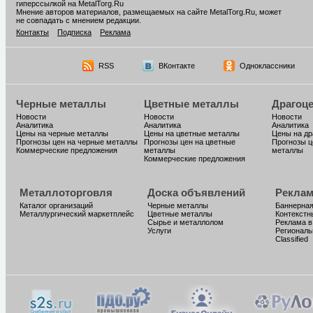
гиперссылкой на MetalTorg.Ru
Мнение авторов материалов, размещаемых на сайте MetalTorg.Ru, может
не совпадать с мнением редакции.
Контакты
Подписка
Реклама
RSS
ВКонтакте
Одноклассники
Черные металлы
Цветные металлы
Драгоц
Новости
Новости
Новости
Аналитика
Аналитика
Аналитика
Цены на черные металлы
Цены на цветные металлы
Цены на д
Прогнозы цен на черные металлы
Прогнозы цен на цветные
Прогнозы ц
Коммерческие предложения
металлы
металлы
Коммерческие предложения
Металлоторговля
Доска объявлений
Реклам
Каталог организаций
Черные металлы
Баннерная
Металлургический маркетплейс
Цветные металлы
Контекстн
Сырье и металлолом
Реклама в
Услуги
Региональ
Classified