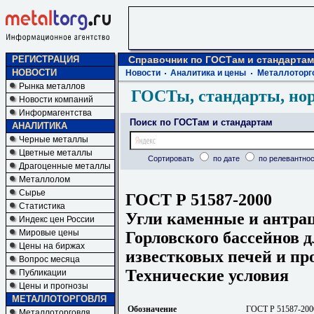
РЕГИСТРАЦИЯ
Справочник по ГОСТам и стандартам
НОВОСТИ
Новости
Аналитика и цены
Металлоторг
Рынка металлов
ГОСТы, стандарты, но
Новости компаний
Информагентства
Поиск по ГОСТам и стандартам
АНАЛИТИКА
Черные металлы
Цветные металлы
Сортировать
по дате
по релевантнос
Драгоценные металлы
Металлолом
Сырье
ГОСТ Р 51587-2000
Статистика
Угли каменные и антра
Индекс цен России
Мировые цены
Горловского бассейнов 
Цены на биржах
известковых печей и пр
Вопрос месяца
Технические условия
Публикации
Цены и прогнозы
МЕТАЛЛОТОРГОВЛЯ
Обозначение
ГОСТ Р 51587-200
Металлоторговля