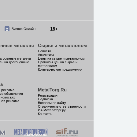
18+
Бизнес Онлайн
енные металлы
Сырье и металлолом
Новости
Аналитика
рагоценные металлы
Цены на сырье и металлолом
ен на драгоценные
Прогнозы цен на сырье и
металлолом
Коммерческие предложения
а
MetalTorg.Ru
 реклама
ые объявления
Регистрация
 новостях
Подписка
ная реклама
Вопросы по сайту
Ограничение ответственности
ИА Металлторг.ру
Контакты