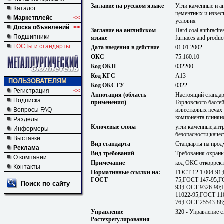
Заглавие на русском языке
Угли каменные и а
Каталог
цементных и извес
Маркетплейс
<<
условия
Доска объявлений
<<
Заглавие на английском
Hard coal anthracit
Подшипники
языке
furnaces and product
ГОСТы и стандарты
Дата введения в действие
01.01.2002
ОКС
75.160.10
Код ОКП
032200
Код КГС
А13
ПОЛЬЗОВАТЕЛЯМ
Код ОКСТУ
0322
Регистрация
<<
Аннотация (область
Настоящий стандар
Подписка
применения)
Горловского бассе
известковых печах 
Вопросы FAQ
компонента глинян
Разделы
Ключевые слова
угли каменные;ант
Информеры
безопасности;каче
Выставки
Вид стандарта
Стандарты на прод
Реклама
Вид требований
Требования охраны
О компании
Примечание
код ОКС откорректи
Контакты
Нормативные ссылки на:
ГОСТ 12.1.004-91;
ГОСТ
75;ГОСТ 147-95;Г
Поиск по сайту
93;ГОСТ 9326-90;
11022-95;ГОСТ 11
76;ГОСТ 25543-88
Управление
320 - Управление 
Ростехрегулирования