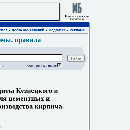
овля
Доска объявлений
Подписка
Реклама
рмы, правила
ти
расширенный поиск
циты Кузнецкого и
для цементных и
оизводства кирпича.
0