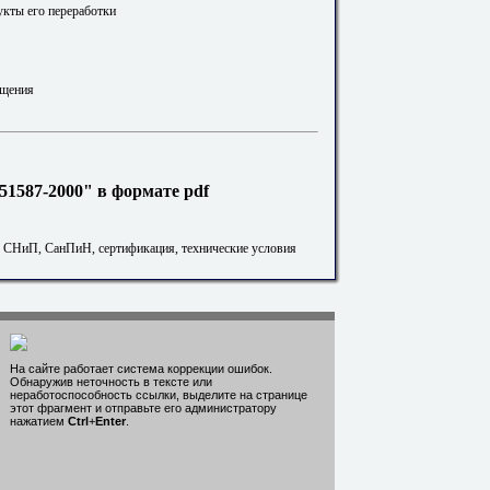
укты его переработки
щения
1587-2000" в формате pdf
. СНиП, СанПиН, сертификация, технические условия
На сайте работает система коррекции ошибок.
Обнаружив неточность в тексте или
неработоспособность ссылки, выделите на странице
этот фрагмент и отправьте его администратору
нажатием
Ctrl
+
Enter
.