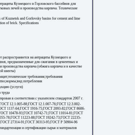
нтрациты Кузнецкого и Горловского бассейнов для
тковых печей и производства кирпича. Технические
es of Kuznetsk and Gorlovsky basins for cement and lime
ion of brick. Specifications
т распространяется на антрациты Кузнецкого и
йнов, предназначенные для сжигания в цементных и
и производства кирпича (обжига кирпича и в качестве
ой шихты)
рацит;технические требования;требования
ство;нормы;вид потребления
укцию (услуги)
 труда
рован в соответствии с указателем стандартов 2007 г.
ГОСТ 12.1.005-88;ГОСТ 12.1.007-76;ГОСТ 12.3.002-
ОСТ 1137-64;ГОСТ 1916-75;ГОСТ 2093-82;ГОСТ 8606-
ГОСТ 10478-93;ГОСТ 10742-71;ГОСТ 11014-81;ГОСТ
055-78;ГОСТ 11223-88;ГОСТ 19242-73;ГОСТ 22235-
;ГОСТ 27314-91;ГОСТ 30313-95;ГОСТ Р 50904-96
стандартизации и сертификации сырья и материалов