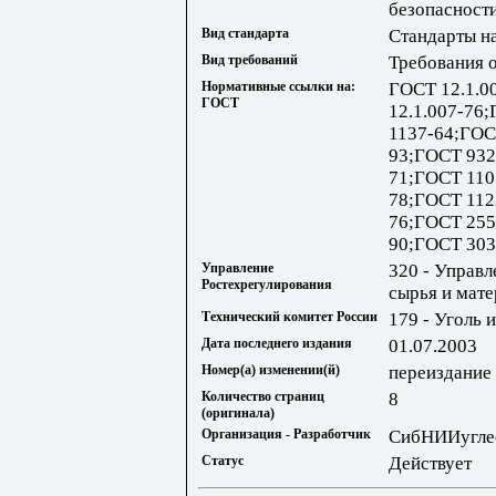
безопасност
Вид стандарта
Стандарты н
Вид требований
Требования 
Нормативные ссылки на:
ГОСТ 12.1.0
ГОСТ
12.1.007-76
1137-64;ГОС
93;ГОСТ 932
71;ГОСТ 110
78;ГОСТ 112
76;ГОСТ 255
90;ГОСТ 303
Управление
320 - Управл
Ростехрегулирования
сырья и мат
Технический комитет России
179 - Уголь 
Дата последнего издания
01.07.2003
Номер(а) изменении(й)
переиздание 
Количество страниц
8
(оригинала)
Организация - Разработчик
СибНИИугле
Статус
Действует