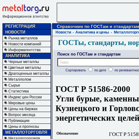
РЕГИСТРАЦИЯ
Справочник по ГОСТам и стандартам
НОВОСТИ
Новости
Аналитика и цены
Металлоторг
Рынка металлов
ГОСТы, стандарты, но
Новости компаний
Информагентства
Поиск по ГОСТам и стандартам
АНАЛИТИКА
Черные металлы
Цветные металлы
Сортировать
по дате
по релевантнос
Драгоценные металлы
Металлолом
Сырье
ГОСТ Р 51586-2000
Статистика
Угли бурые, каменны
Индекс цен России
Мировые цены
Кузнецкого и Горловс
Цены на биржах
Вопрос месяца
энергетических целей
Публикации
Цены и прогнозы
МЕТАЛЛОТОРГОВЛЯ
Обозначение
ГОСТ Р 5158
Металлоторговля