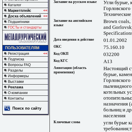
Заглавие на русском языке
Угли бурые, 
Каталог
Горловского 
Маркетплейс
<<
Технические
Доска объявлений
<<
Заглавие на английском
Brown coals, 
Подшипники
языке
and Gorlovsk
ГОСТы и стандарты
Specification
Дата введения в действие
01.01.2002
ОКС
75.160.10
ПОЛЬЗОВАТЕЛЯМ
Код ОКП
032200
Регистрация
<<
Подписка
Код КГС
А13
Вопросы FAQ
Аннотация (область
Настоящий ст
Разделы
применения)
бурые, камен
Информеры
Горловского 
Выставки
пылевидного
Реклама
котельных ус
О компании
отопительны
Контакты
назначения (
Поиск по сайту
больниц и др
населения
Ключевые слова
угли бурые 
требования;