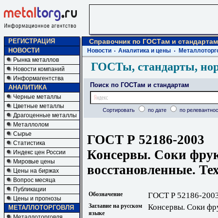
РЕГИСТРАЦИЯ
Справочник по ГОСТам и стандартам
НОВОСТИ
Новости
Аналитика и цены
Металлоторг
Рынка металлов
ГОСТы, стандарты, но
Новости компаний
Информагентства
Поиск по ГОСТам и стандартам
АНАЛИТИКА
Черные металлы
Цветные металлы
Сортировать
по дате
по релевантнос
Драгоценные металлы
Металлолом
Сырье
ГОСТ Р 52186-2003
Статистика
Консервы. Соки фру
Индекс цен России
Мировые цены
восстановленные. Те
Цены на биржах
Вопрос месяца
Публикации
Обозначение
ГОСТ Р 52186-200
Цены и прогнозы
Заглавие на русском
Консервы. Соки фр
МЕТАЛЛОТОРГОВЛЯ
языке
Металлоторговля