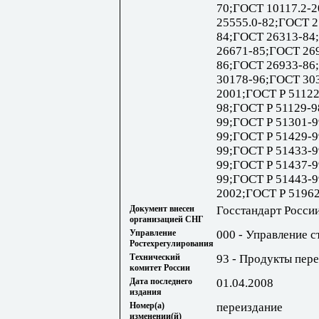
70;ГОСТ 10117.2-
25555.0-82;ГОСТ 2
84;ГОСТ 26313-84
26671-85;ГОСТ 26
86;ГОСТ 26933-86
30178-96;ГОСТ 30
2001;ГОСТ Р 51122
98;ГОСТ Р 51129-9
99;ГОСТ Р 51301-9
99;ГОСТ Р 51429-9
99;ГОСТ Р 51433-9
99;ГОСТ Р 51437-9
99;ГОСТ Р 51443-9
2002;ГОСТ Р 5196
Документ внесен
Госстандарт Росси
организацией СНГ
Управление
000 - Управление с
Ростехрегулирования
Технический
93 - Продукты пер
комитет России
Дата последнего
01.04.2008
издания
Номер(а)
переиздание
изменении(й)