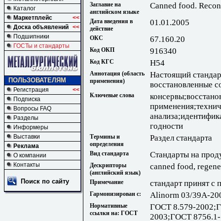
Заглавие на
Canned food. Reconst
Каталог
английском языке
Маркетплейс
<<
Дата введения в
01.01.2005
Доска объявлений
<<
действие
Подшипники
ОКС
67.160.20
ГОСТы и стандарты
Код ОКП
916340
Код КГС
Н54
Аннотация (область
Настоящий стандар
ПОЛЬЗОВАТЕЛЯМ
применения)
восстановленные с
Регистрация
<<
Ключевые слова
консервы;восстано
Подписка
применения;технич
Вопросы FAQ
анализа;идентифик
Разделы
годности
Информеры
Термины и
Раздел стандарта
Выставки
определения
Реклама
Вид стандарта
Стандарты на прод
О компании
Контакты
Дескрипторы
canned food, regener
(английский язык)
Поиск по сайту
Примечание
стандарт принят с 
Гармонизирован с:
Alinorm 03/39A-20
Нормативные
ГОСТ 8.579-2002;
ссылки на: ГОСТ
2003;ГОСТ 8756.1-