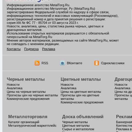
Информационное агентство MetalTorg.Ru
.
Информационное агентство Металлторг. Ру (MetalTorg.Ru)
зарегистрировано Федеральной службой по надзору в сфере связи,
информационных технологий и массовых коммуникаций (Роскомнадзор),
регистрационный номер и дата принятия решения о регистрации:
серия ИА № ФС 77 - 85704 от 03 августа 2023 г.
Новости, аналитика, цены, статистика рынка черных, цветных и
драгоценных металлов.
Использование открытых материалов разрешается с обязательной
гиперссылкой на MetalTorg.Ru
Мнение авторов материалов, размещаемых на сайте MetalTorg.Ru, может
не совпадать с мнением редакции.
Контакты
Подписка
Реклама
RSS
ВКонтакте
Одноклассники
Черные металлы
Цветные металлы
Драгоц
Новости
Новости
Новости
Аналитика
Аналитика
Аналитика
Цены на черные металлы
Цены на цветные металлы
Цены на д
Прогнозы цен на черные металлы
Прогнозы цен на цветные
Прогнозы ц
Коммерческие предложения
металлы
металлы
Коммерческие предложения
Металлоторговля
Доска объявлений
Реклам
Каталог организаций
Черные металлы
Баннерная
Металлургический маркетплейс
Цветные металлы
Контекстн
Сырье и металлолом
Реклама в