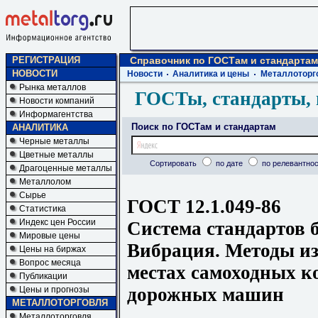
РЕГИСТРАЦИЯ
Справочник по ГОСТам и стандартам
НОВОСТИ
Новости
Аналитика и цены
Металлоторг
Рынка металлов
ГОСТы, стандарты, 
Новости компаний
Информагентства
Поиск по ГОСТам и стандартам
АНАЛИТИКА
Черные металлы
Цветные металлы
Сортировать
по дате
по релевантнос
Драгоценные металлы
Металлолом
Сырье
ГОСТ 12.1.049-86
Статистика
Индекс цен России
Система стандартов б
Мировые цены
Вибрация. Методы из
Цены на биржах
Вопрос месяца
местах самоходных к
Публикации
дорожных машин
Цены и прогнозы
МЕТАЛЛОТОРГОВЛЯ
Металлоторговля