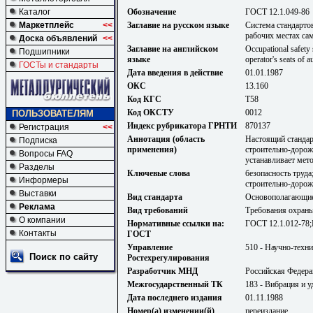
Обозначение
ГОСТ 12.1.049-86
Каталог
Заглавие на русском языке
Система стандарто
Маркетплейс
<<
рабочих местах с
Доска объявлений
<<
Заглавие на английском
Occupational safety
Подшипники
языке
operator's seats of 
ГОСТы и стандарты
Дата введения в действие
01.01.1987
ОКС
13.160
Код КГС
Т58
Код ОКСТУ
0012
ПОЛЬЗОВАТЕЛЯМ
Индекс рубрикатора ГРНТИ
870137
Регистрация
<<
Аннотация (область
Настоящий стандар
Подписка
применения)
строительно-доро
Вопросы FAQ
устанавливает мет
Разделы
Ключевые слова
безопасность труд
Информеры
строительно-дорож
Выставки
Вид стандарта
Основополагающие
Реклама
Вид требований
Требования охраны
О компании
Нормативные ссылки на:
ГОСТ 12.1.012-78;
Контакты
ГОСТ
Управление
510 - Научно-техн
Поиск по сайту
Ростехрегулирования
Разработчик МНД
Российская Федера
Межгосударственный ТК
183 - Вибрация и у
Дата последнего издания
01.11.1988
Номер(а) изменении(й)
переиздание