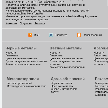
серия ИА № ФС 77 - 85704 от 03 августа 2023 г.
Новости, аналитика, цены, статистика рынка черных, цветных и
драгоценных металлов.
Использование открытых материалов разрешается с обязательной
гиперссылкой на MetalTorg.Ru
Мнение авторов материалов, размещаемых на сайте MetalTorg.Ru, может
не совпадать с мнением редакции.
Контакты
Подписка
Реклама
RSS
ВКонтакте
Одноклассники
Черные металлы
Цветные металлы
Драгоц
Новости
Новости
Новости
Аналитика
Аналитика
Аналитика
Цены на черные металлы
Цены на цветные металлы
Цены на д
Прогнозы цен на черные металлы
Прогнозы цен на цветные
Прогнозы ц
Коммерческие предложения
металлы
металлы
Коммерческие предложения
Металлоторговля
Доска объявлений
Реклам
Каталог организаций
Черные металлы
Баннерная
Металлургический маркетплейс
Цветные металлы
Контекстн
Сырье и металлолом
Реклама в
Услуги
Региональ
Classified