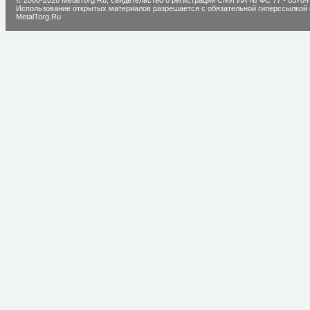
© 2000-2026 MetalTorg.Ru,
cвидетельство о регистрации СМИ ИА № ФС 77 - 85704
Использование открытых материалов разрешается с обязательной гиперссылкой 
MetalTorg.Ru