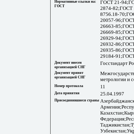
Нормативные ссылки на:
ГОСТ 21-94;Г
ГОСТ
2874-82;ГОСТ 
8756.18-70;ГО
20057-96;ГОС
26663-85;ГОС
26669-85;ГОС
26929-94;ГОС
26932-86;ГОС
26935-86;ГОС
29184-91;ГОСТ
Документ внесен
Госстандарт Р
организацией СНГ
Документ принят
Межгосударств
организацией СНГ
метрологии и 
Номер протокола
11
Дата принятия
25.04.1997
Присоединившиеся страны
Азербайджанск
Армения;Респу
Казахстан;Кыр
Федерация;Рес
Таджикистан;Т
Узбекистан;Ук