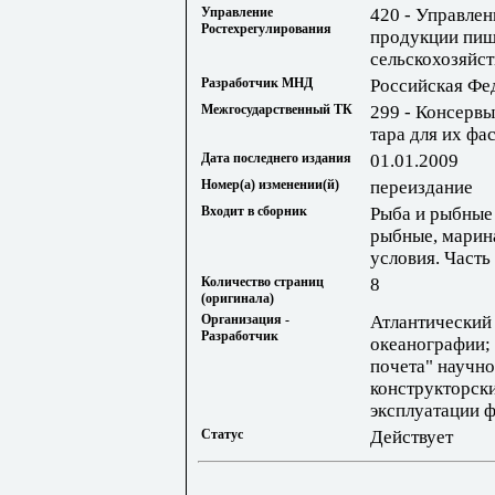
Управление
420 - Управлен
Ростехрегулирования
продукции пищ
сельскохозяйс
Разработчик МНД
Российская Фе
Межгосударственный ТК
299 - Консервы
тара для их фа
Дата последнего издания
01.01.2009
Номер(а) изменении(й)
переиздание
Входит в сборник
Рыба и рыбные
рыбные, марин
условия. Часть
Количество страниц
8
(оригинала)
Организация -
Атлантический
Разработчик
океанографии;
почета" научно
конструкторски
эксплуатации 
Статус
Действует