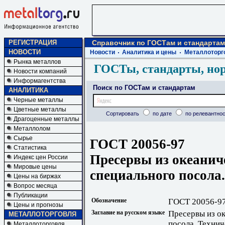
РЕГИСТРАЦИЯ
Справочник по ГОСТам и стандартам
НОВОСТИ
Новости
Аналитика и цены
Металлоторг
Рынка металлов
ГОСТы, стандарты, но
Новости компаний
Информагентства
Поиск по ГОСТам и стандартам
АНАЛИТИКА
Черные металлы
Цветные металлы
Сортировать
по дате
по релевантнос
Драгоценные металлы
Металлолом
Сырье
ГОСТ 20056-97
Статистика
Пресервы из океани
Индекс цен России
Мировые цены
специального посола
Цены на биржах
Вопрос месяца
Публикации
Обозначение
ГОСТ 20056-9
Цены и прогнозы
Заглавие на русском языке
Пресервы из о
МЕТАЛЛОТОРГОВЛЯ
посола. Технич
Металлоторговля