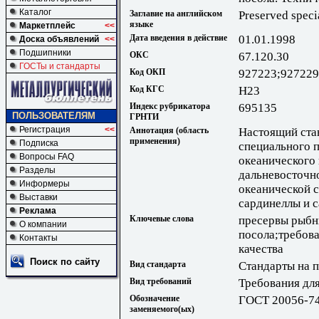
Каталог
Заглавие на английском
Preserved specia
языке
Маркетплейс
<<
Дата введения в действие
01.01.1998
Доска объявлений
<<
Подшипники
ОКС
67.120.30
ГОСТы и стандарты
Код ОКП
927223;927229
Код КГС
Н23
Индекс рубрикатора
695135
ПОЛЬЗОВАТЕЛЯМ
ГРНТИ
Регистрация
<<
Аннотация (область
Настоящий ста
применения)
Подписка
специального п
Вопросы FAQ
океанического 
Разделы
дальневосточн
Информеры
океанической с
Выставки
сардинеллы и 
Реклама
Ключевые слова
пресервы рыбн
О компании
посола;требов
Контакты
качества
Поиск по сайту
Вид стандарта
Стандарты на 
Вид требований
Требования дл
Обозначение
ГОСТ 20056-7
заменяемого(ых)