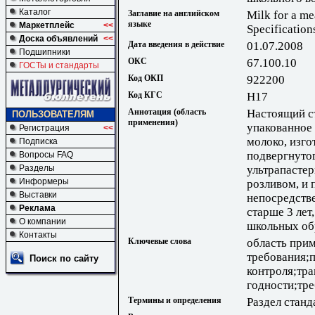
Каталог
Заглавие на английском
Milk for a me
языке
Маркетплейс
<<
Specification
Доска объявлений
<<
Дата введения в действие
01.07.2008
Подшипники
ОКС
67.100.10
ГОСТы и стандарты
Код ОКП
922200
Код КГС
Н17
Аннотация (область
Настоящий с
ПОЛЬЗОВАТЕЛЯМ
применения)
упакованное 
Регистрация
<<
молоко, изго
Подписка
подвергнуто
Вопросы FAQ
ультрапасте
Разделы
Информеры
розливом, и 
Выставки
непосредств
Реклама
старше 3 лет
О компании
школьных об
Контакты
Ключевые слова
область при
требования;
Поиск по сайту
контроля;тр
годности;тр
Термины и определения
Раздел станд