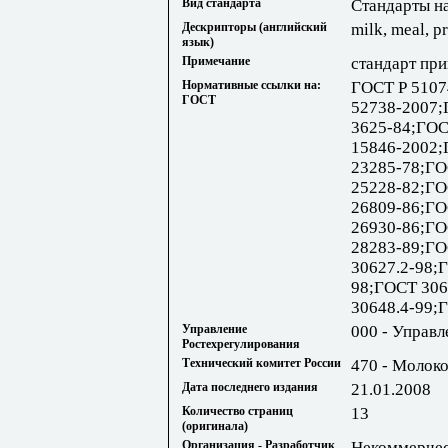
Вид стандарта
Стандарты н
Дескрипторы (английский
milk, meal, p
язык)
Примечание
стандарт при
Нормативные ссылки на:
ГОСТ Р 5107
ГОСТ
52738-2007;
3625-84;ГОС
15846-2002;
23285-78;ГО
25228-82;ГО
26809-86;ГО
26930-86;ГО
28283-89;ГО
30627.2-98;
98;ГОСТ 306
30648.4-99;
Управление
000 - Управл
Ростехрегулирования
Технический комитет России
470 - Молок
Дата последнего издания
21.01.2008
Количество страниц
13
(оригинала)
Организация - Разработчик
Некоммерчес