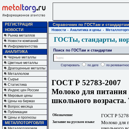
РЕГИСТРАЦИЯ
Справочник по ГОСТам и стандартам
НОВОСТИ
Новости
Аналитика и цены
Металлоторг
Рынка металлов
ГОСТы, стандарты, но
Новости компаний
Информагентства
Поиск по ГОСТам и стандартам
АНАЛИТИКА
Черные металлы
Цветные металлы
Сортировать
по дате
по релевантнос
Драгоценные металлы
Металлолом
Сырье
ГОСТ Р 52783-2007
Статистика
Молоко для питания 
Индекс цен России
Мировые цены
школьного возраста.
Цены на биржах
Вопрос месяца
Публикации
Обозначение
ГОСТ Р 5278
Цены и прогнозы
Заглавие на русском языке
Молоко для 
МЕТАЛЛОТОРГОВЛЯ
школьного во
Металлоторговля