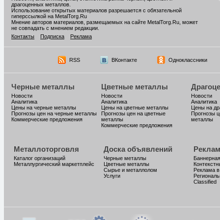
драгоценных металлов.
Использование открытых материалов разрешается с обязательной
гиперссылкой на MetalTorg.Ru
Мнение авторов материалов, размещаемых на сайте MetalTorg.Ru, может
не совпадать с мнением редакции.
Контакты
Подписка
Реклама
RSS
ВКонтакте
Одноклассники
Черные металлы
Цветные металлы
Драгоц
Новости
Новости
Новости
Аналитика
Аналитика
Аналитика
Цены на черные металлы
Цены на цветные металлы
Цены на д
Прогнозы цен на черные металлы
Прогнозы цен на цветные
Прогнозы ц
Коммерческие предложения
металлы
металлы
Коммерческие предложения
Металлоторговля
Доска объявлений
Реклам
Каталог организаций
Черные металлы
Баннерная
Металлургический маркетплейс
Цветные металлы
Контекстн
Сырье и металлолом
Реклама в
Услуги
Региональ
Classified