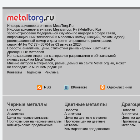
Информационное агентство MetalTorg.Ru
.
Информационное агентство Металлторг. Ру (MetalTorg.Ru)
зарегистрировано Федеральной службой по надзору в сфере связи,
информационных технологий и массовых коммуникаций (Роскомнадзор),
регистрационный номер и дата принятия решения о регистрации:
серия ИА № ФС 77 - 85704 от 03 августа 2023 г.
Новости, аналитика, цены, статистика рынка черных, цветных и
драгоценных металлов.
Использование открытых материалов разрешается с обязательной
гиперссылкой на MetalTorg.Ru
Мнение авторов материалов, размещаемых на сайте MetalTorg.Ru, может
не совпадать с мнением редакции.
Контакты
Подписка
Реклама
RSS
ВКонтакте
Одноклассники
Черные металлы
Цветные металлы
Драгоц
Новости
Новости
Новости
Аналитика
Аналитика
Аналитика
Цены на черные металлы
Цены на цветные металлы
Цены на д
Прогнозы цен на черные металлы
Прогнозы цен на цветные
Прогнозы ц
Коммерческие предложения
металлы
металлы
Коммерческие предложения