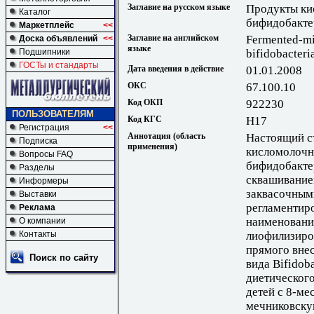
Заглавие на русском языке
Продукты ки
Каталог
бифидобакте
Маркетплейс
<<
Заглавие на английском
Fermented-mi
Доска объявлений
<<
языке
bifidobacteri
Подшипники
ГОСТы и стандарты
Дата введения в действие
01.01.2008
ОКС
67.100.10
Код ОКП
922230
ПОЛЬЗОВАТЕЛЯМ
Код КГС
Н17
Регистрация
<<
Аннотация (область
Настоящий с
Подписка
применения)
кисломолочн
Вопросы FAQ
бифидобакте
Разделы
сквашивание
Информеры
заквасочным
Выставки
регламентир
Реклама
наименовани
О компании
лиофилизиро
Контакты
прямого внес
Поиск по сайту
вида Bifidob
диетического
детей с 8-ме
мечниковску