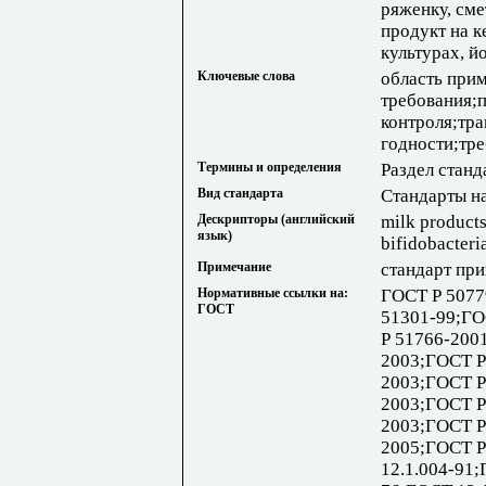
ряженку, см
продукт на 
культурах, й
Ключевые слова
область при
требования;
контроля;тр
годности;тр
Термины и определения
Раздел станд
Вид стандарта
Стандарты н
Дескрипторы (английский
milk products
язык)
bifidobacteri
Примечание
стандарт при
Нормативные ссылки на:
ГОСТ Р 5077
ГОСТ
51301-99;ГО
Р 51766-200
2003;ГОСТ Р
2003;ГОСТ Р
2003;ГОСТ Р
2003;ГОСТ Р
2005;ГОСТ Р
12.1.004-91;