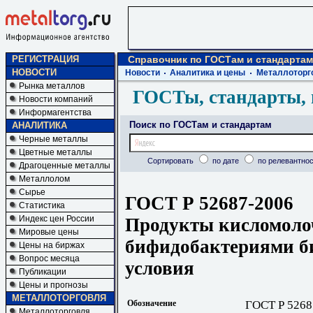
РЕГИСТРАЦИЯ
Справочник по ГОСТам и стандартам
НОВОСТИ
Новости
Аналитика и цены
Металлоторг
Рынка металлов
ГОСТы, стандарты, 
Новости компаний
Информагентства
Поиск по ГОСТам и стандартам
АНАЛИТИКА
Черные металлы
Цветные металлы
Сортировать
по дате
по релевантнос
Драгоценные металлы
Металлолом
Сырье
ГОСТ Р 52687-2006
Статистика
Индекс цен России
Продукты кисломоло
Мировые цены
бифидобактериями б
Цены на биржах
Вопрос месяца
условия
Публикации
Цены и прогнозы
МЕТАЛЛОТОРГОВЛЯ
Обозначение
ГОСТ Р 5268
Металлоторговля