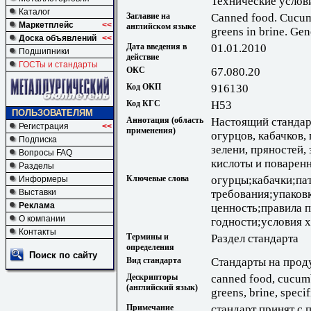
Технические услов
Каталог
Заглавие на
Canned food. Cucum
Маркетплейс
<<
английском языке
greens in brine. Gen
Доска объявлений
<<
Дата введения в
01.01.2010
Подшипники
действие
ГОСТы и стандарты
ОКС
67.080.20
Код ОКП
916130
Код КГС
Н53
ПОЛЬЗОВАТЕЛЯМ
Аннотация (область
Настоящий стандар
Регистрация
<<
применения)
огурцов, кабачков,
Подписка
зелени, пряностей,
Вопросы FAQ
кислоты и поварен
Разделы
Ключевые слова
огурцы;кабачки;па
Информеры
требования;упаков
Выставки
Реклама
ценность;правила 
О компании
годности;условия 
Контакты
Термины и
Раздел стандарта
определения
Поиск по сайту
Вид стандарта
Стандарты на прод
Дескрипторы
canned food, cucum
(английский язык)
greens, brine, speci
Примечание
стандарт принят с 