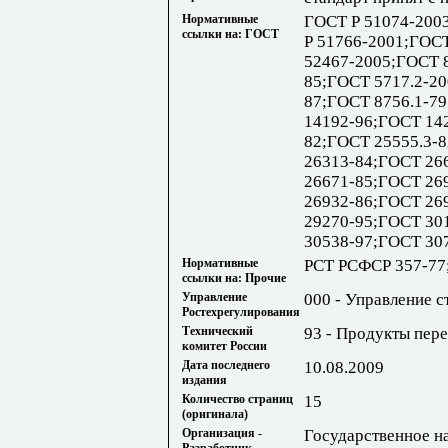
Нормативные
ГОСТ Р 51074-200
ссылки на: ГОСТ
Р 51766-2001;ГОСТ
52467-2005;ГОСТ 
85;ГОСТ 5717.2-2
87;ГОСТ 8756.1-7
14192-96;ГОСТ 14
82;ГОСТ 25555.3-
26313-84;ГОСТ 26
26671-85;ГОСТ 26
26932-86;ГОСТ 26
29270-95;ГОСТ 30
30538-97;ГОСТ 30
Нормативные
РСТ РСФСР 357-77
ссылки на: Прочие
Управление
000 - Управление с
Ростехрегулирования
Технический
93 - Продукты пер
комитет России
Дата последнего
10.08.2009
издания
Количество страниц
15
(оригинала)
Организация -
Государственное н
Разработчик