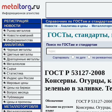
РЕГИСТРАЦИЯ
Справочник по ГОСТам и стандартам
НОВОСТИ
Новости
Аналитика и цены
Металлоторг
Рынка металлов
ГОСТы, стандарты, 
Новости компаний
Информагентства
Поиск по ГОСТам и стандартам
АНАЛИТИКА
Черные металлы
Цветные металлы
Сортировать
по дате
по релевантнос
Драгоценные металлы
Металлолом
Сырье
ГОСТ Р 53127-2008
Статистика
Индекс цен России
Консервы. Огурцы, к
Мировые цены
зеленью в заливке. Т
Цены на биржах
Вопрос месяца
Публикации
Обозначение
ГОСТ Р 53127-200
Цены и прогнозы
МЕТАЛЛОТОРГОВЛЯ
Заглавие на русском
Консервы. Огурцы, 
языке
Металлоторговля