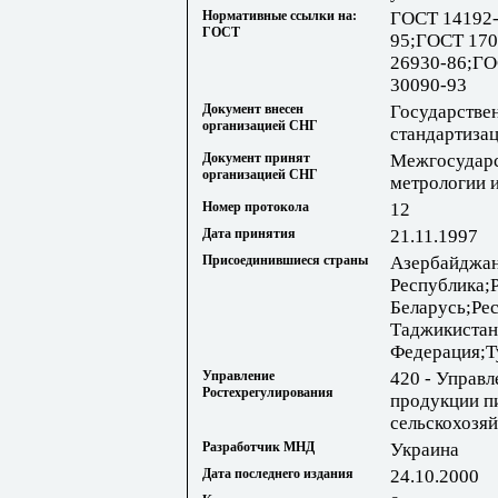
Нормативные ссылки на:
ГОСТ 14192-
ГОСТ
95;ГОСТ 170
26930-86;ГО
30090-93
Документ внесен
Государстве
организацией СНГ
стандартизац
Документ принят
Межгосударс
организацией СНГ
метрологии 
Номер протокола
12
Дата принятия
21.11.1997
Присоединившиеся страны
Азербайджан
Республика;
Беларусь;Ре
Таджикистан
Федерация;Т
Управление
420 - Управл
Ростехрегулирования
продукции п
сельскохозя
Разработчик МНД
Украина
Дата последнего издания
24.10.2000