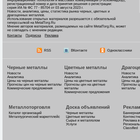
информационных технологий и массовых коммуникаций (Роскомнадзор),
регистрационный номер и дата принятия решения о регистрации:
серия ИА № ФС 77 - 85704 от 03 августа 2023 г.
Новости, аналитика, цены, статистика рынка черных, цветных и
драгоценных металлов.
Использование открытых материалов разрешается с обязательной
гиперссылкой на MetalTorg.Ru
Мнение авторов материалов, размещаемых на сайте MetalTorg.Ru, может
не совпадать с мнением редакции.
Контакты
Подписка
Реклама
RSS
ВКонтакте
Одноклассники
Черные металлы
Цветные металлы
Драгоц
Новости
Новости
Новости
Аналитика
Аналитика
Аналитика
Цены на черные металлы
Цены на цветные металлы
Цены на д
Прогнозы цен на черные металлы
Прогнозы цен на цветные
Прогнозы ц
Коммерческие предложения
металлы
металлы
Коммерческие предложения
Металлоторговля
Доска объявлений
Реклам
Каталог организаций
Черные металлы
Баннерная
Металлургический маркетплейс
Цветные металлы
Контекстн
Сырье и металлолом
Реклама в
Услуги
Региональ
Classified