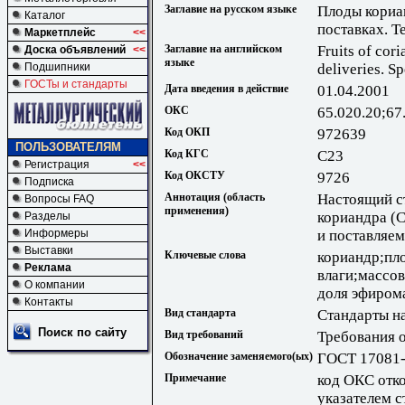
Заглавие на русском языке
Плоды кориан
Каталог
поставках. Т
Маркетплейс
<<
Заглавие на английском
Fruits of cor
Доска объявлений
<<
языке
deliveries. Sp
Подшипники
ГОСТы и стандарты
Дата введения в действие
01.04.2001
ОКС
65.020.20;67
Код ОКП
972639
ПОЛЬЗОВАТЕЛЯМ
Код КГС
С23
Регистрация
<<
Код ОКСТУ
9726
Подписка
Аннотация (область
Настоящий с
Вопросы FAQ
применения)
кориандра (C
Разделы
и поставляе
Информеры
Выставки
Ключевые слова
кориандр;пло
Реклама
влаги;массо
О компании
доля эфиром
Контакты
Вид стандарта
Стандарты н
Поиск по сайту
Вид требований
Требования 
Обозначение заменяемого(ых)
ГОСТ 17081
Примечание
код ОКС отко
указателем с