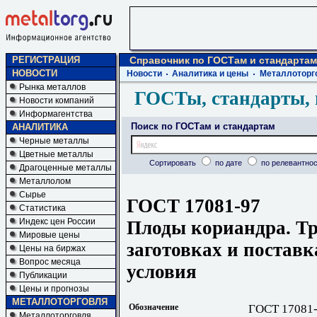
РЕГИСТРАЦИЯ
Справочник по ГОСТам и стандартам
НОВОСТИ
Новости
Аналитика и цены
Металлоторг
Рынка металлов
ГОСТы, стандарты, 
Новости компаний
Информагентства
Поиск по ГОСТам и стандартам
АНАЛИТИКА
Черные металлы
Цветные металлы
Сортировать
по дате
по релевантнос
Драгоценные металлы
Металлолом
Сырье
ГОСТ 17081-97
Статистика
Индекс цен России
Плоды кориандра. Т
Мировые цены
заготовках и поставк
Цены на биржах
Вопрос месяца
условия
Публикации
Цены и прогнозы
МЕТАЛЛОТОРГОВЛЯ
Обозначение
ГОСТ 17081
Металлоторговля