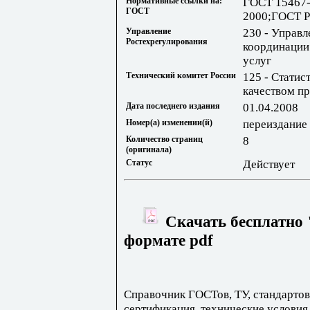
Нормативные ссылки на:
ГОСТ 15467-
ГОСТ
2000;ГОСТ Р
Управление
230 - Управл
Ростехрегулирования
координации
услуг
Технический комитет России
125 - Статис
качеством п
Дата последнего издания
01.04.2008
Номер(а) изменении(й)
переиздание
Количество страниц
8
(оригинала)
Статус
Действует
Скачать бесплатно 
формате pdf
Справочник ГОСТов, ТУ, стандартов
сертификация, технические условия