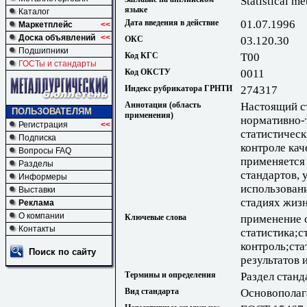
Statistical m
языке
Каталог
Дата введения в действие
01.07.1996
Маркетплейс
<<
Доска объявлений
<<
ОКС
03.120.30
Подшипники
Код КГС
Т00
ГОСТы и стандарты
Код ОКСТУ
0011
Индекс рубрикатора ГРНТИ
274317
Аннотация (область
Настоящий с
ПОЛЬЗОВАТЕЛЯМ
применения)
нормативно-
Регистрация
<<
статистическ
Подписка
контроле кач
Вопросы FAQ
применяется
Разделы
стандартов,
Информеры
использовани
Выставки
стадиях жиз
Реклама
О компании
Ключевые слова
применение 
Контакты
статистика;
контроль;ст
Поиск по сайту
результатов 
Термины и определения
Раздел станд
Вид стандарта
Основополаг