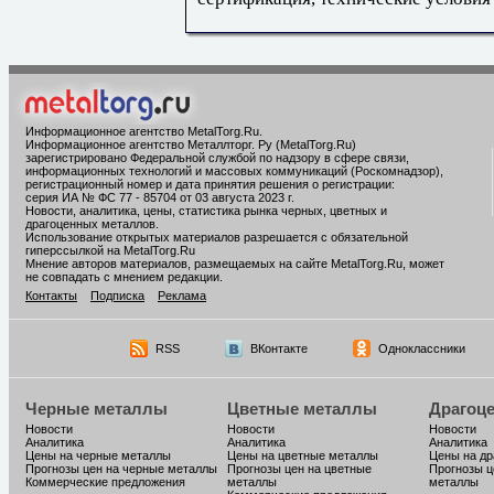
Информационное агентство MetalTorg.Ru
.
Информационное агентство Металлторг. Ру (MetalTorg.Ru)
зарегистрировано Федеральной службой по надзору в сфере связи,
информационных технологий и массовых коммуникаций (Роскомнадзор),
регистрационный номер и дата принятия решения о регистрации:
серия ИА № ФС 77 - 85704 от 03 августа 2023 г.
Новости, аналитика, цены, статистика рынка черных, цветных и
драгоценных металлов.
Использование открытых материалов разрешается с обязательной
гиперссылкой на MetalTorg.Ru
Мнение авторов материалов, размещаемых на сайте MetalTorg.Ru, может
не совпадать с мнением редакции.
Контакты
Подписка
Реклама
RSS
ВКонтакте
Одноклассники
Черные металлы
Цветные металлы
Драгоц
Новости
Новости
Новости
Аналитика
Аналитика
Аналитика
Цены на черные металлы
Цены на цветные металлы
Цены на д
Прогнозы цен на черные металлы
Прогнозы цен на цветные
Прогнозы ц
Коммерческие предложения
металлы
металлы