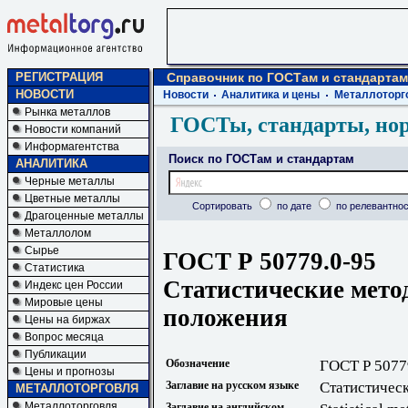
РЕГИСТРАЦИЯ
Справочник по ГОСТам и стандартам
НОВОСТИ
Новости
Аналитика и цены
Металлоторг
Рынка металлов
ГОСТы, стандарты, но
Новости компаний
Информагентства
Поиск по ГОСТам и стандартам
АНАЛИТИКА
Черные металлы
Цветные металлы
Сортировать
по дате
по релевантнос
Драгоценные металлы
Металлолом
Сырье
ГОСТ Р 50779.0-95
Статистика
Статистические мето
Индекс цен России
Мировые цены
положения
Цены на биржах
Вопрос месяца
Публикации
Обозначение
ГОСТ Р 5077
Цены и прогнозы
Заглавие на русском языке
Статистичес
МЕТАЛЛОТОРГОВЛЯ
Металлоторговля
Заглавие на английском