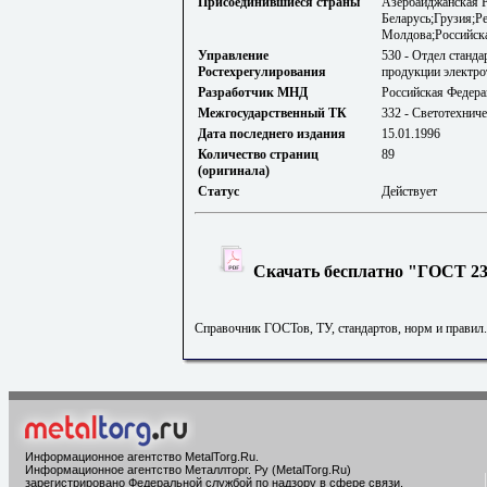
Присоединившиеся страны
Азербайджанская 
Беларусь;Грузия;Р
Молдова;Российска
Управление
530 - Отдел станд
Ростехрегулирования
продукции электро
Разработчик МНД
Российская Федера
Межгосударственный ТК
332 - Светотехнич
Дата последнего издания
15.01.1996
Количество страниц
89
(оригинала)
Статус
Действует
Скачать бесплатно "ГОСТ 231
Справочник ГОСТов, ТУ, стандартов, норм и правил
Информационное агентство MetalTorg.Ru
.
Информационное агентство Металлторг. Ру (MetalTorg.Ru)
зарегистрировано Федеральной службой по надзору в сфере связи,