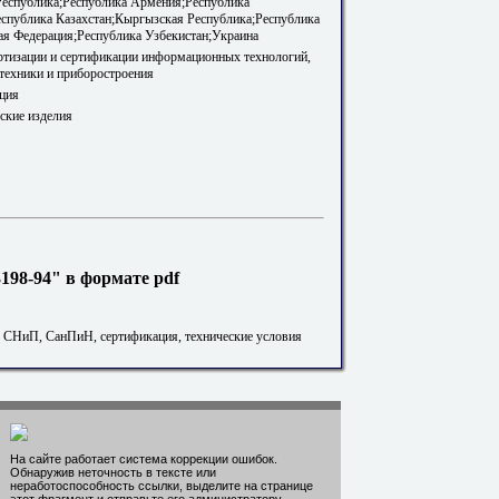
Республика;Республика Армения;Республика
еспублика Казахстан;Кыргызская Республика;Республика
я Федерация;Республика Узбекистан;Украина
артизации и сертификации информационных технологий,
техники и приборостроения
ция
еские изделия
98-94" в формате pdf
. СНиП, СанПиН, сертификация, технические условия
На сайте работает система коррекции ошибок.
Обнаружив неточность в тексте или
неработоспособность ссылки, выделите на странице