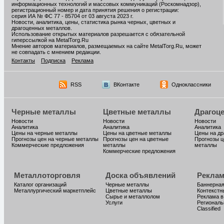
информационных технологий и массовых коммуникаций (Роскомнадзор),
регистрационный номер и дата принятия решения о регистрации:
серия ИА № ФС 77 - 85704 от 03 августа 2023 г.
Новости, аналитика, цены, статистика рынка черных, цветных и
драгоценных металлов.
Использование открытых материалов разрешается с обязательной
гиперссылкой на MetalTorg.Ru
Мнение авторов материалов, размещаемых на сайте MetalTorg.Ru, может
не совпадать с мнением редакции.
Контакты
Подписка
Реклама
RSS
ВКонтакте
Одноклассники
Черные металлы
Цветные металлы
Драгоц
Новости
Новости
Новости
Аналитика
Аналитика
Аналитика
Цены на черные металлы
Цены на цветные металлы
Цены на д
Прогнозы цен на черные металлы
Прогнозы цен на цветные
Прогнозы ц
Коммерческие предложения
металлы
металлы
Коммерческие предложения
Металлоторговля
Доска объявлений
Реклам
Каталог организаций
Черные металлы
Баннерная
Металлургический маркетплейс
Цветные металлы
Контекстн
Сырье и металлолом
Реклама в
Услуги
Региональ
Classified