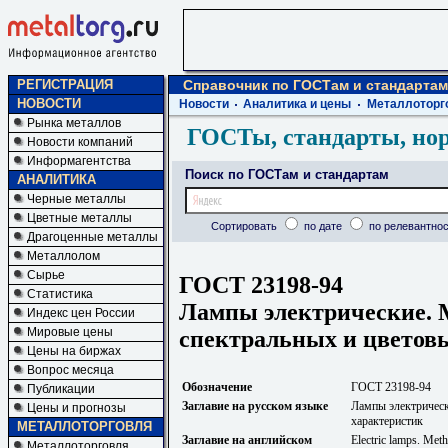
РЕГИСТРАЦИЯ
Справочник по ГОСТам и стандартам
НОВОСТИ
Новости
Аналитика и цены
Металлоторг
Рынка металлов
ГОСТы, стандарты, но
Новости компаний
Информагентства
Поиск по ГОСТам и стандартам
АНАЛИТИКА
Черные металлы
Цветные металлы
Сортировать
по дате
по релевантнос
Драгоценные металлы
Металлолом
Сырье
ГОСТ 23198-94
Статистика
Лампы электрические. 
Индекс цен России
Мировые цены
спектральных и цветов
Цены на биржах
Вопрос месяца
Обозначение
ГОСТ 23198-94
Публикации
Заглавие на русском языке
Лампы электрическ
Цены и прогнозы
характеристик
МЕТАЛЛОТОРГОВЛЯ
Заглавие на английском
Electric lamps. Meth
Металлоторговля