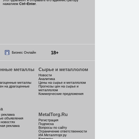
этот фрагмент и отправьте его администратору
нажатием
Ctrl
+
Enter
.
18+
Бизнес Онлайн
енные металлы
Сырье и металлолом
Новости
Аналитика
рагоценные металлы
Цены на сырье и металлолом
ен на драгоценные
Прогнозы цен на сырье и
металлолом
Коммерческие предложения
а
MetalTorg.Ru
 реклама
ые объявления
Регистрация
 новостях
Подписка
ная реклама
Вопросы по сайту
Ограничение ответственности
ИА Металлторг.ру
Контакты