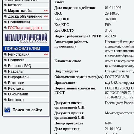
языке
Каталог
Дата введения в действие
01.01.1996
Маркетплейс
<<
ОКС
29.140.30
Доска объявлений
<<
Код ОКП
346000
Подшипники
Код КГС
Е89
ГОСТы и стандарты
Код ОКСТУ
3466
Индекс рубрикатора ГРНТИ
455129
Аннотация (область
Настоящий стандар
применения)
сплошной, линейча
ПОЛЬЗОВАТЕЛЯМ
лампы накаливания
Регистрация
<<
в качестве образц
Подписка
Ключевые слова
лампы электрическ
цветности;цветопе
Вопросы FAQ
Вид стандарта
Стандарты на мето
Разделы
Обозначение заменяемого(ых)
ГОСТ 23198-78
Информеры
Примечание
код ОКС откорректи
Выставки
Нормативные ссылки на:
ГОСТ 8.195-89;ГО
Реклама
ГОСТ
67;ГОСТ 6709-72;
О компании
17616-82;ГОСТ 22
Контакты
Документ внесен
Госстандарт Росси
организацией СНГ
Поиск по сайту
Документ принят
Межгосударственны
организацией СНГ
Номер протокола
6-94
Дата принятия
21.10.1994