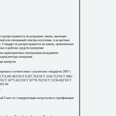
т распространяется на разрядные лампы, имеющие
тый или смешанный спектры излучения, и на цветные
. Стандарт не распространяется на лампы, применяемые
овых и рабочих средств измерения
ие;характеристики спектральные;координаты
редача;методы измерения
ды контроля
рован в соответствии с указателем стандартов 2007 г.
СТ 8.205-90;ГОСТ 8.207-76;ГОСТ 3158-75;ГОСТ 5962-
ГОСТ 10771-82;ГОСТ 10779-78;ГОСТ 15150-69;ГОСТ
261-94
и
й Совет по стандартизации метрологии и сертификации