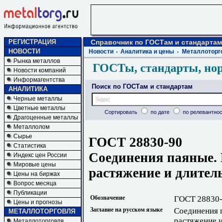
РЕГИСТРАЦИЯ
Справочник по ГОСТам и стандартам
НОВОСТИ
Новости
Аналитика и цены
Металлоторг
Рынка металлов
ГОСТы, стандарты, но
Новости компаний
Информагентства
Поиск по ГОСТам и стандартам
АНАЛИТИКА
Черные металлы
Цветные металлы
Сортировать
по дате
по релевантнос
Драгоценные металлы
Металлолом
Сырье
ГОСТ 28830-90
Статистика
Соединения паяные.
Индекс цен России
Мировые цены
растяжение и длител
Цены на биржах
Вопрос месяца
Публикации
Обозначение
ГОСТ 28830
Цены и прогнозы
Заглавие на русском языке
Соединения 
МЕТАЛЛОТОРГОВЛЯ
растяжение 
Металлоторговля