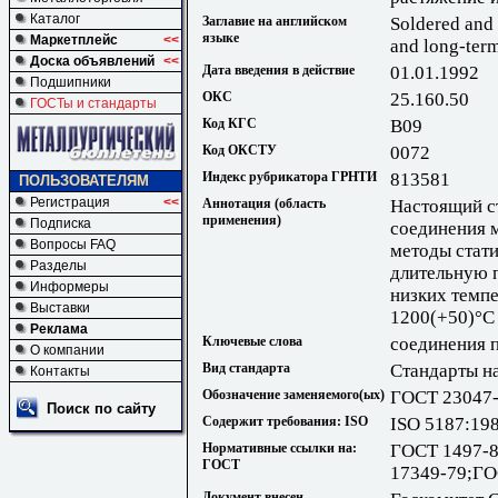
Каталог
Заглавие на английском
Soldered and 
языке
Маркетплейс
<<
and long-term
Доска объявлений
<<
Дата введения в действие
01.01.1992
Подшипники
ОКС
25.160.50
ГОСТы и стандарты
Код КГС
В09
Код ОКСТУ
0072
Индекс рубрикатора ГРНТИ
813581
ПОЛЬЗОВАТЕЛЯМ
Регистрация
<<
Аннотация (область
Настоящий с
применения)
Подписка
соединения м
Вопросы FAQ
методы стат
Разделы
длительную 
Информеры
низких темпе
Выставки
1200(+50)°C
Реклама
Ключевые слова
соединения 
О компании
Вид стандарта
Стандарты н
Контакты
Обозначение заменяемого(ых)
ГОСТ 23047-
Поиск по сайту
Содержит требования: ISO
ISO 5187:19
Нормативные ссылки на:
ГОСТ 1497-8
ГОСТ
17349-79;ГО
Документ внесен