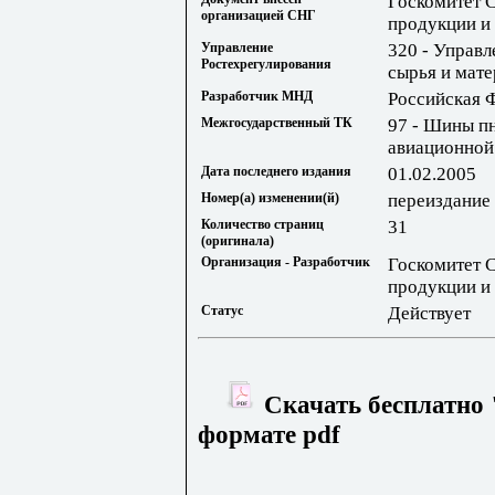
Госкомитет 
организацией СНГ
продукции и
Управление
320 - Управл
Ростехрегулирования
сырья и мат
Разработчик МНД
Российская 
Межгосударственный ТК
97 - Шины п
авиационной
Дата последнего издания
01.02.2005
Номер(а) изменении(й)
переиздание
Количество страниц
31
(оригинала)
Организация - Разработчик
Госкомитет 
продукции и
Статус
Действует
Скачать бесплатно 
формате pdf