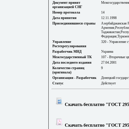
Документ принят
Межгосударственны
организацией СНГ
Номер протокола
14
Дата принятия
12.11.1998
Присоединившиеся страны
Азербайджанская Р
Армения;Республик
Таджикистан;Респу
Федерация;Туркме
Управление
320 - Управление 
Ростехрегулирования
Разработчик МНД
Украина
Межгосударственный ТК
107 - Вторичные ц
Дата последнего издания
27.04.2001
Количество страниц
9
(оригинала)
Организация - Разработчик
Донецкий государ
Статус
Действует
Скачать бесплатно "ГОСТ 295
Скачать бесплатно "ГОСТ 295-