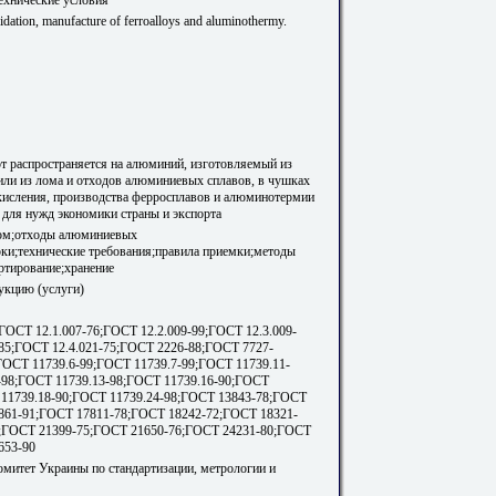
dation, manufacture of ferroalloys and aluminothermy.
т распространяется на алюминий, изготовляемый из
или из лома и отходов алюминиевых сплавов, в чушках
скисления, производства ферросплавов и алюминотермии
 для нужд экономики страны и экспорта
ом;отходы алюминиевых
ки;технические требования;правила приемки;методы
ртирование;хранение
укцию (услуги)
ГОСТ 12.1.007-76;ГОСТ 12.2.009-99;ГОСТ 12.3.009-
-85;ГОСТ 12.4.021-75;ГОСТ 2226-88;ГОСТ 7727-
ГОСТ 11739.6-99;ГОСТ 11739.7-99;ГОСТ 11739.11-
-98;ГОСТ 11739.13-98;ГОСТ 11739.16-90;ГОСТ
 11739.18-90;ГОСТ 11739.24-98;ГОСТ 13843-78;ГОСТ
861-91;ГОСТ 17811-78;ГОСТ 18242-72;ГОСТ 18321-
;ГОСТ 21399-75;ГОСТ 21650-76;ГОСТ 24231-80;ГОСТ
653-90
омитет Украины по стандартизации, метрологии и