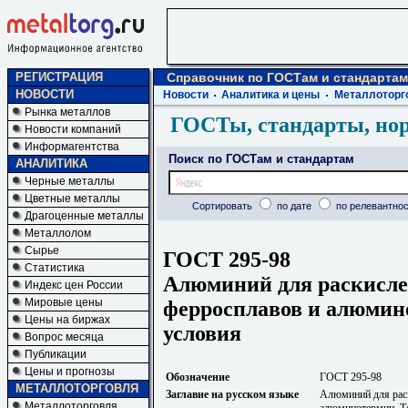
РЕГИСТРАЦИЯ
Справочник по ГОСТам и стандартам
НОВОСТИ
Новости
Аналитика и цены
Металлоторг
Рынка металлов
ГОСТы, стандарты, но
Новости компаний
Информагентства
Поиск по ГОСТам и стандартам
АНАЛИТИКА
Черные металлы
Цветные металлы
Сортировать
по дате
по релевантнос
Драгоценные металлы
Металлолом
Сырье
ГОСТ 295-98
Статистика
Алюминий для раскисле
Индекс цен России
Мировые цены
ферросплавов и алюмин
Цены на биржах
условия
Вопрос месяца
Публикации
Цены и прогнозы
Обозначение
ГОСТ 295-98
МЕТАЛЛОТОРГОВЛЯ
Заглавие на русском языке
Алюминий для раск
Металлоторговля
алюминотермии. Т