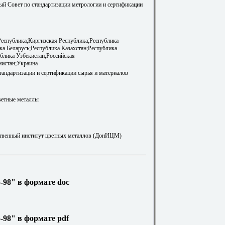
й Совет по стандартизации метрологии и сертификации
еспублика;Киргизская Республика;Республика
а Беларусь;Республика Казахстан;Республика
блика Узбекистан;Российская
нистан;Украина
стандартизации и сертификации сырья и материалов
ветные металлы
ственный институт цветных металлов (ДонИЦМ)
-98" в формате doc
98" в формате pdf