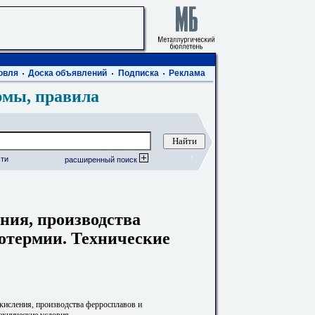
овля
Доска объявлений
Подписка
Реклама
рмы, правила
ти
расширенный поиск
ния, производства
отермии. Технические
исления, производства ферросплавов и
ехнические условия