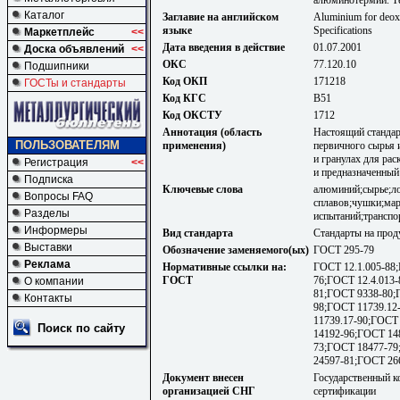
Каталог
Заглавие на английском
Aluminium for deoxi
языке
Specifications
Маркетплейс
<<
Дата введения в действие
01.07.2001
Доска объявлений
<<
ОКС
77.120.10
Подшипники
Код ОКП
171218
ГОСТы и стандарты
Код КГС
В51
Код ОКСТУ
1712
Аннотация (область
Настоящий стандар
ПОЛЬЗОВАТЕЛЯМ
применения)
первичного сырья 
и гранулах для ра
Регистрация
<<
и предназначенный
Подписка
Ключевые слова
алюминий;сырье;л
Вопросы FAQ
сплавов;чушки;мар
Разделы
испытаний;транспо
Информеры
Вид стандарта
Стандарты на прод
Выставки
Обозначение заменяемого(ых)
ГОСТ 295-79
Реклама
Нормативные ссылки на:
ГОСТ 12.1.005-88;
ГОСТ
76;ГОСТ 12.4.013
О компании
81;ГОСТ 9338-80;
Контакты
98;ГОСТ 11739.12
11739.17-90;ГОСТ
Поиск по сайту
14192-96;ГОСТ 14
73;ГОСТ 18477-79
24597-81;ГОСТ 26
Документ внесен
Государственный к
организацией СНГ
сертификации