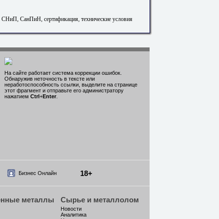
. СНиП, СанПиН, сертификация, технические условия
На сайте работает система коррекции ошибок.
Обнаружив неточность в тексте или
неработоспособность ссылки, выделите на странице
этот фрагмент и отправьте его администратору
нажатием
Ctrl
+
Enter
.
18+
Бизнес Онлайн
енные металлы
Сырье и металлолом
Новости
Аналитика