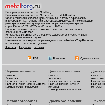
Информационное агентство MetalTorg.Ru
.
Информационное агентство Металлторг. Ру (MetalTorg.Ru)
зарегистрировано Федеральной службой по надзору в сфере связи,
информационных технологий и массовых коммуникаций (Роскомнадзор),
регистрационный номер и дата принятия решения о регистрации:
серия ИА № ФС 77 - 85704 от 03 августа 2023 г.
Новости, аналитика, цены, статистика рынка черных, цветных и
драгоценных металлов.
Использование открытых материалов разрешается с обязательной
гиперссылкой на MetalTorg.Ru
Мнение авторов материалов, размещаемых на сайте MetalTorg.Ru, может
не совпадать с мнением редакции.
Контакты
Подписка
Реклама
RSS
ВКонтакте
Одноклассники
Черные металлы
Цветные металлы
Драгоц
Новости
Новости
Новости
Аналитика
Аналитика
Аналитика
Цены на черные металлы
Цены на цветные металлы
Цены на д
Прогнозы цен на черные металлы
Прогнозы цен на цветные
Прогнозы ц
Коммерческие предложения
металлы
металлы
Коммерческие предложения
Металлоторговля
Доска объявлений
Реклам