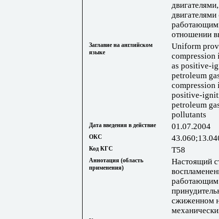
двигателями
двигателями
работающими
отношении в
Заглавие на английском
Uniform provi
языке
compression i
as positive-i
petroleum gas
compression i
positive-igni
petroleum gas
pollutants
Дата введения в действие
01.07.2004
ОКС
43.060;13.04
Код КГС
Т58
Аннотация (область
Настоящий с
применения)
воспламенени
работающим н
принудитель
сжиженном н
механически