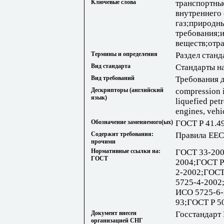
Ключевые слова
транспортны
внутреннего
газ;природны
требования;
веществ;отр
Термины и определения
Раздел станд
Вид стандарта
Стандарты н
Вид требований
Требования 
Дескрипторы (английский
compression i
язык)
liquefied pet
engines, vehic
Обозначение заменяемого(ых)
ГОСТ Р 41.4
Содержит требования:
Правила EEC
прочими
Нормативные ссылки на:
ГОСТ 33-200
ГОСТ
2004;ГОСТ Р
2-2002;ГОСТ
5725-4-2002
ИСО 5725-6-
93;ГОСТ Р 5
Документ внесен
Госстандарт
организацией СНГ