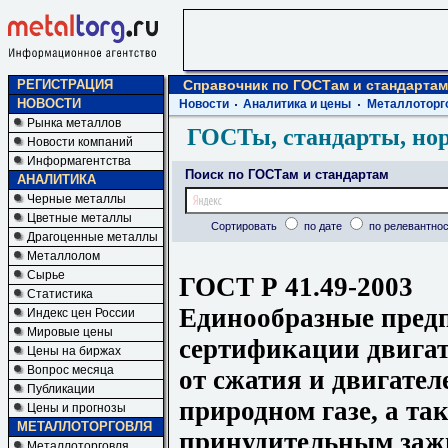
РЕГИСТРАЦИЯ
Справочник по ГОСТам и стандартам
НОВОСТИ
Новости
Аналитика и цены
Металлоторг
Рынка металлов
ГОСТы, стандарты, но
Новости компаний
Информагентства
Поиск по ГОСТам и стандартам
АНАЛИТИКА
Черные металлы
Цветные металлы
Сортировать
по дате
по релевантнос
Драгоценные металлы
Металлолом
Сырье
ГОСТ Р 41.49-2003
Статистика
Единообразные пред
Индекс цен России
Мировые цены
сертификации двигат
Цены на биржах
Вопрос месяца
от сжатия и двигате
Публикации
природном газе, а та
Цены и прогнозы
МЕТАЛЛОТОРГОВЛЯ
принудительным заж
Металлоторговля