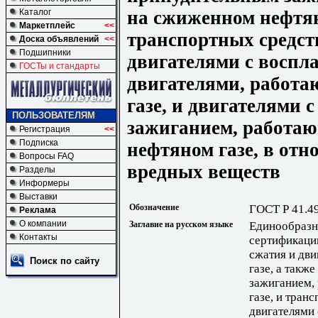
на сжиженном нефтян
Каталог
Маркетплейс
<<
транспортных средст
Доска объявлений
<<
Подшипники
двигателями с воспл
ГОСТы и стандарты
двигателями, работ
газе, и двигателями
ПОЛЬЗОВАТЕЛЯМ
зажиганием, работа
Регистрация
<<
Подписка
нефтяном газе, в от
Вопросы FAQ
вредных веществ
Разделы
Информеры
Выставки
Обозначение
ГОСТ Р 41.4
Реклама
О компании
Заглавие на русском языке
Единообразн
Контакты
сертификаци
сжатия и дв
Поиск по сайту
газе, а такж
зажиганием,
газе, и тран
двигателями 