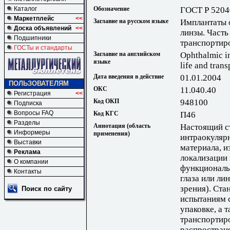
Обозначение
ГОСТ Р 5204
Каталог
Маркетплейс
<<
Заглавие на русском языке
Имплантаты 
Доска объявлений
<<
линзы. Часть
Подшипники
транспортир
ГОСТы и стандарты
Заглавие на английском
Ophthalmic im
языке
life and trans
Дата введения в действие
01.01.2004
ПОЛЬЗОВАТЕЛЯМ
ОКС
11.040.40
Регистрация
<<
Код ОКП
948100
Подписка
Вопросы FAQ
Код КГС
П46
Разделы
Аннотация (область
Настоящий с
Информеры
применения)
интраокуляр
Выставки
материала, и
Реклама
локализации 
О компании
функциональ
Контакты
глаза или ли
зрения). Ста
Поиск по сайту
испытаниям 
упаковке, а 
транспортиро
распростран