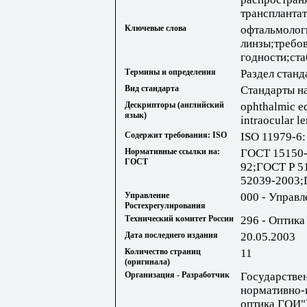
транспланта
Ключевые слова
офтальмолог
линзы;требо
годности;ст
Термины и определения
Раздел станд
Вид стандарта
Стандарты н
Дескрипторы (английский
ophthalmic e
язык)
intraocular le
Содержит требования: ISO
ISO 11979-6
Нормативные ссылки на:
ГОСТ 15150-
ГОСТ
92;ГОСТ Р 5
52039-2003;
Управление
000 - Управл
Ростехрегулирования
Технический комитет России
296 - Оптика
Дата последнего издания
20.05.2003
Количество страниц
11
(оригинала)
Организация - Разработчик
Государстве
нормативно-
оптика ГОИ"