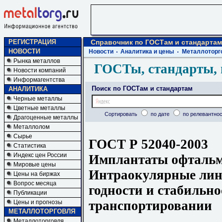
РЕГИСТРАЦИЯ
Справочник по ГОСТам и стандартам
НОВОСТИ
Новости
Аналитика и цены
Металлоторг
Рынка металлов
ГОСТы, стандарты, 
Новости компаний
Информагентства
Поиск по ГОСТам и стандартам
АНАЛИТИКА
Черные металлы
Цветные металлы
Сортировать
по дате
по релевантнос
Драгоценные металлы
Металлолом
Сырье
ГОСТ Р 52040-2003
Статистика
Индекс цен России
Имплантаты офтальм
Мировые цены
Интраокулярные линз
Цены на биржах
Вопрос месяца
годности и стабильно
Публикации
транспортировании
Цены и прогнозы
МЕТАЛЛОТОРГОВЛЯ
Металлоторговля