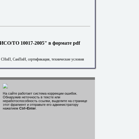
ИСО/ТО 10017-2005" в формате pdf
. СНиП, СанПиН, сертификация, технические условия
На сайте работает система коррекции ошибок.
Обнаружив неточность в тексте или
неработоспособность ссылки, выделите на странице
этот фрагмент и отправьте его администратору
нажатием
Ctrl
+
Enter
.