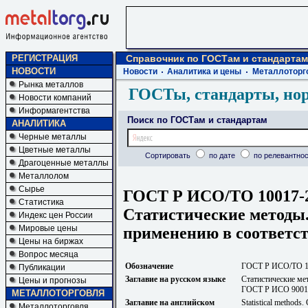
РЕГИСТРАЦИЯ
Справочник по ГОСТам и стандартам
НОВОСТИ
Новости
Аналитика и цены
Металлоторг
Рынка металлов
ГОСТы, стандарты, но
Новости компаний
Информагентства
Поиск по ГОСТам и стандартам
АНАЛИТИКА
Черные металлы
Цветные металлы
Сортировать
по дате
по релевантнос
Драгоценные металлы
Металлолом
Сырье
ГОСТ Р ИСО/ТО 10017-
Статистика
Статистические методы.
Индекс цен России
Мировые цены
применению в соответс
Цены на биржах
Вопрос месяца
Обозначение
ГОСТ Р ИСО/ТО 1
Публикации
Заглавие на русском языке
Статистические ме
Цены и прогнозы
ГОСТ Р ИСО 9001
МЕТАЛЛОТОРГОВЛЯ
Заглавие на английском
Statistical methods
Металлоторговля