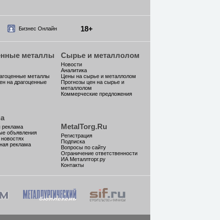
18+
Бизнес Онлайн
енные металлы
Сырье и металлолом
Новости
Аналитика
рагоценные металлы
Цены на сырье и металлолом
ен на драгоценные
Прогнозы цен на сырье и
металлолом
Коммерческие предложения
а
MetalTorg.Ru
 реклама
ые объявления
Регистрация
 новостях
Подписка
ная реклама
Вопросы по сайту
Ограничение ответственности
ИА Металлторг.ру
Контакты