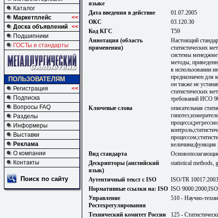
языке
Каталог
Дата введения в действие
01.07.2005
Маркетплейс
<<
ОКС
03.120.30
Доска объявлений
<<
Код КГС
Т59
Подшипники
Аннотация (область
Настоящий стандар
ГОСТы и стандарты
применения)
статистических ме
системы менеджмен
методы, приведенн
в использовании и
предназначен для 
ПОЛЬЗОВАТЕЛЯМ
он также не устан
Регистрация
<<
статистических ме
Подписка
требований ИСО 9
Вопросы FAQ
Ключевые слова
описательная стат
гипотез;измерител
Разделы
процесса;регресси
Информеры
контроль;статисти
Выставки
процессом;статисти
Реклама
величина;функция 
О компании
Вид стандарта
Основополагающие
Контакты
Дескрипторы (английский
statistical methods,
язык)
Поиск по сайту
Аутентичный текст с ISO
ISO/TR 10017:200
Нормативные ссылки на: ISO
ISO 9000:2000;ISO
Управление
510 - Научно-техн
Ростехрегулирования
Технический комитет России
125 - Статистичес