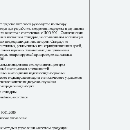
т представляет собой руководство по выбору
тодов при разработке, внедрении, поддержке и улучшении
та качества в соответствии с ИСО 9001. Статистические
ые в настоящем стандарте, не ограничивают организации
ных подходящих для них методов. Стандарт не
контактных, регламентных или сертификационных целей,
авливает перечень обязательных для применения
тодов, контролируемый при проверке выполнения
001
истика;планирование экспериментов;проверка
ьный анализ;анализ возможностей
онный анализ;анализ надежности;выборочный
ческое моделирование;карты статистического управления
ческое назначение допусков;случайная
распределения;выборка
 стандарты
 guidance, accordance
3
 9001:2000
ическое управление
кие методы в управлении качеством продукции