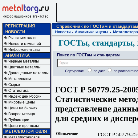
РЕГИСТРАЦИЯ
Справочник по ГОСТам и стандартам
НОВОСТИ
Новости
Аналитика и цены
Металлоторг
Рынка металлов
ГОСТы, стандарты, 
Новости компаний
Информагентства
Поиск по ГОСТам и стандартам
АНАЛИТИКА
Черные металлы
Цветные металлы
Сортировать
по дате
по релевантнос
Драгоценные металлы
Металлолом
Сырье
ГОСТ Р 50779.25-200
Статистика
Индекс цен России
Статистические мето
Мировые цены
представление данны
Цены на биржах
Вопрос месяца
для средних и диспер
Публикации
Цены и прогнозы
МЕТАЛЛОТОРГОВЛЯ
Обозначение
ГОСТ Р 50779.25
Металлоторговля