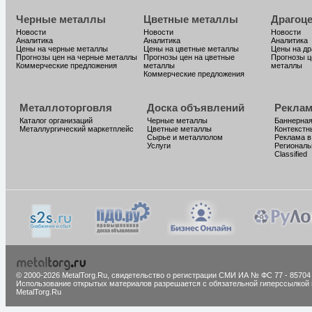
Черные металлы
Цветные металлы
Драгоц
Новости
Новости
Новости
Аналитика
Аналитика
Аналитика
Цены на черные металлы
Цены на цветные металлы
Цены на д
Прогнозы цен на черные металлы
Прогнозы цен на цветные
Прогнозы ц
Коммерческие предложения
металлы
металлы
Коммерческие предложения
Металлоторговля
Доска объявлений
Реклам
Каталог организаций
Черные металлы
Баннерная
Металлургический маркетплейс
Цветные металлы
Контекстн
Сырье и металлолом
Реклама в
Услуги
Региональ
Classified
© 2000-2026 MetalTorg.Ru,
cвидетельство о регистрации СМИ ИА № ФС 77 - 85704
Использование открытых материалов разрешается с обязательной гиперссылкой 
MetalTorg.Ru