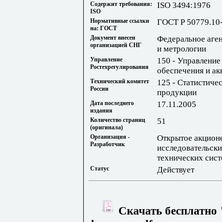
Содержит требования:
ISO 3494:1976
ISO
Нормативные ссылки
ГОСТ Р 50779.10
на: ГОСТ
Документ внесен
Федеральное аге
организацией СНГ
и метрологии
Управление
150 - Управление
Ростехрегулирования
обеспечения и ак
Технический комитет
125 - Статистиче
России
продукции
Дата последнего
17.11.2005
издания
Количество страниц
51
(оригинала)
Организация -
Открытое акцион
Разработчик
исследовательски
технических сис
Статус
Действует
Скачать бесплатно 