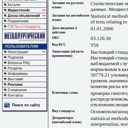
Заглавие на русском
Статистические м
Каталог
языке
данных. Мощность
Маркетплейс
<<
Заглавие на английском
Statistical methods
Доска объявлений
<<
языке
of tests relating 
Подшипники
ГОСТы и стандарты
Дата введения в
01.01.2006
действие
ОКС
03.120.30
Код КГС
Т59
ПОЛЬЗОВАТЕЛЯМ
Аннотация (область
Настоящий станда
Регистрация
<<
применения)
Настоящий станд
Подписка
наблюдаемой слу
Вопросы FAQ
Разделы
нормальным в ка
Информеры
50779.21 упомяну
Выставки
уровень значимос
Реклама
понятия риска вт
О компании
Ключевые слова
проверка гипотез
Контакты
распределения;в
отклонение;мощн
Поиск по сайту
Вид стандарта
Основополагающи
Дескрипторы
statistical methods,
(английский язык)
interpretation, tes