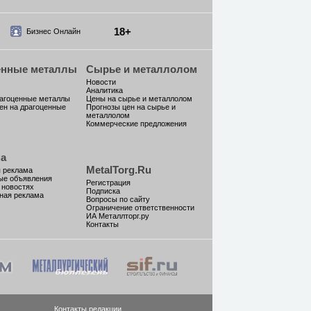
18+
Бизнес Онлайн
енные металлы
Сырье и металлолом
Новости
Аналитика
рагоценные металлы
Цены на сырье и металлолом
ен на драгоценные
Прогнозы цен на сырье и
металлолом
Коммерческие предложения
а
MetalTorg.Ru
 реклама
ые объявления
Регистрация
 новостях
Подписка
ная реклама
Вопросы по сайту
Ограничение ответственности
ИА Металлторг.ру
Контакты
Контакты редакции