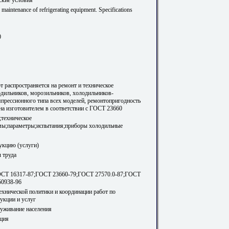
 maintenance of refrigerating equipment. Specifications
0
т распространяется на ремонт и техническое
дильников, морозильников, холодильников-
прессионного типа всех моделей, ремонтопригодность
на изготовителем в соответствии с ГОСТ 23660
;техническое
мы;параметры;испытания;приборы холодильные
укцию (услуги)
 труда
СТ 16317-87;ГОСТ 23660-79;ГОСТ 27570.0-87;ГОСТ
50938-96
ехнической политики и координации работ по
укции и услуг
луживание населения
ция