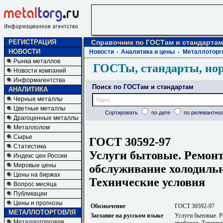
РЕГИСТРАЦИЯ
Справочник по ГОСТам и стандартам
НОВОСТИ
Новости
Аналитика и цены
Металлоторг
Рынка металлов
ГОСТы, стандарты, но
Новости компаний
Информагентства
Поиск по ГОСТам и стандартам
АНАЛИТИКА
Черные металлы
Цветные металлы
Сортировать
по дате
по релевантнос
Драгоценные металлы
Металлолом
Сырье
ГОСТ 30592-97
Статистика
Услуги бытовые. Ремонт
Индекс цен России
Мировые цены
обслуживание холодиль
Цены на биржах
Технические условия
Вопрос месяца
Публикации
Цены и прогнозы
Обозначение
ГОСТ 30592-97
МЕТАЛЛОТОРГОВЛЯ
Заглавие на русском языке
Услуги бытовые. Р
Металлоторговля
приборов. Техниче