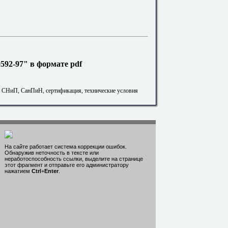
92-97" в формате pdf
. СНиП, СанПиН, сертификация, технические условия
На сайте работает система коррекции ошибок.
Обнаружив неточность в тексте или
неработоспособность ссылки, выделите на странице
этот фрагмент и отправьте его администратору
нажатием
Ctrl
+
Enter
.