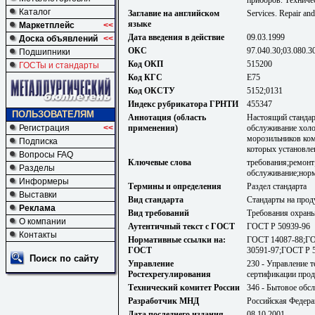
Каталог
Заглавие на английском
Services. Repair and
языке
Маркетплейс
<<
Дата введения в действие
09.03.1999
Доска объявлений
<<
ОКС
97.040.30;03.080.3
Подшипники
Код ОКП
515200
ГОСТы и стандарты
Код КГС
Е75
Код ОКСТУ
5152;0131
Индекс рубрикатора ГРНТИ
455347
ПОЛЬЗОВАТЕЛЯМ
Аннотация (область
Настоящий стандар
применения)
обслуживание холо
Регистрация
<<
морозильников ком
Подписка
которых установле
Вопросы FAQ
Ключевые слова
требования;ремонт
Разделы
обслуживание;нор
Информеры
Термины и определения
Раздел стандарта
Выставки
Вид стандарта
Стандарты на прод
Реклама
Вид требований
Требования охраны
О компании
Аутентичный текст с ГОСТ
ГОСТ Р 50939-96
Контакты
Нормативные ссылки на:
ГОСТ 14087-88;ГО
ГОСТ
30591-97;ГОСТ Р 
Поиск по сайту
Управление
230 - Управление т
Ростехрегулирования
сертификации прод
Технический комитет России
346 - Бытовое обс
Разработчик МНД
Российская Федера
Дата последнего издания
08.10.2001