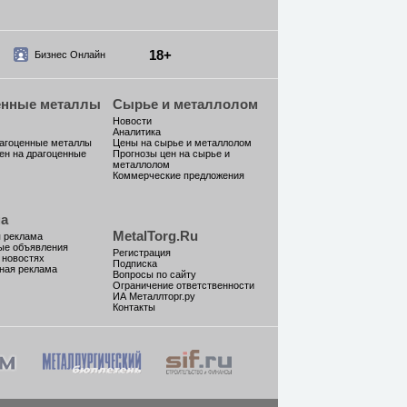
18+
Бизнес Онлайн
енные металлы
Сырье и металлолом
Новости
Аналитика
рагоценные металлы
Цены на сырье и металлолом
ен на драгоценные
Прогнозы цен на сырье и
металлолом
Коммерческие предложения
а
MetalTorg.Ru
 реклама
ые объявления
Регистрация
 новостях
Подписка
ная реклама
Вопросы по сайту
Ограничение ответственности
ИА Металлторг.ру
Контакты