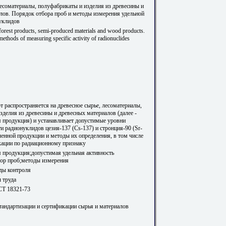
лесоматериалы, полуфабрикаты и изделия из древесины и
лов. Порядок отбора проб и методы измерения удельной
уклидов
forest products, semi-produced materials and wood products.
ethods of measuring specific activity of radionuclides
т распространяется на древесное сырье, лесоматериалы,
зделия из древесины и древесных материалов (далее -
продукция) и устанавливает допустимые уровни
и радионуклидов цезия-137 (Cs-137) и стронция-90 (Sr-
енной продукции и методы их определения, в том числе
кации по радиационному признаку
продукция;допустимая удельная активность
ор проб;методы измерения
ды контроля
 труда
Т 18321-73
стандартизации и сертификации сырья и материалов