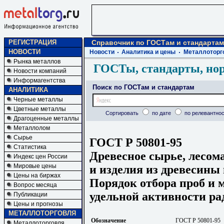
РЕГИСТРАЦИЯ
Справочник по ГОСТам и стандартам
НОВОСТИ
Новости
Аналитика и цены
Металлоторг
Рынка металлов
ГОСТы, стандарты, но
Новости компаний
Информагентства
Поиск по ГОСТам и стандартам
АНАЛИТИКА
Черные металлы
Цветные металлы
Сортировать
по дате
по релевантнос
Драгоценные металлы
Металлолом
Сырье
ГОСТ Р 50801-95
Статистика
Древесное сырье, лесо
Индекс цен России
Мировые цены
и изделия из древесины
Цены на биржах
Порядок отбора проб и 
Вопрос месяца
удельной активности р
Публикации
Цены и прогнозы
МЕТАЛЛОТОРГОВЛЯ
Обозначение
ГОСТ Р 50801-95
Металлоторговля