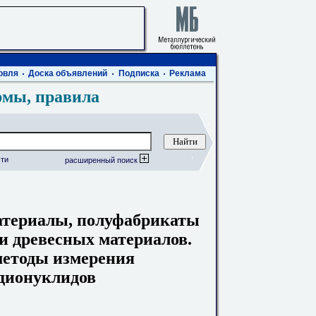
овля
Доска объявлений
Подписка
Реклама
рмы, правила
ти
расширенный поиск
материалы, полуфабрикаты
 и древесных материалов.
методы измерения
адионуклидов