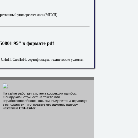
рственный университет леса (МГУЛ)
0801-95" в формате pdf
. СНиП, СанПиН, сертификация, технические условия
На сайте работает система коррекции ошибок.
Обнаружив неточность в тексте или
неработоспособность ссылки, выделите на странице
этот фрагмент и отправьте его администратору
нажатием
Ctrl
+
Enter
.