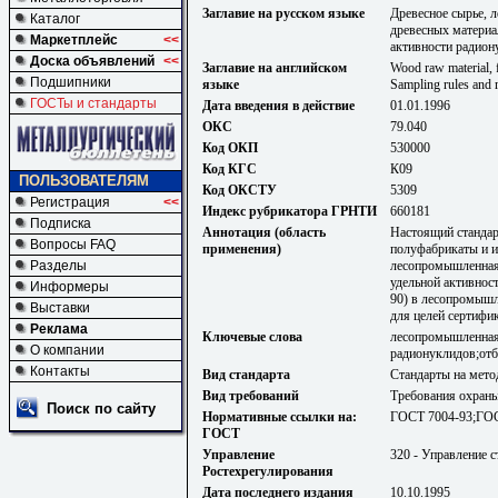
Заглавие на русском языке
Древесное сырье, 
Каталог
древесных материа
Маркетплейс
<<
активности радион
Доска объявлений
<<
Заглавие на английском
Wood raw material, 
Подшипники
языке
Sampling rules and m
ГОСТы и стандарты
Дата введения в действие
01.01.1996
ОКС
79.040
Код ОКП
530000
Код КГС
К09
ПОЛЬЗОВАТЕЛЯМ
Код ОКСТУ
5309
Регистрация
<<
Индекс рубрикатора ГРНТИ
660181
Подписка
Аннотация (область
Настоящий стандар
Вопросы FAQ
применения)
полуфабрикаты и и
лесопромышленная 
Разделы
удельной активност
Информеры
90) в лесопромышл
Выставки
для целей сертифи
Реклама
Ключевые слова
лесопромышленная 
О компании
радионуклидов;отб
Контакты
Вид стандарта
Стандарты на мето
Вид требований
Требования охраны
Поиск по сайту
Нормативные ссылки на:
ГОСТ 7004-93;ГОС
ГОСТ
Управление
320 - Управление 
Ростехрегулирования
Дата последнего издания
10.10.1995