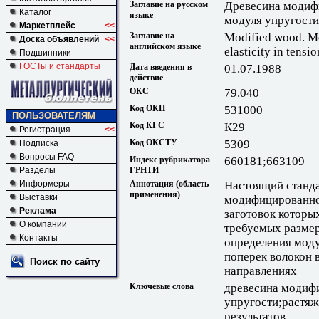
Заглавие на русском
Древесина модиф
Каталог
языке
модуля упругости
Маркетплейс
<<
Заглавие на
Modified wood. Me
Доска объявлений
<<
английском языке
elasticity in tensio
Подшипники
ГОСТы и стандарты
Дата введения в
01.07.1988
действие
ОКС
79.040
Код ОКП
531000
ПОЛЬЗОВАТЕЛЯМ
Код КГС
К29
Регистрация
<<
Код ОКСТУ
5309
Подписка
Вопросы FAQ
Индекс рубрикатора
660181;663109
ГРНТИ
Разделы
Аннотация (область
Настоящий станда
Информеры
применения)
Выставки
модифицированно
Реклама
заготовок которы
О компании
требуемых размер
Контакты
определения моду
поперек волокон 
Поиск по сайту
направлениях
Ключевые слова
древесина модиф
упругости;растяж
результатов