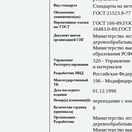
Вид стандарта
Стандарты на мет
Обозначение
ГОСТ 21523.9-77
заменяемого(ых)
Нормативные ссылки
ГОСТ 166-89;ГОС
на: ГОСТ
16483.0-89;ГОСТ
Документ внесен
Министерство ле
организацией СНГ
деревообрабаты
Министерство выс
образования РСФ
Управление
320 - Управление
Ростехрегулирования
и материалов
Разработчик МНД
Российская Феде
Межгосударственный
196 - Модифициро
ТК
Дата последнего
01.12.1996
издания
Номер(а) изменении(й)
переиздание с изм
Количество страниц
8
(оригинала)
Организация -
Министерство ле
Разработчик
деревообрабаты
Министерство выс