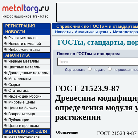
РЕГИСТРАЦИЯ
Справочник по ГОСТам и стандартам
НОВОСТИ
Новости
Аналитика и цены
Металлоторг
Рынка металлов
ГОСТы, стандарты, но
Новости компаний
Информагентства
Поиск по ГОСТам и стандартам
АНАЛИТИКА
Черные металлы
Цветные металлы
Сортировать
по дате
по релевантнос
Драгоценные металлы
Металлолом
Сырье
ГОСТ 21523.9-87
Статистика
Древесина модифици
Индекс цен России
Мировые цены
определения модуля 
Цены на биржах
Вопрос месяца
растяжении
Публикации
Цены и прогнозы
МЕТАЛЛОТОРГОВЛЯ
Обозначение
ГОСТ 21523.9-87
Металлоторговля