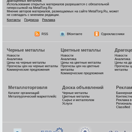
драгоценных металлов.
Использование открытых материалов разрешается с обязательной
гиперссылкой на MetalTorg.Ru
Мнение авторов материалов, размещаемых на сайте MetalTorg.Ru, может
не совпадать с мнением редакции.
Контакты
Подписка
Реклама
RSS
ВКонтакте
Одноклассники
Черные металлы
Цветные металлы
Драгоц
Новости
Новости
Новости
Аналитика
Аналитика
Аналитика
Цены на черные металлы
Цены на цветные металлы
Цены на д
Прогнозы цен на черные металлы
Прогнозы цен на цветные
Прогнозы ц
Коммерческие предложения
металлы
металлы
Коммерческие предложения
Металлоторговля
Доска объявлений
Реклам
Каталог организаций
Черные металлы
Баннерная
Металлургический маркетплейс
Цветные металлы
Контекстн
Сырье и металлолом
Реклама в
Услуги
Региональ
Classified