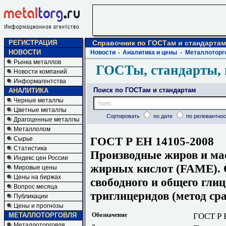
РЕГИСТРАЦИЯ
Справочник по ГОСТам и стандартам
НОВОСТИ
Новости
Аналитика и цены
Металлоторг
Рынка металлов
ГОСТы, стандарты, 
Новости компаний
Информагентства
Поиск по ГОСТам и стандартам
АНАЛИТИКА
Черные металлы
Цветные металлы
Сортировать
по дате
по релевантнос
Драгоценные металлы
Металлолом
ГОСТ Р ЕН 14105-2008
Сырье
Статистика
Производные жиров и ма
Индекс цен России
жирных кислот (FAME). 
Мировые цены
Цены на биржах
свободного и общего глиц
Вопрос месяца
триглицеридов (метод ср
Публикации
Цены и прогнозы
МЕТАЛЛОТОРГОВЛЯ
Обозначение
ГОСТ Р 
Металлоторговля