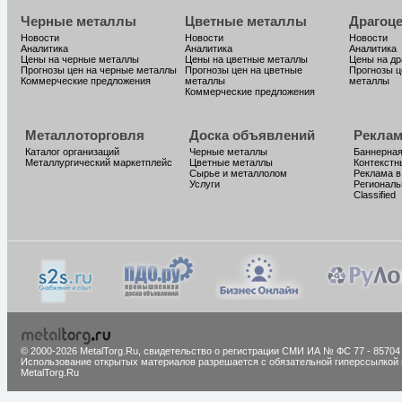
Черные металлы
Цветные металлы
Драгоц
Новости
Новости
Новости
Аналитика
Аналитика
Аналитика
Цены на черные металлы
Цены на цветные металлы
Цены на д
Прогнозы цен на черные металлы
Прогнозы цен на цветные
Прогнозы ц
Коммерческие предложения
металлы
металлы
Коммерческие предложения
Металлоторговля
Доска объявлений
Реклам
Каталог организаций
Черные металлы
Баннерная
Металлургический маркетплейс
Цветные металлы
Контекстн
Сырье и металлолом
Реклама в
Услуги
Региональ
Classified
© 2000-2026 MetalTorg.Ru,
cвидетельство о регистрации СМИ ИА № ФС 77 - 85704
Использование открытых материалов разрешается с обязательной гиперссылкой 
MetalTorg.Ru