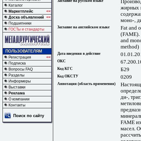
Заглавие на русском языке
Произво
Каталог
жирных 
Маркетплейс
<<
содержа
Доска объявлений
<<
моно-, д
Подшипники
Заглавие на английском языке
Fat and o
ГОСТы и стандарты
(FAME). 
and mono-
method)
ПОЛЬЗОВАТЕЛЯМ
Дата введения в действие
01.01.20
Регистрация
<<
ОКС
67.200.1
Подписка
Код КГС
Б29
Вопросы FAQ
Разделы
Код ОКСТУ
0209
Информеры
Аннотация (область применения)
Настоящ
Выставки
определе
Реклама
ди-, три
О компании
метилов
Контакты
предназн
минераль
Поиск по сайту
FAME из 
масел. 
рассчит