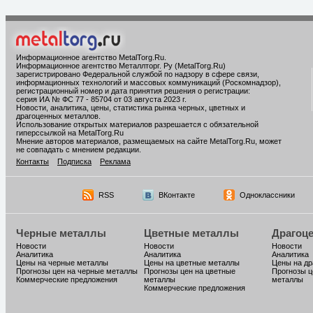
Информационное агентство MetalTorg.Ru
.
Информационное агентство Металлторг. Ру (MetalTorg.Ru)
зарегистрировано Федеральной службой по надзору в сфере связи,
информационных технологий и массовых коммуникаций (Роскомнадзор),
регистрационный номер и дата принятия решения о регистрации:
серия ИА № ФС 77 - 85704 от 03 августа 2023 г.
Новости, аналитика, цены, статистика рынка черных, цветных и
драгоценных металлов.
Использование открытых материалов разрешается с обязательной
гиперссылкой на MetalTorg.Ru
Мнение авторов материалов, размещаемых на сайте MetalTorg.Ru, может
не совпадать с мнением редакции.
Контакты
Подписка
Реклама
RSS
ВКонтакте
Одноклассники
Черные металлы
Цветные металлы
Драгоц
Новости
Новости
Новости
Аналитика
Аналитика
Аналитика
Цены на черные металлы
Цены на цветные металлы
Цены на д
Прогнозы цен на черные металлы
Прогнозы цен на цветные
Прогнозы ц
Коммерческие предложения
металлы
металлы
Коммерческие предложения