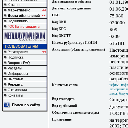
Дата введения в действие
01.01.19
Каталог
Дата огр. срока действия
01.06.20
Маркетплейс
<<
ОКС
75.080
Доска объявлений
<<
Подшипники
Код ОКП
020000
ГОСТы и стандарты
Код КГС
Б09
Код ОКСТУ
0209
Индекс рубрикатора ГРНТИ
615181
ПОЛЬЗОВАТЕЛЯМ
Аннотация (область применения)
Настоящ
Регистрация
<<
измерен
Подписка
нефтепро
Вопросы FAQ
пластиче
Разделы
основоп
Информеры
разрабо
Выставки
Реклама
Ключевые слова
нефть
;
нефт
измерение 
О компании
массы битум
Контакты
Вид стандарта
Стандар
Поиск по сайту
Вид требований
Докумен
Обозначение заменяемого(ых)
ГОСТ 8.
Примечание
на терри
2002; ГО