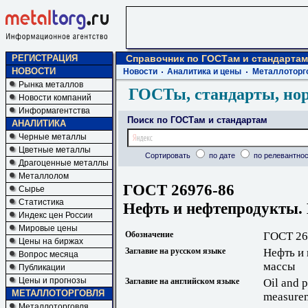
РЕГИСТРАЦИЯ
Справочник по ГОСТам и стандартам
НОВОСТИ
Новости
Аналитика и цены
Металлоторг
Рынка металлов
ГОСТы, стандарты, но
Новости компаний
Информагентства
Поиск по ГОСТам и стандартам
АНАЛИТИКА
Черные металлы
Цветные металлы
Сортировать
по дате
по релевантнос
Драгоценные металлы
Металлолом
ГОСТ 26976-86
Сырье
Статистика
Нефть и нефтепродукты.
Индекс цен России
Мировые цены
Обозначение
ГОСТ 26
Цены на биржах
Заглавие на русском языке
Нефть и
Вопрос месяца
массы
Публикации
Цены и прогнозы
Заглавие на английском языке
Oil and 
МЕТАЛЛОТОРГОВЛЯ
measure
Металлоторговля