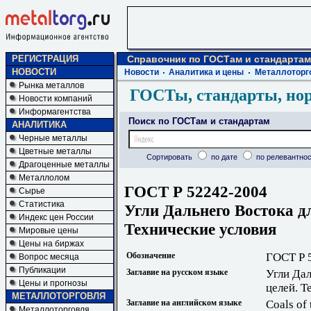
РЕГИСТРАЦИЯ
Справочник по ГОСТам и стандартам
НОВОСТИ
Новости
Аналитика и цены
Металлоторг
Рынка металлов
ГОСТы, стандарты, но
Новости компаний
Информагентства
Поиск по ГОСТам и стандартам
АНАЛИТИКА
Черные металлы
Цветные металлы
Сортировать
по дате
по релевантнос
Драгоценные металлы
Металлолом
ГОСТ Р 52242-2004
Сырье
Статистика
Угли Дальнего Востока дл
Индекс цен России
Технические условия
Мировые цены
Цены на биржах
Обозначение
ГОСТ Р 
Вопрос месяца
Публикации
Заглавие на русском языке
Угли Дал
Цены и прогнозы
целей. Т
МЕТАЛЛОТОРГОВЛЯ
Заглавие на английском языке
Coals of 
Металлоторговля