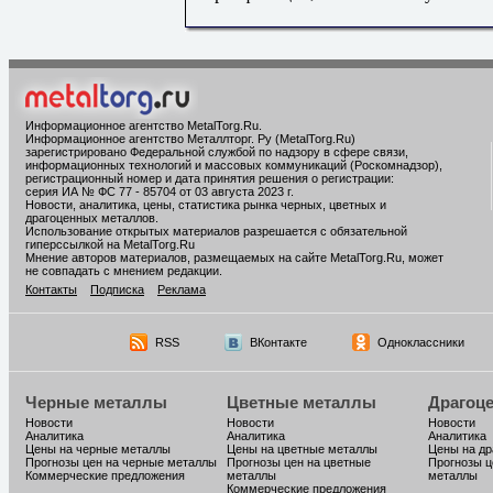
Информационное агентство MetalTorg.Ru
.
Информационное агентство Металлторг. Ру (MetalTorg.Ru)
зарегистрировано Федеральной службой по надзору в сфере связи,
информационных технологий и массовых коммуникаций (Роскомнадзор),
регистрационный номер и дата принятия решения о регистрации:
серия ИА № ФС 77 - 85704 от 03 августа 2023 г.
Новости, аналитика, цены, статистика рынка черных, цветных и
драгоценных металлов.
Использование открытых материалов разрешается с обязательной
гиперссылкой на MetalTorg.Ru
Мнение авторов материалов, размещаемых на сайте MetalTorg.Ru, может
не совпадать с мнением редакции.
Контакты
Подписка
Реклама
RSS
ВКонтакте
Одноклассники
Черные металлы
Цветные металлы
Драгоц
Новости
Новости
Новости
Аналитика
Аналитика
Аналитика
Цены на черные металлы
Цены на цветные металлы
Цены на д
Прогнозы цен на черные металлы
Прогнозы цен на цветные
Прогнозы ц
Коммерческие предложения
металлы
металлы
Коммерческие предложения