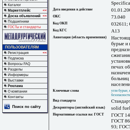
Specifica
Каталог
Дата введения в действие
01.01.20
Маркетплейс
<<
Доска объявлений
<<
ОКС
73.040
Подшипники
Код ОКП
032611;
ГОСТы и стандарты
Код КГС
А13
Аннотация (область применения)
Настоящ
бурые и 
ПОЛЬЗОВАТЕЛЯМ
предназн
Регистрация
<<
сжигани
Подписка
установк
Вопросы FAQ
печах о
Разделы
назначен
Информеры
больниц 
Выставки
населен
Реклама
Ключевые слова
угли бурые,
О компании
безопасност
Контакты
Вид стандарта
Стандар
Поиск по сайту
Дескрипторы (английский язык)
solid fue
Нормативные ссылки на: ГОСТ
ГОСТ 14
ГОСТ 86
93; ГОС