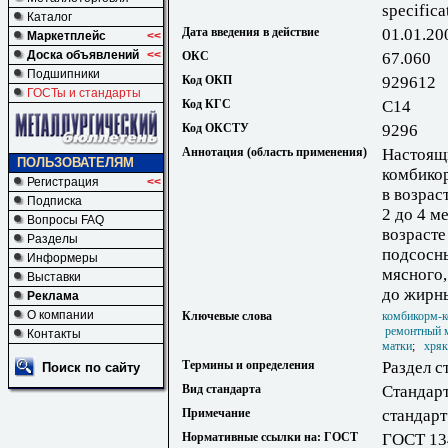
specifica
Каталог
Дата введения в действие
01.01.20
Маркетплейс
<<
Доска объявлений
<<
ОКС
67.060
Подшипники
Код ОКП
929612
ГОСТы и стандарты
Код КГС
С14
Код ОКСТУ
9296
Аннотация (область применения)
Настоящи
ПОЛЬЗОВАТЕЛЯМ
комбикор
Регистрация
<<
в возрас
Подписка
2 до 4 м
Вопросы FAQ
возрасте
Разделы
подсосны
Информеры
мясного,
Выставки
до жирн
Реклама
О компании
Ключевые слова
комбикорм-к
ремонтный 
Контакты
матки
;
хряк
Термины и определения
Раздел с
Поиск по сайту
Вид стандарта
Стандарт
Примечание
стандарт
Нормативные ссылки на: ГОСТ
ГОСТ 13