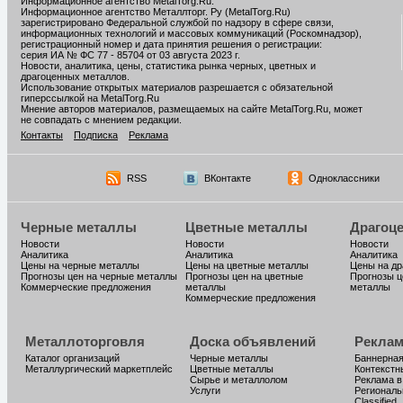
Информационное агентство MetalTorg.Ru
.
Информационное агентство Металлторг. Ру (MetalTorg.Ru)
зарегистрировано Федеральной службой по надзору в сфере связи,
информационных технологий и массовых коммуникаций (Роскомнадзор),
регистрационный номер и дата принятия решения о регистрации:
серия ИА № ФС 77 - 85704 от 03 августа 2023 г.
Новости, аналитика, цены, статистика рынка черных, цветных и
драгоценных металлов.
Использование открытых материалов разрешается с обязательной
гиперссылкой на MetalTorg.Ru
Мнение авторов материалов, размещаемых на сайте MetalTorg.Ru, может
не совпадать с мнением редакции.
Контакты
Подписка
Реклама
RSS
ВКонтакте
Одноклассники
Черные металлы
Цветные металлы
Драгоц
Новости
Новости
Новости
Аналитика
Аналитика
Аналитика
Цены на черные металлы
Цены на цветные металлы
Цены на д
Прогнозы цен на черные металлы
Прогнозы цен на цветные
Прогнозы ц
Коммерческие предложения
металлы
металлы
Коммерческие предложения
Металлоторговля
Доска объявлений
Реклам
Каталог организаций
Черные металлы
Баннерная
Металлургический маркетплейс
Цветные металлы
Контекстн
Сырье и металлолом
Реклама в
Услуги
Региональ
Classified