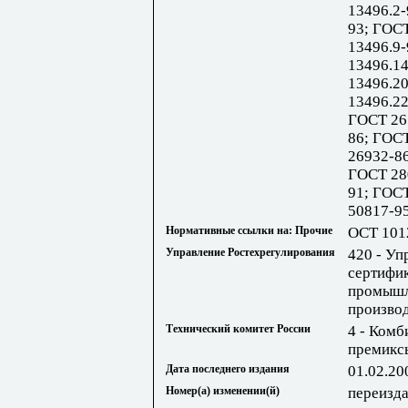
13496.2-
93; ГОСТ
13496.9
13496.1
13496.2
13496.22
ГОСТ 26
86; ГОС
26932-8
ГОСТ 28
91; ГОС
50817-95
Нормативные ссылки на: Прочие
ОСТ 101
Управление Ростехрегулирования
420 - Уп
сертифик
промышл
произво
Технический комитет России
4 - Комб
премикс
Дата последнего издания
01.02.20
Номер(а) изменении(й)
переизда