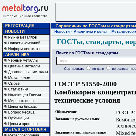
РЕГИСТРАЦИЯ
Справочник по ГОСТам и стандартам
НОВОСТИ
Новости
Аналитика и цены
Металлоторг
Рынка металлов
ГОСТы, стандарты, но
Новости компаний
Информагентства
Поиск по ГОСТам и стандартам
АНАЛИТИКА
Черные металлы
Цветные металлы
Сортировать
по дате
по релевантнос
Драгоценные металлы
Металлолом
ГОСТ Р 51550-2000
Сырье
Статистика
Комбикорма-концентраты
Индекс цен России
технические условия
Мировые цены
Цены на биржах
Обозначение
ГОСТ Р 
Вопрос месяца
Публикации
Заглавие на русском языке
Комбико
Цены и прогнозы
техничес
МЕТАЛЛОТОРГОВЛЯ
Заглавие на английском языке
Mixed fee
Металлоторговля