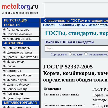
РЕГИСТРАЦИЯ
Справочник по ГОСТам и стандартам
НОВОСТИ
Новости
Аналитика и цены
Металлоторг
Рынка металлов
ГОСТы, стандарты, но
Новости компаний
Информагентства
Поиск по ГОСТам и стандартам
АНАЛИТИКА
Черные металлы
Цветные металлы
Сортировать
по дате
по релевантнос
Драгоценные металлы
Металлолом
ГОСТ Р 52337-2005
Сырье
Статистика
Корма, комбикорма, ком
Индекс цен России
определения общей токси
Мировые цены
Цены на биржах
Обозначение
ГОСТ Р 
Вопрос месяца
Публикации
Заглавие на русском языке
Корма, 
Цены и прогнозы
Методы 
МЕТАЛЛОТОРГОВЛЯ
Заглавие на английском языке
Feeds, c
Металлоторговля