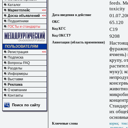
feeds. M
Каталог
toxicity
Маркетплейс
<<
Дата введения в действие
01.07.20
Доска объявлений
<<
Подшипники
ОКС
65.120
ГОСТы и стандарты
Код КГС
С19
Код ОКСТУ
9208
Аннотация (область применения)
Настоящ
ПОЛЬЗОВАТЕЛЯМ
фуражное
Регистрация
<<
ячмень) 
Подписка
крупу, о
Вопросы FAQ
растител
Разделы
муку); 
Информеры
непродук
Выставки
консервы
Реклама
животно
О компании
микробио
Контакты
концент
Поиск по сайту
Стандар
их общей
основны
Ключевые слова
корма
;
токс
колподы
;
к