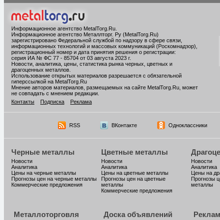
Информационное агентство MetalTorg.Ru
.
Информационное агентство Металлторг. Ру (MetalTorg.Ru)
зарегистрировано Федеральной службой по надзору в сфере связи,
информационных технологий и массовых коммуникаций (Роскомнадзор),
регистрационный номер и дата принятия решения о регистрации:
серия ИА № ФС 77 - 85704 от 03 августа 2023 г.
Новости, аналитика, цены, статистика рынка черных, цветных и
драгоценных металлов.
Использование открытых материалов разрешается с обязательной
гиперссылкой на MetalTorg.Ru
Мнение авторов материалов, размещаемых на сайте MetalTorg.Ru, может
не совпадать с мнением редакции.
Контакты
Подписка
Реклама
RSS
ВКонтакте
Одноклассники
Черные металлы
Цветные металлы
Драгоц
Новости
Новости
Новости
Аналитика
Аналитика
Аналитика
Цены на черные металлы
Цены на цветные металлы
Цены на д
Прогнозы цен на черные металлы
Прогнозы цен на цветные
Прогнозы ц
Коммерческие предложения
металлы
металлы
Коммерческие предложения
Металлоторговля
Доска объявлений
Реклам