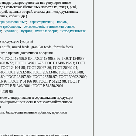
тандарт распространяется на гранулированные
для сельскохозяйственных животных, птицы, рыб,
утрий, пушных зверей, а также для непродуктивных
шек, собак и др.)
гранулированные
;
характеристики
;
нормы
;
е требования
;
сельскохозяйственные животные
;
а
;
кролики
;
нутрии
;
пушные звери
;
непродуктивные
а продукцию (услуги)
g stuffs, mixed feeds, granular feeds, formula feeds
инят с правом досрочного введения
4; ГОСТ 13496.0-80; ГОСТ 13496.3-92; ГОСТ 13496.7-
496.8-72; ГОСТ 13496.13-75; ГОСТ 13496.19-93; ГОСТ
; ГОСТ 24104-88; ГОСТ 26927-86; ГОСТ 26929-94;
86; ГОСТ 26932-86; ГОСТ 26933-86; ГОСТ 28001-88;
89; ГОСТ 28497-90; ГОСТ 28758-97; ГОСТ 30692-2000;
6-97; ГОСТ Р 51166-98; ГОСТ Р 51232-98; ГОСТ Р
 ГОСТ Р 51849-2001; ГОСТ Р 51850-2001
4.559-96
ление стандартизации и сертификации продукции
гкой промышленности и сельскохозяйственного
а
рма, белкововитаминные добавки, премиксы
сийский научно-исследовательский институт