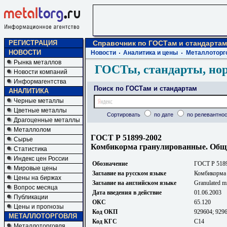
РЕГИСТРАЦИЯ
Справочник по ГОСТам и стандартам
НОВОСТИ
Новости
Аналитика и цены
Металлоторг
Рынка металлов
ГОСТы, стандарты, но
Новости компаний
Информагентства
Поиск по ГОСТам и стандартам
АНАЛИТИКА
Черные металлы
Цветные металлы
Сортировать
по дате
по релевантнос
Драгоценные металлы
Металлолом
ГОСТ Р 51899-2002
Сырье
Комбикорма гранулированные. Общи
Статистика
Индекс цен России
Обозначение
ГОСТ Р 518
Мировые цены
Заглавие на русском языке
Комбикорма 
Цены на биржах
Заглавие на английском языке
Granulated mi
Вопрос месяца
Дата введения в действие
01.06.2003
Публикации
ОКС
65.120
Цены и прогнозы
Код ОКП
929604; 929
МЕТАЛЛОТОРГОВЛЯ
Код КГС
С14
Металлоторговля