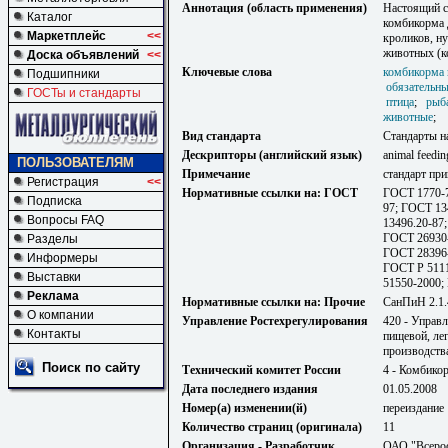
Аннотация (область применения)
Настоящий с
Каталог
комбикорма 
Маркетплейс
<<
кроликов, н
животных (ко
Доска объявлений
<<
Ключевые слова
комбикорма 
Подшипники
обязательны
ГОСТы и стандарты
птица
;
рыб
животные
;
Вид стандарта
Стандарты н
Дескрипторы (английский язык)
animal feedin
ПОЛЬЗОВАТЕЛЯМ
Примечание
стандарт пр
Регистрация
<<
Нормативные ссылки на: ГОСТ
ГОСТ 1770-7
Подписка
97; ГОСТ 13
Вопросы FAQ
13496.20-87
ГОСТ 26930-
Разделы
ГОСТ 28396-
Информеры
ГОСТ Р 5111
Выставки
51550-2000;
Реклама
Нормативные ссылки на: Прочие
СанПиН 2.1.
О компании
Управление Ростехрегулирования
420 - Управ
Контакты
пищевой, ле
производств
Поиск по сайту
Технический комитет России
4 - Комбико
Дата последнего издания
01.05.2008
Номер(а) изменении(й)
переиздание
Количество страниц (оригинала)
11
Организация - Разработчик
ОАО "Всерос