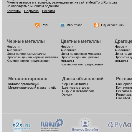
Мнение авторов материалов, размещаемых на сайте MetalTorg.Ru, может
не совпадать с мнением редакции.
Контакты
Подписка
Реклама
RSS
ВКонтакте
Одноклассники
Черные металлы
Цветные металлы
Драгоц
Новости
Новости
Новости
Аналитика
Аналитика
Аналитика
Цены на черные металлы
Цены на цветные металлы
Цены на д
Прогнозы цен на черные металлы
Прогнозы цен на цветные
Прогнозы ц
Коммерческие предложения
металлы
металлы
Коммерческие предложения
Металлоторговля
Доска объявлений
Реклам
Каталог организаций
Черные металлы
Баннерная
Металлургический маркетплейс
Цветные металлы
Контекстн
Сырье и металлолом
Реклама в
Услуги
Региональ
Classified