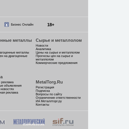
18+
Бизнес Онлайн
енные металлы
Сырье и металлолом
Новости
Аналитика
рагоценные металлы
Цены на сырье и металлолом
ен на драгоценные
Прогнозы цен на сырье и
металлолом
Коммерческие предложения
а
MetalTorg.Ru
 реклама
ые объявления
Регистрация
 новостях
Подписка
ная реклама
Вопросы по сайту
Ограничение ответственности
ИА Металлторг.ру
Контакты