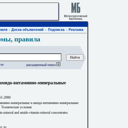
овля
Доска объявлений
Подписка
Реклама
рмы, правила
ти
расширенный поиск
 амидо-витаминно-минеральные
51-2000
аминно-минеральные и амидо-витаминно-минеральные
. Технические условия
in-mineral and amide-vitamin-mineral concentrates.
s
20.20