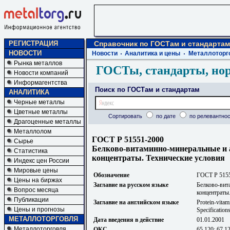
РЕГИСТРАЦИЯ
Справочник по ГОСТам и стандартам
НОВОСТИ
Новости
Аналитика и цены
Металлоторг
Рынка металлов
ГОСТы, стандарты, но
Новости компаний
Информагентства
Поиск по ГОСТам и стандартам
АНАЛИТИКА
Черные металлы
Цветные металлы
Сортировать
по дате
по релевантнос
Драгоценные металлы
Металлолом
ГОСТ Р 51551-2000
Сырье
Белково-витаминно-минеральные и
Статистика
концентраты. Технические условия
Индекс цен России
Мировые цены
Обозначение
ГОСТ Р 515
Цены на биржах
Заглавие на русском языке
Белково-вит
Вопрос месяца
концентраты
Публикации
Заглавие на английском языке
Protein-vitam
Цены и прогнозы
Specification
МЕТАЛЛОТОРГОВЛЯ
Дата введения в действие
01.01.2001
Металлоторговля
ОКС
65.120; 67.1