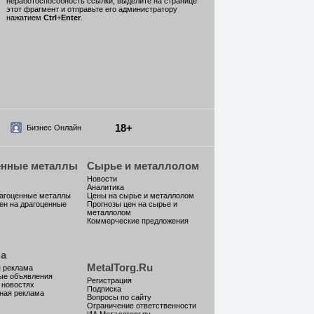
неработоспособность ссылки, выделите на странице
этот фрагмент и отправьте его администратору
нажатием
Ctrl
+
Enter
.
18+
Бизнес Онлайн
енные металлы
Сырье и металлолом
Новости
Аналитика
рагоценные металлы
Цены на сырье и металлолом
ен на драгоценные
Прогнозы цен на сырье и
металлолом
Коммерческие предложения
а
MetalTorg.Ru
 реклама
ые объявления
Регистрация
 новостях
Подписка
ная реклама
Вопросы по сайту
Ограничение ответственности