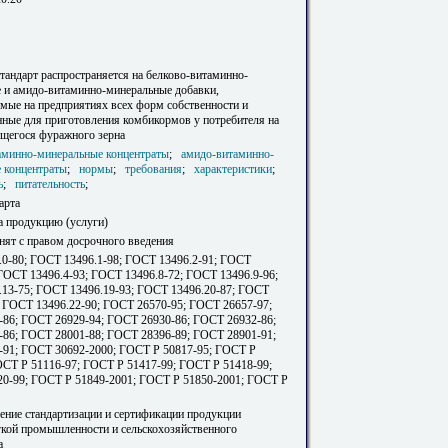
тандарт распространяется на белково-витаминно-
 и амидо-витаминно-минеральные добавки,
мые на предприятиях всех форм собственности и
нные для приготовления комбикормов у потребителя на
щегося фуражного зерна
аминно-минеральные концентраты
;
амидо-витаминно-
 концентраты
;
нормы
;
требования
;
характеристики
;
ь
;
питательность
;
арта
а продукцию (услуги)
инят с правом досрочного введения
0-80; ГОСТ 13496.1-98; ГОСТ 13496.2-91; ГОСТ
 ГОСТ 13496.4-93; ГОСТ 13496.8-72; ГОСТ 13496.9-96;
13-75; ГОСТ 13496.19-93; ГОСТ 13496.20-87; ГОСТ
; ГОСТ 13496.22-90; ГОСТ 26570-95; ГОСТ 26657-97;
86; ГОСТ 26929-94; ГОСТ 26930-86; ГОСТ 26932-86;
86; ГОСТ 28001-88; ГОСТ 28396-89; ГОСТ 28901-91;
91; ГОСТ 30692-2000; ГОСТ Р 50817-95; ГОСТ Р
ОСТ Р 51116-97; ГОСТ Р 51417-99; ГОСТ Р 51418-99;
0-99; ГОСТ Р 51849-2001; ГОСТ Р 51850-2001; ГОСТ Р
ление стандартизации и сертификации продукции
гкой промышленности и сельскохозяйственного
а