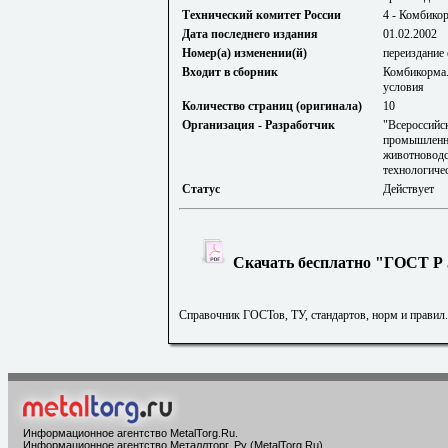
Технический комитет России
4 - Комбико
Дата последнего издания
01.02.2002
Номер(а) изменении(й)
переиздание 
Входит в сборник
Комбикорма.
условия
Количество страниц (оригинала)
10
Организация - Разработчик
"Всероссийс
промышленн
животноводс
технологиче
Статус
Действует
Скачать бесплатно "ГОСТ Р 5
Справочник ГОСТов, ТУ, стандартов, норм и правил
Информационное агентство MetalTorg.Ru
.
Информационное агентство Металлторг. Ру (MetalTorg.Ru)