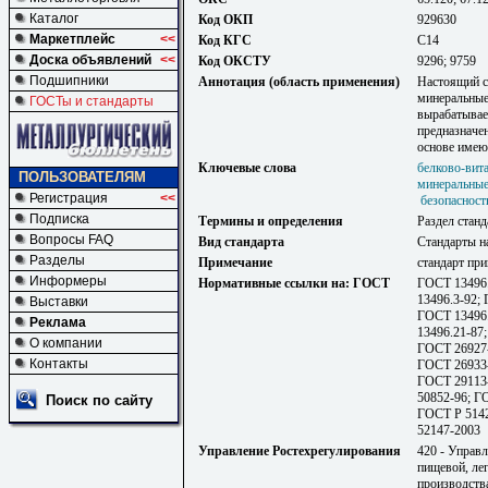
Каталог
Код ОКП
929630
Маркетплейс
<<
Код КГС
С14
Доска объявлений
<<
Код ОКСТУ
9296; 9759
Подшипники
Аннотация (область применения)
Настоящий с
минеральные
ГОСТы и стандарты
вырабатывае
предназначе
основе имею
Ключевые слова
белково-вит
ПОЛЬЗОВАТЕЛЯМ
минеральные
Регистрация
<<
безопасност
Подписка
Термины и определения
Раздел станд
Вопросы FAQ
Вид стандарта
Стандарты н
Разделы
Примечание
стандарт пр
Информеры
Нормативные ссылки на: ГОСТ
ГОСТ 13496.
13496.3-92;
Выставки
ГОСТ 13496.
Реклама
13496.21-87
О компании
ГОСТ 26927-
Контакты
ГОСТ 26933-
ГОСТ 29113-
50852-96; Г
Поиск по сайту
ГОСТ Р 5142
52147-2003
Управление Ростехрегулирования
420 - Управ
пищевой, ле
производств