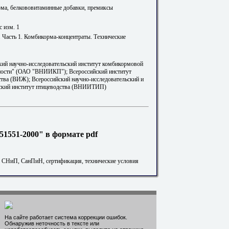
рма, белкововитаминные добавки, премиксы
с изм. 1
 Часть 1. Комбикорма-концентраты. Технические
кий научно-исследовательский институт комбикормовой
ости" (ОАО "ВНИИКП"); Всероссийский институт
тва (ВИЖ); Всероссийский научно-исследовательский и
ский институт птицеводства (ВНИИТИП)
1551-2000" в формате pdf
. СНиП, СанПиН, сертификация, технические условия
На сайте работает система коррекции ошибок.
Обнаружив неточность в тексте или