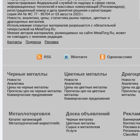
зарегистрировано Федеральной службой по надзору в сфере связи,
информационных технологий и массовых коммуникаций (Роскомнадзор),
регистрационный номер и дата принятия решения о регистрации:
серия ИА № ФС 77 - 85704 от 03 августа 2023 г.
Новости, аналитика, цены, статистика рынка черных, цветных и
драгоценных металлов.
Использование открытых материалов разрешается с обязательной
гиперссылкой на MetalTorg.Ru
Мнение авторов материалов, размещаемых на сайте MetalTorg.Ru, может
не совпадать с мнением редакции.
Контакты
Подписка
Реклама
RSS
ВКонтакте
Одноклассники
Черные металлы
Цветные металлы
Драгоц
Новости
Новости
Новости
Аналитика
Аналитика
Аналитика
Цены на черные металлы
Цены на цветные металлы
Цены на д
Прогнозы цен на черные металлы
Прогнозы цен на цветные
Прогнозы ц
Коммерческие предложения
металлы
металлы
Коммерческие предложения
Металлоторговля
Доска объявлений
Реклам
Каталог организаций
Черные металлы
Баннерная
Металлургический маркетплейс
Цветные металлы
Контекстн
Сырье и металлолом
Реклама в
Услуги
Региональ
Classified