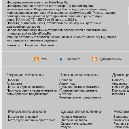
Информационное агентство MetalTorg.Ru
.
Информационное агентство Металлторг. Ру (MetalTorg.Ru)
зарегистрировано Федеральной службой по надзору в сфере связи,
информационных технологий и массовых коммуникаций (Роскомнадзор),
регистрационный номер и дата принятия решения о регистрации:
серия ИА № ФС 77 - 85704 от 03 августа 2023 г.
Новости, аналитика, цены, статистика рынка черных, цветных и
драгоценных металлов.
Использование открытых материалов разрешается с обязательной
гиперссылкой на MetalTorg.Ru
Мнение авторов материалов, размещаемых на сайте MetalTorg.Ru, может
не совпадать с мнением редакции.
Контакты
Подписка
Реклама
RSS
ВКонтакте
Одноклассники
Черные металлы
Цветные металлы
Драгоц
Новости
Новости
Новости
Аналитика
Аналитика
Аналитика
Цены на черные металлы
Цены на цветные металлы
Цены на д
Прогнозы цен на черные металлы
Прогнозы цен на цветные
Прогнозы ц
Коммерческие предложения
металлы
металлы
Коммерческие предложения
Металлоторговля
Доска объявлений
Реклам
Каталог организаций
Черные металлы
Баннерная
Металлургический маркетплейс
Цветные металлы
Контекстн
Сырье и металлолом
Реклама в
Услуги
Региональ