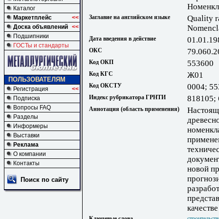
Номенкл
Каталог
Заглавие на английском языке
Quality r
Маркетплейс
<<
Доска объявлений
<<
Nomencla
Подшипники
Дата введения в действие
01.01.19
ГОСТы и стандарты
ОКС
79.060.2
Код ОКП
553600
Код КГС
Ж01
ПОЛЬЗОВАТЕЛЯМ
Код ОКСТУ
0004; 55
Регистрация
<<
Индекс рубрикатора ГРНТИ
818105;
Подписка
Вопросы FAQ
Аннотация (область применения)
Настоящ
Разделы
древесно
Информеры
номенкла
Выставки
применен
Реклама
техниче
О компании
докумен
Контакты
новой пр
прогнози
Поиск по сайту
разработ
предста
качестве
Ключевые слова
строительст