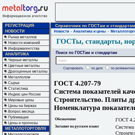
РЕГИСТРАЦИЯ
Справочник по ГОСТам и стандартам
НОВОСТИ
Новости
Аналитика и цены
Металлоторг
Рынка металлов
ГОСТы, стандарты, но
Новости компаний
Информагентства
Поиск по ГОСТам и стандартам
АНАЛИТИКА
Черные металлы
Цветные металлы
Сортировать
по дате
по релевантнос
Драгоценные металлы
Металлолом
ГОСТ 4.207-79
Сырье
Статистика
Система показателей кач
Индекс цен России
Строительство. Плиты др
Мировые цены
Номенклатура показател
Цены на биржах
Вопрос месяца
Публикации
Обозначение
ГОСТ 4.
Цены и прогнозы
Заглавие на русском языке
Система 
МЕТАЛЛОТОРГОВЛЯ
Строител
Металлоторговля