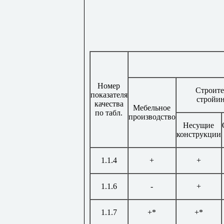
Номер
Строите
показателя
стройи
качества
Мебельное
по табл.
производство
Несущие
конструкции
1.1.4
+
+
1.1.6
-
+
1.1.7
+*
+*