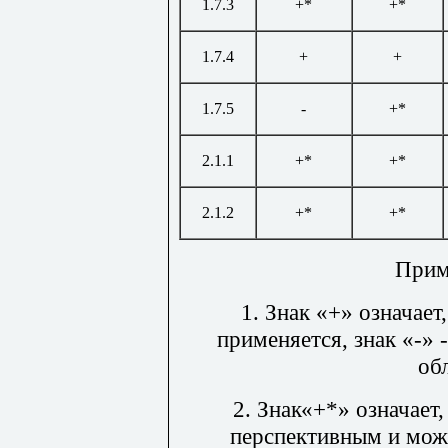
1.7.3
+*
+*
1.7.4
+
+
1.7.5
-
+*
2.1.1
+*
+*
2.1.2
+*
+*
Прим
1.
Знак
«+
»
означает,
применяется, знак
«
-
»
об
2.
Знак
«+*»
означает,
перспективным и мож