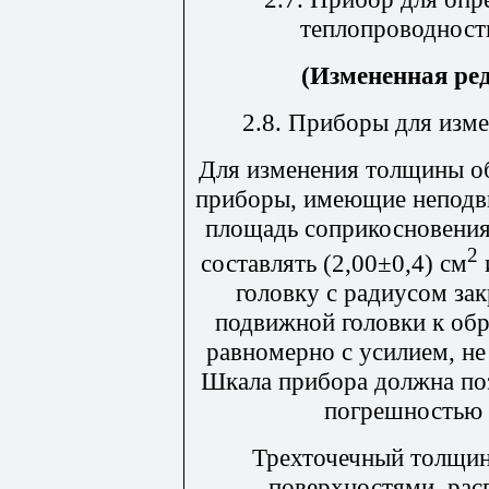
теплопроводност
(Измененная ре
2.8.
Приборы для изме
Для изменения толщины о
приборы, имеющие неподв
площадь соприкосновения
2
составлять (2,00
±
0,4) см
головку с радиусом за
подвижной головки к об
равномерно с усилием, н
Шкала прибора должна поз
погрешностью 
Трехточечный толщин
поверхностями, рас