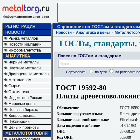
РЕГИСТРАЦИЯ
Справочник по ГОСТам и стандартам
НОВОСТИ
Новости
Аналитика и цены
Металлоторг
Рынка металлов
ГОСТы, стандарты, 
Новости компаний
Информагентства
Поиск по ГОСТам и стандартам
АНАЛИТИКА
Черные металлы
Цветные металлы
Сортировать
по дате
по релевантнос
Драгоценные металлы
Металлолом
ГОСТ 19592-80
Сырье
Статистика
Плиты древесноволокнис
Индекс цен России
Мировые цены
Обозначение
ГОСТ 19592
Цены на биржах
Заглавие на русском языке
Плиты древе
Вопрос месяца
Заглавие на английском языке
Fibre boards.
Публикации
Дата введения в действие
01.01.1981
Цены и прогнозы
ОКС
79.060.20
МЕТАЛЛОТОРГОВЛЯ
Код ОКП
553600
Металлоторговля