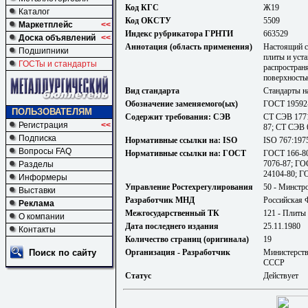
Код КГС
Ж19
Каталог
Код ОКСТУ
5509
Маркетплейс
<<
Индекс рубрикатора ГРНТИ
663529
Доска объявлений
<<
Аннотация (область применения)
Настоящий с
Подшипники
плиты и уста
ГОСТы и стандарты
распростран
поверхност
Вид стандарта
Стандарты н
Обозначение заменяемого(ых)
ГОСТ 19592
ПОЛЬЗОВАТЕЛЯМ
Содержит требования: СЭВ
СТ СЭВ 1771
Регистрация
<<
87; СТ СЭВ 
Подписка
Нормативные ссылки на: ISO
ISO 767:1975
Вопросы FAQ
Нормативные ссылки на: ГОСТ
ГОСТ 166-80
7076-87; ГО
Разделы
24104-80; Г
Информеры
Управление Ростехрегулирования
50 - Минстр
Выставки
Разработчик МНД
Российская 
Реклама
Межгосударственный ТК
121 - Плиты
О компании
Дата последнего издания
25.11.1980
Контакты
Количество страниц (оригинала)
19
Поиск по сайту
Организация - Разработчик
Министерств
СССР
Статус
Действует