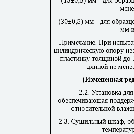
(15±0,5) мм - для обра
мене
(30±0,5) мм - для образ
мм и
Примечание. При испыта
цилиндрическую опору не
пластинку толщиной до 
длиной не мене
(Измененная ре
2.2. Установка дл
обеспечивающая поддерж
относительной влажн
2.3. Сушильный шкаф, о
температу