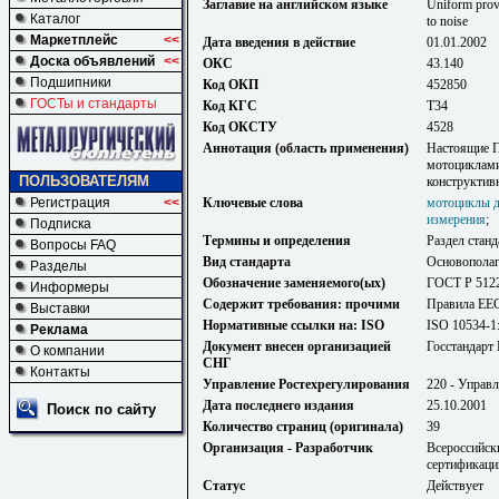
Заглавие на английском языке
Uniform provi
Каталог
to noise
Маркетплейс
<<
Дата введения в действие
01.01.2002
Доска объявлений
<<
ОКС
43.140
Подшипники
Код ОКП
452850
ГОСТы и стандарты
Код КГС
Т34
Код ОКСТУ
4528
Аннотация (область применения)
Настоящие П
мотоциклами
ПОЛЬЗОВАТЕЛЯМ
конструктив
Регистрация
<<
Ключевые слова
мотоциклы д
измерения
;
Подписка
Термины и определения
Раздел станд
Вопросы FAQ
Вид стандарта
Основопола
Разделы
Обозначение заменяемого(ых)
ГОСТ Р 512
Информеры
Содержит требования: прочими
Правила EE
Выставки
Нормативные ссылки на: ISO
ISO 10534-1
Реклама
Документ внесен организацией
Госстандарт
О компании
СНГ
Контакты
Управление Ростехрегулирования
220 - Управ
Дата последнего издания
25.10.2001
Поиск по сайту
Количество страниц (оригинала)
39
Организация - Разработчик
Всероссийски
сертификац
Статус
Действует