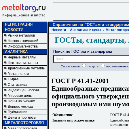
РЕГИСТРАЦИЯ
Справочник по ГОСТам и стандартам
НОВОСТИ
Новости
Аналитика и цены
Металлоторг
Рынка металлов
ГОСТы, стандарты, 
Новости компаний
Информагентства
Поиск по ГОСТам и стандартам
АНАЛИТИКА
Черные металлы
Цветные металлы
Сортировать
по дате
по релевантнос
Драгоценные металлы
Металлолом
ГОСТ Р 41.41-2001
Сырье
Статистика
Единообразные предписа
Индекс цен России
официального утверждени
Мировые цены
Цены на биржах
производимым ими шум
Вопрос месяца
Публикации
Обозначение
ГОСТ Р 41.4
Цены и прогнозы
Заглавие на русском языке
Единообразн
МЕТАЛЛОТОРГОВЛЯ
мотоциклов 
Металлоторговля