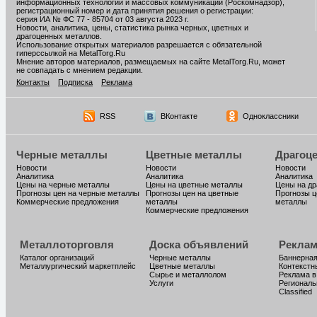
информационных технологий и массовых коммуникаций (Роскомнадзор),
регистрационный номер и дата принятия решения о регистрации:
серия ИА № ФС 77 - 85704 от 03 августа 2023 г.
Новости, аналитика, цены, статистика рынка черных, цветных и
драгоценных металлов.
Использование открытых материалов разрешается с обязательной
гиперссылкой на MetalTorg.Ru
Мнение авторов материалов, размещаемых на сайте MetalTorg.Ru, может
не совпадать с мнением редакции.
Контакты
Подписка
Реклама
RSS
ВКонтакте
Одноклассники
Черные металлы
Цветные металлы
Драгоц
Новости
Новости
Новости
Аналитика
Аналитика
Аналитика
Цены на черные металлы
Цены на цветные металлы
Цены на д
Прогнозы цен на черные металлы
Прогнозы цен на цветные
Прогнозы ц
Коммерческие предложения
металлы
металлы
Коммерческие предложения
Металлоторговля
Доска объявлений
Реклам
Каталог организаций
Черные металлы
Баннерная
Металлургический маркетплейс
Цветные металлы
Контекстн
Сырье и металлолом
Реклама в
Услуги
Региональ
Classified