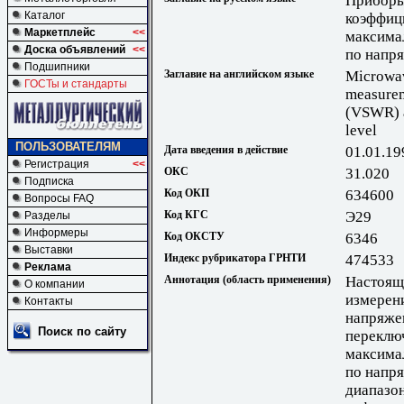
Приборы
Каталог
коэффиц
Маркетплейс
<<
максима
Доска объявлений
<<
по напр
Подшипники
Заглавие на английском языке
Microwav
ГОСТы и стандарты
measurem
(VSWR) 
level
ПОЛЬЗОВАТЕЛЯМ
Дата введения в действие
01.01.19
Регистрация
<<
ОКС
31.020
Подписка
Код ОКП
634600
Вопросы FAQ
Код КГС
Э29
Разделы
Информеры
Код ОКСТУ
6346
Выставки
Индекс рубрикатора ГРНТИ
474533
Реклама
Аннотация (область применения)
Настоящи
О компании
измерен
Контакты
напряже
Поиск по сайту
переклю
максима
по напря
диапазон