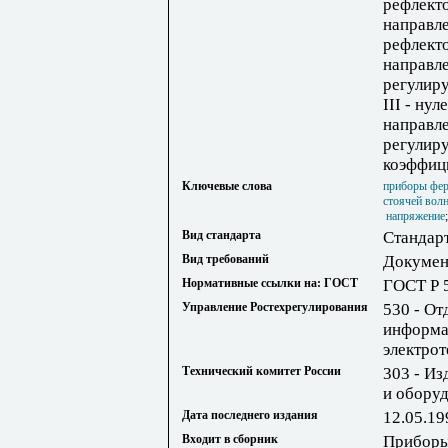
рефлект
направле
рефлект
направле
регулир
III - ну
направле
регулир
коэффиц
Ключевые слова
приборы фе
стоячей вол
напряжение
Вид стандарта
Стандар
Вид требований
Докумен
Нормативные ссылки на: ГОСТ
ГОСТ Р 
Управление Ростехрегулирования
530 - От
информа
электро
Технический комитет России
303 - Из
и обору
Дата последнего издания
12.05.19
Входит в сборник
Приборы