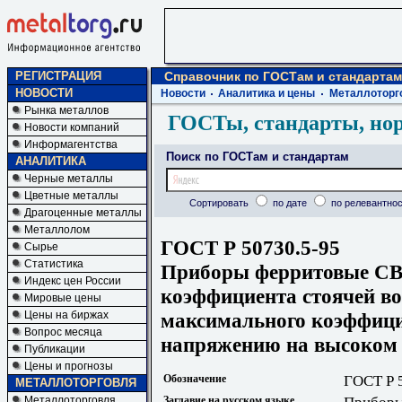
РЕГИСТРАЦИЯ
Справочник по ГОСТам и стандартам
НОВОСТИ
Новости
Аналитика и цены
Металлоторг
Рынка металлов
ГОСТы, стандарты, но
Новости компаний
Информагентства
Поиск по ГОСТам и стандартам
АНАЛИТИКА
Черные металлы
Цветные металлы
Сортировать
по дате
по релевантнос
Драгоценные металлы
Металлолом
ГОСТ Р 50730.5-95
Сырье
Статистика
Приборы ферритовые СВ
Индекс цен России
коэффициента стоячей в
Мировые цены
максимального коэффици
Цены на биржах
Вопрос месяца
напряжению на высоком
Публикации
Цены и прогнозы
Обозначение
ГОСТ Р 
МЕТАЛЛОТОРГОВЛЯ
Металлоторговля
Заглавие на русском языке