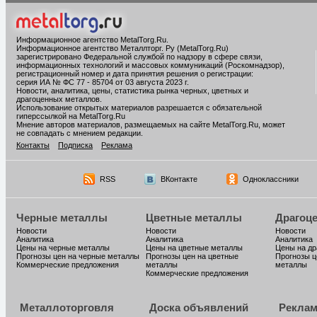
Информационное агентство MetalTorg.Ru
.
Информационное агентство Металлторг. Ру (MetalTorg.Ru)
зарегистрировано Федеральной службой по надзору в сфере связи,
информационных технологий и массовых коммуникаций (Роскомнадзор),
регистрационный номер и дата принятия решения о регистрации:
серия ИА № ФС 77 - 85704 от 03 августа 2023 г.
Новости, аналитика, цены, статистика рынка черных, цветных и
драгоценных металлов.
Использование открытых материалов разрешается с обязательной
гиперссылкой на MetalTorg.Ru
Мнение авторов материалов, размещаемых на сайте MetalTorg.Ru, может
не совпадать с мнением редакции.
Контакты
Подписка
Реклама
RSS
ВКонтакте
Одноклассники
Черные металлы
Цветные металлы
Драгоц
Новости
Новости
Новости
Аналитика
Аналитика
Аналитика
Цены на черные металлы
Цены на цветные металлы
Цены на д
Прогнозы цен на черные металлы
Прогнозы цен на цветные
Прогнозы ц
Коммерческие предложения
металлы
металлы
Коммерческие предложения
Металлоторговля
Доска объявлений
Реклам