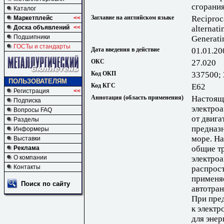
сгорания
Каталог
Заглавие на английском языке
Reciproc
Маркетплейс
<<
Доска объявлений
<<
alternati
Подшипники
Generati
ГОСТы и стандарты
Дата введения в действие
01.01.20
ОКС
27.020
Код ОКП
337500;
ПОЛЬЗОВАТЕЛЯМ
Код КГС
Е62
Регистрация
<<
Аннотация (область применения)
Настоящ
Подписка
электроа
Вопросы FAQ
от двига
Разделы
предназн
Информеры
море. На
Выставки
общие т
Реклама
О компании
электроа
Контакты
распрост
применя
Поиск по сайту
автотран
При пре
к электр
для эне