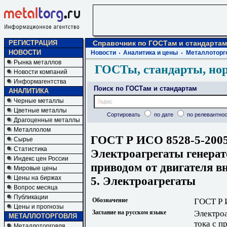
РЕГИСТРАЦИЯ
Справочник по ГОСТам и стандартам
НОВОСТИ
Новости
Аналитика и цены
Металлоторг
Рынка металлов
ГОСТы, стандарты, но
Новости компаний
Информагентства
Поиск по ГОСТам и стандартам
АНАЛИТИКА
Черные металлы
Цветные металлы
Сортировать
по дате
по релевантнос
Драгоценные металлы
Металлолом
ГОСТ Р ИСО 8528-5-200
Сырье
Статистика
Электроагрегаты генерат
Индекс цен России
приводом от двигателя вн
Мировые цены
5. Электроагрегаты
Цены на биржах
Вопрос месяца
Публикации
Обозначение
ГОСТ Р 
Цены и прогнозы
Заглавие на русском языке
Электро
МЕТАЛЛОТОРГОВЛЯ
тока с п
Металлоторговля