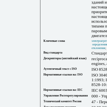
зданий и
настояще
приорит
настояще
использо
типами 
паровым
двигате
Ключевые слова
электроагре
определени
отклонения
Вид стандарта
Стандар
Дескрипторы (английский язык)
reciproc
engines, 
Аутентичный текст с ISO
ISO 852
Нормативные ссылки на: ISO
ISO 3046
1:1993; 
8528-10
Нормативные ссылки на: IEC
IEC 600
Управление Ростехрегулирования
000 - Уп
Технический комитет России
47 - Пе