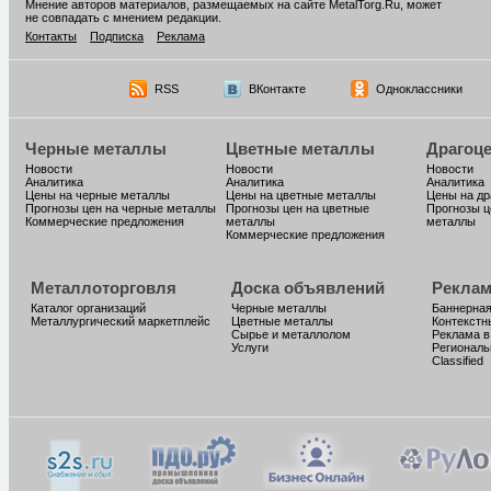
Мнение авторов материалов, размещаемых на сайте MetalTorg.Ru, может
не совпадать с мнением редакции.
Контакты
Подписка
Реклама
RSS
ВКонтакте
Одноклассники
Черные металлы
Цветные металлы
Драгоц
Новости
Новости
Новости
Аналитика
Аналитика
Аналитика
Цены на черные металлы
Цены на цветные металлы
Цены на д
Прогнозы цен на черные металлы
Прогнозы цен на цветные
Прогнозы ц
Коммерческие предложения
металлы
металлы
Коммерческие предложения
Металлоторговля
Доска объявлений
Реклам
Каталог организаций
Черные металлы
Баннерная
Металлургический маркетплейс
Цветные металлы
Контекстн
Сырье и металлолом
Реклама в
Услуги
Региональ
Classified