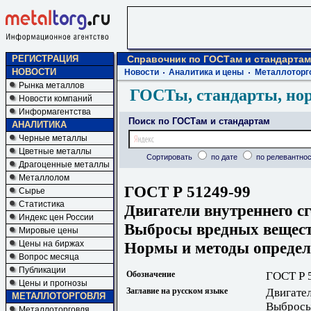
РЕГИСТРАЦИЯ
Справочник по ГОСТам и стандартам
НОВОСТИ
Новости
Аналитика и цены
Металлоторг
Рынка металлов
ГОСТы, стандарты, но
Новости компаний
Информагентства
Поиск по ГОСТам и стандартам
АНАЛИТИКА
Черные металлы
Цветные металлы
Сортировать
по дате
по релевантнос
Драгоценные металлы
Металлолом
ГОСТ Р 51249-99
Сырье
Статистика
Двигатели внутреннего с
Индекс цен России
Выбросы вредных вещест
Мировые цены
Нормы и методы определ
Цены на биржах
Вопрос месяца
Публикации
Обозначение
ГОСТ Р 
Цены и прогнозы
Заглавие на русском языке
Двигате
МЕТАЛЛОТОРГОВЛЯ
Выбросы
Металлоторговля