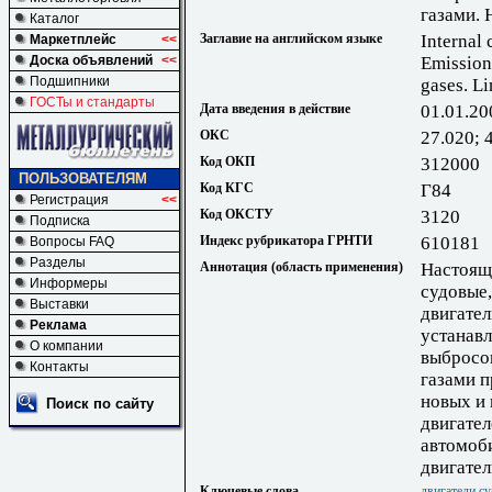
газами.
Каталог
Заглавие на английском языке
Internal
Маркетплейс
<<
Доска объявлений
<<
Emission
Подшипники
gases. Li
ГОСТы и стандарты
Дата введения в действие
01.01.20
ОКС
27.020; 
Код ОКП
312000
ПОЛЬЗОВАТЕЛЯМ
Код КГС
Г84
Регистрация
<<
Код ОКСТУ
3120
Подписка
Индекс рубрикатора ГРНТИ
610181
Вопросы FAQ
Разделы
Аннотация (область применения)
Настоящ
Информеры
судовые
Выставки
двигател
Реклама
устанав
О компании
выбросо
Контакты
газами 
новых и
Поиск по сайту
двигател
автомоб
двигател
Ключевые слова
двигатели с