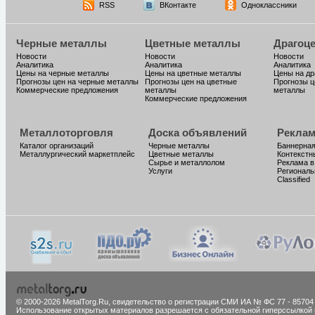
RSS
ВКонтакте
Одноклассники
Черные металлы
Цветные металлы
Драгоц
Новости
Новости
Новости
Аналитика
Аналитика
Аналитика
Цены на черные металлы
Цены на цветные металлы
Цены на д
Прогнозы цен на черные металлы
Прогнозы цен на цветные
Прогнозы ц
Коммерческие предложения
металлы
металлы
Коммерческие предложения
Металлоторговля
Доска объявлений
Реклам
Каталог организаций
Черные металлы
Баннерная
Металлургический маркетплейс
Цветные металлы
Контекстн
Сырье и металлолом
Реклама в
Услуги
Региональ
Classified
© 2000-2026 MetalTorg.Ru,
cвидетельство о регистрации СМИ ИА № ФС 77 - 85704
Использование открытых материалов разрешается с обязательной гиперссылкой 