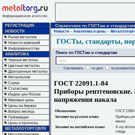
РЕГИСТРАЦИЯ
Справочник по ГОСТам и стандартам
НОВОСТИ
Новости
Аналитика и цены
Металлоторг
Рынка металлов
ГОСТы, стандарты, но
Новости компаний
Информагентства
Поиск по ГОСТам и стандартам
АНАЛИТИКА
Черные металлы
Цветные металлы
Сортировать
по дате
по релевантнос
Драгоценные металлы
Металлолом
ГОСТ 22091.1-84
Сырье
Статистика
Приборы рентгеновские. 
Индекс цен России
напряжения накала
Мировые цены
Цены на биржах
Обозначение
ГОСТ 22091
Вопрос месяца
Заглавие на русском языке
Приборы рен
Публикации
накала
Цены и прогнозы
Заглавие на английском языке
X-ray devices
МЕТАЛЛОТОРГОВЛЯ
voltage
Металлоторговля