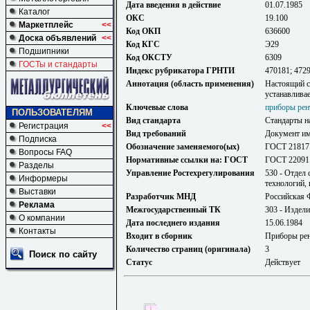
Дата введения в действие
01.07.1985
Каталог
ОКС
19.100
Маркетплейс
<<
Код ОКП
636600
Доска объявлений
<<
Код КГС
Э29
Подшипники
Код ОКСТУ
6309
ГОСТы и стандарты
Индекс рубрикатора ГРНТИ
470181; 4729
Аннотация (область применения)
Настоящий с
устанавлива
Ключевые слова
приборы рен
ПОЛЬЗОВАТЕЛЯМ
Вид стандарта
Стандарты н
Регистрация
<<
Вид требований
Документ им
Подписка
Обозначение заменяемого(ых)
ГОСТ 21817.
Вопросы FAQ
Нормативные ссылки на: ГОСТ
ГОСТ 22091.
Разделы
Управление Ростехрегулирования
530 - Отдел
Информеры
технологий,
Выставки
Разработчик МНД
Российская 
Реклама
Межгосударственный ТК
303 - Издел
О компании
Дата последнего издания
15.06.1984
Контакты
Входит в сборник
Приборы рен
Количество страниц (оригинала)
3
Поиск по сайту
Статус
Действует