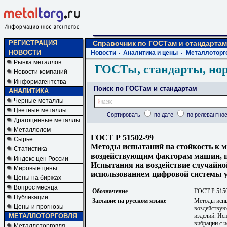
РЕГИСТРАЦИЯ
Справочник по ГОСТам и стандартам
НОВОСТИ
Новости
Аналитика и цены
Металлоторг
Рынка металлов
ГОСТы, стандарты, но
Новости компаний
Информагентства
Поиск по ГОСТам и стандартам
АНАЛИТИКА
Черные металлы
Цветные металлы
Сортировать
по дате
по релевантнос
Драгоценные металлы
Металлолом
ГОСТ Р 51502-99
Сырье
Методы испытаний на стойкость к 
Статистика
воздействующим факторам машин, пр
Индекс цен России
Испытания на воздействие случайно
Мировые цены
использованием цифровой системы
Цены на биржах
Вопрос месяца
Обозначение
ГОСТ Р 515
Публикации
Заглавие на русском языке
Методы испы
Цены и прогнозы
воздействую
МЕТАЛЛОТОРГОВЛЯ
изделий. Ис
вибрации с 
Металлоторговля