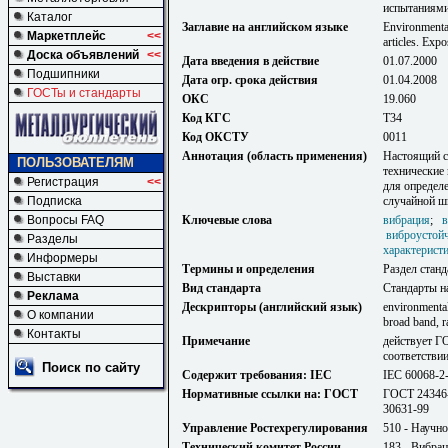
испытаниям
Каталог
Заглавие на английском языке
Environmental
Маркетплейс
<<
articles. Exp
Доска объявлений
<<
Дата введения в действие
01.07.2000
Подшипники
Дата огр. срока действия
01.04.2008
ГОСТы и стандарты
ОКС
19.060
Код КГС
Т34
Код ОКСТУ
0011
Аннотация (область применения)
Настоящий с
ПОЛЬЗОВАТЕЛЯМ
технические 
Регистрация
<<
для определ
Подписка
случайной ш
Вопросы FAQ
Ключевые слова
вибрация
;
в
виброустой
Разделы
характерист
Информеры
Термины и определения
Раздел станд
Выставки
Вид стандарта
Стандарты н
Реклама
Дескрипторы (английский язык)
environmental
О компании
broad band, r
Контакты
Примечание
действует Г
соответствии
Поиск по сайту
Содержит требования: IEC
IEC 60068-2
Нормативные ссылки на: ГОСТ
ГОСТ 24346-
30631-99
Управление Ростехрегулирования
510 - Научно
Технический комитет России
183 - Вибрац