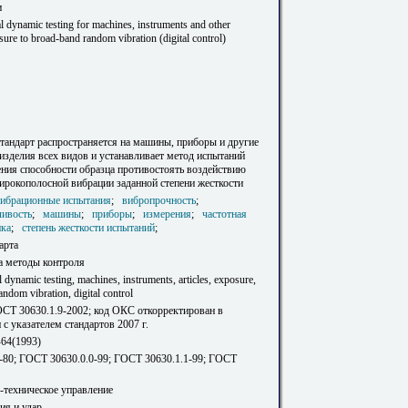
и
 dynamic testing for machines, instruments and other
osure to broad-band random vibration (digital control)
тандарт распространяется на машины, приборы и другие
изделия всех видов и устанавливает метод испытаний
ения способности образца противостоять воздействию
ирокополосной вибрации заданной степени жесткости
ибрационные испытания
;
вибропрочность
;
чивость
;
машины
;
приборы
;
измерения
;
частотная
ика
;
степень жесткости испытаний
;
арта
а методы контроля
 dynamic testing, machines, instruments, articles, exposure,
andom vibration, digital control
ОСТ 30630.1.9-2002; код ОКС откорректирован в
 с указателем стандартов 2007 г.
-64(1993)
80; ГОСТ 30630.0.0-99; ГОСТ 30630.1.1-99; ГОСТ
-техническое управление
ия и удар