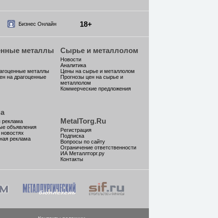
18+
Бизнес Онлайн
енные металлы
Сырье и металлолом
Новости
Аналитика
рагоценные металлы
Цены на сырье и металлолом
ен на драгоценные
Прогнозы цен на сырье и
металлолом
Коммерческие предложения
а
MetalTorg.Ru
 реклама
ые объявления
Регистрация
 новостях
Подписка
ная реклама
Вопросы по сайту
Ограничение ответственности
ИА Металлторг.ру
Контакты