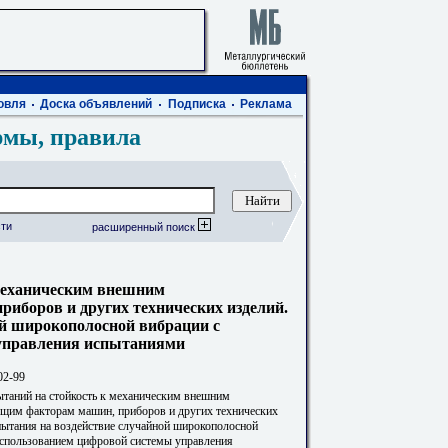
овля
Доска объявлений
Подписка
Реклама
рмы, правила
ти
расширенный поиск
механическим внешним
иборов и других технических изделий.
й широкополосной вибрации с
 управления испытаниями
02-99
таний на стойкость к механическим внешним
щим факторам машин, приборов и других технических
пытания на воздействие случайной широкополосной
использованием цифровой системы управления