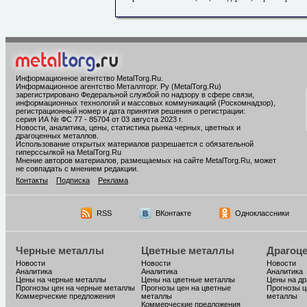
Информационное агентство MetalTorg.Ru
.
Информационное агентство Металлторг. Ру (MetalTorg.Ru)
зарегистрировано Федеральной службой по надзору в сфере связи,
информационных технологий и массовых коммуникаций (Роскомнадзор),
регистрационный номер и дата принятия решения о регистрации:
серия ИА № ФС 77 - 85704 от 03 августа 2023 г.
Новости, аналитика, цены, статистика рынка черных, цветных и
драгоценных металлов.
Использование открытых материалов разрешается с обязательной
гиперссылкой на MetalTorg.Ru
Мнение авторов материалов, размещаемых на сайте MetalTorg.Ru, может
не совпадать с мнением редакции.
Контакты
Подписка
Реклама
RSS
ВКонтакте
Одноклассники
Черные металлы
Цветные металлы
Драгоц
Новости
Новости
Новости
Аналитика
Аналитика
Аналитика
Цены на черные металлы
Цены на цветные металлы
Цены на д
Прогнозы цен на черные металлы
Прогнозы цен на цветные
Прогнозы ц
Коммерческие предложения
металлы
металлы
Коммерческие предложения