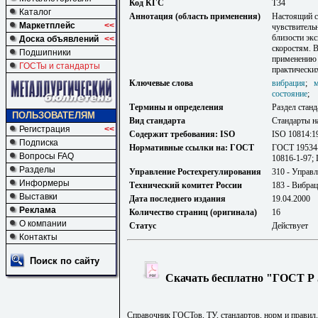
Код КГС
Т34
Каталог
Аннотация (область применения)
Настоящий с
Маркетплейс
<<
чувствительн
близости эк
Доска объявлений
<<
скоростям. 
Подшипники
применению 
ГОСТы и стандарты
практически
Ключевые слова
вибрация
;
состояние
;
Термины и определения
Раздел станд
ПОЛЬЗОВАТЕЛЯМ
Вид стандарта
Стандарты н
Регистрация
<<
Содержит требования: ISO
ISO 10814:1
Подписка
Нормативные ссылки на: ГОСТ
ГОСТ 19534
Вопросы FAQ
10816-1-97;
Разделы
Управление Ростехрегулирования
310 - Управ
Информеры
Технический комитет России
183 - Вибрац
Выставки
Дата последнего издания
19.04.2000
Реклама
Количество страниц (оригинала)
16
О компании
Статус
Действует
Контакты
Поиск по сайту
Скачать бесплатно "ГОСТ Р 5
Справочник ГОСТов, ТУ, стандартов, норм и правил