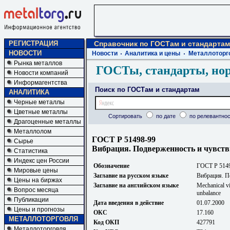
РЕГИСТРАЦИЯ
Справочник по ГОСТам и стандартам
НОВОСТИ
Новости
Аналитика и цены
Металлоторг
Рынка металлов
ГОСТы, стандарты, но
Новости компаний
Информагентства
Поиск по ГОСТам и стандартам
АНАЛИТИКА
Черные металлы
Цветные металлы
Сортировать
по дате
по релевантнос
Драгоценные металлы
Металлолом
ГОСТ Р 51498-99
Сырье
Вибрация. Подверженность и чувств
Статистика
Индекс цен России
Обозначение
ГОСТ Р 514
Мировые цены
Заглавие на русском языке
Вибрация. П
Цены на биржах
Заглавие на английском языке
Mechanical vi
Вопрос месяца
unbalance
Публикации
Дата введения в действие
01.07.2000
Цены и прогнозы
ОКС
17.160
МЕТАЛЛОТОРГОВЛЯ
Код ОКП
427791
Металлоторговля