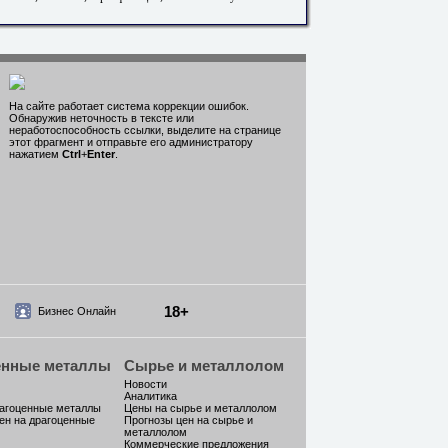
На сайте работает система коррекции ошибок.
Обнаружив неточность в тексте или
неработоспособность ссылки, выделите на странице
этот фрагмент и отправьте его администратору
нажатием
Ctrl
+
Enter
.
18+
Бизнес Онлайн
енные металлы
Сырье и металлолом
Новости
Аналитика
рагоценные металлы
Цены на сырье и металлолом
ен на драгоценные
Прогнозы цен на сырье и
металлолом
Коммерческие предложения