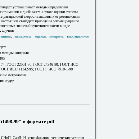
тандарт устанавливает методы определения
ости машин к дисбалансу, а также оценки степени
сплуатационной скорости машины к ее резонансным
В настоящем стандарте приведены рекомендации по
числовых значений чувствительности в ряде
х случаев
машины
;
измерения
;
оценка
;
контроль
;
вибрационное
арта
а методы контроля
996
-74; ГОСТ 22061-76; ГОСТ 24346-80; ГОСТ ИСО
 ГОСТ ИСО 11342-95; ГОСТ Р ИСО 7919-1-99
ление метрологии
ия и удар
1498-99" в формате pdf
. СНиП, СанПиН, сертификация, технические условия