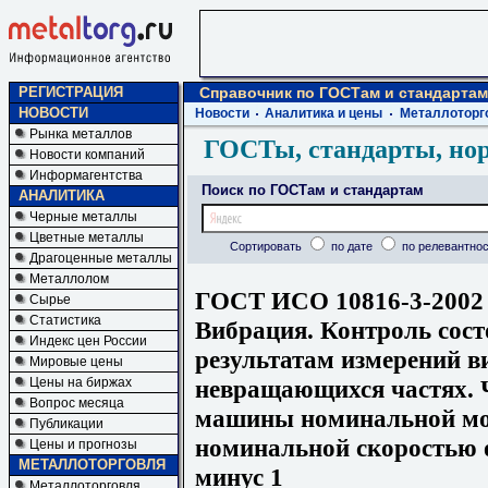
РЕГИСТРАЦИЯ
Справочник по ГОСТам и стандартам
НОВОСТИ
Новости
Аналитика и цены
Металлоторг
Рынка металлов
ГОСТы, стандарты, но
Новости компаний
Информагентства
Поиск по ГОСТам и стандартам
АНАЛИТИКА
Черные металлы
Цветные металлы
Сортировать
по дате
по релевантнос
Драгоценные металлы
Металлолом
ГОСТ ИСО 10816-3-2002
Сырье
Статистика
Вибрация. Контроль сос
Индекс цен России
результатам измерений в
Мировые цены
невращающихся частях.
Цены на биржах
Вопрос месяца
машины номинальной мощ
Публикации
номинальной скоростью от
Цены и прогнозы
МЕТАЛЛОТОРГОВЛЯ
минус 1
Металлоторговля