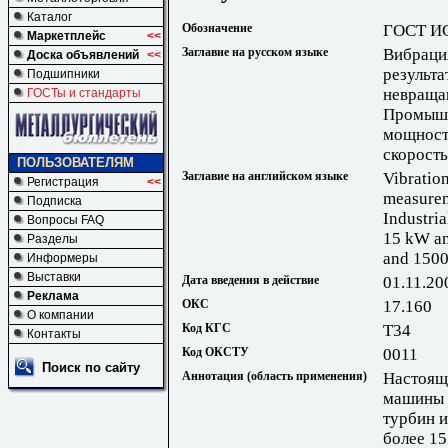
Каталог
Обозначение
ГОСТ ИС
Маркетплейс
<<
Заглавие на русском языке
Вибраци
Доска объявлений
<<
результа
Подшипники
невращаю
ГОСТы и стандарты
Промышл
мощност
скорость
ПОЛЬЗОВАТЕЛЯМ
Заглавие на английском языке
Vibratio
Регистрация
<<
measureme
Подписка
Industri
Вопросы FAQ
15 kW an
Разделы
and 1500
Информеры
Выставки
Дата введения в действие
01.11.20
Реклама
ОКС
17.160
О компании
Код КГС
Т34
Контакты
Код ОКСТУ
0011
Поиск по сайту
Аннотация (область применения)
Настоящ
машины 
турбин 
более 15