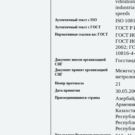
vibration
industri
speeds
Аутентичный текст с ISO
ISO 108
Аутентичный текст с ГОСТ
ГОСТ Р 
Нормативные ссылки на: ГОСТ
ГОСТ ИС
ГОСТ ИС
2002; Г
10816-4
Документ внесен организацией
Госстан
СНГ
Документ принят организацией
Межгосу
СНГ
метроло
Номер протокола
21
Дата принятия
30.05.20
Присоединившиеся страны
Азербай
Армения
Казахста
Республ
Республ
Республ