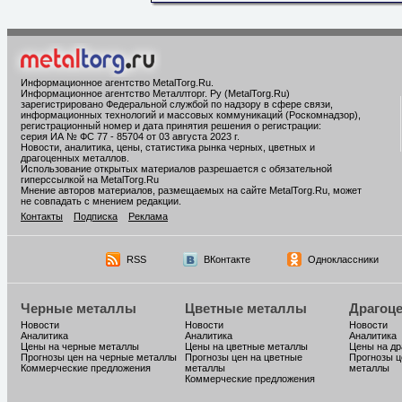
Информационное агентство MetalTorg.Ru
.
Информационное агентство Металлторг. Ру (MetalTorg.Ru)
зарегистрировано Федеральной службой по надзору в сфере связи,
информационных технологий и массовых коммуникаций (Роскомнадзор),
регистрационный номер и дата принятия решения о регистрации:
серия ИА № ФС 77 - 85704 от 03 августа 2023 г.
Новости, аналитика, цены, статистика рынка черных, цветных и
драгоценных металлов.
Использование открытых материалов разрешается с обязательной
гиперссылкой на MetalTorg.Ru
Мнение авторов материалов, размещаемых на сайте MetalTorg.Ru, может
не совпадать с мнением редакции.
Контакты
Подписка
Реклама
RSS
ВКонтакте
Одноклассники
Черные металлы
Цветные металлы
Драгоц
Новости
Новости
Новости
Аналитика
Аналитика
Аналитика
Цены на черные металлы
Цены на цветные металлы
Цены на д
Прогнозы цен на черные металлы
Прогнозы цен на цветные
Прогнозы ц
Коммерческие предложения
металлы
металлы
Коммерческие предложения