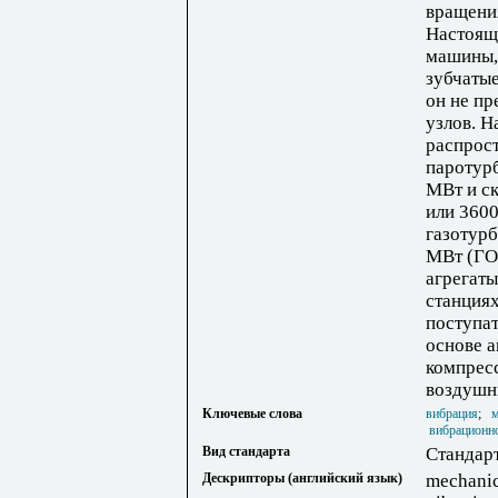
вращения
Настоящ
машины, 
зубчатые
он не пр
узлов. Н
распрост
паротур
МВт и ск
или 3600
газотур
МВт (ГО
агрегаты
станциях
поступат
основе 
компресс
воздушн
Ключевые слова
вибрация
;
вибрационно
Вид стандарта
Стандар
Дескрипторы (английский язык)
mechanic