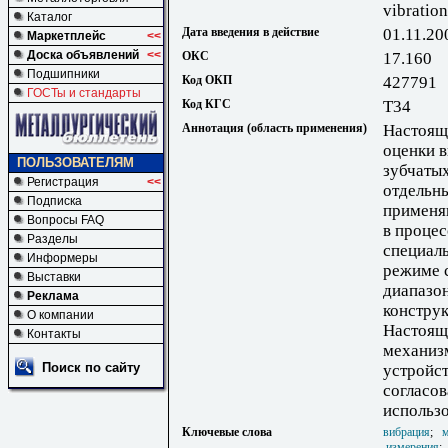
vibration
Каталог
Дата введения в действие
01.11.20
Маркетплейс
<<
Доска объявлений
<<
ОКС
17.160
Подшипники
Код ОКП
427791
ГОСТы и стандарты
Код КГС
Т34
Аннотация (область применения)
Настоящ
оценки 
ПОЛЬЗОВАТЕЛЯМ
зубчатых
Регистрация
<<
отдельн
Подписка
применя
Вопросы FAQ
в проце
Разделы
специал
Информеры
режиме с
Выставки
диапазон
Реклама
констру
О компании
Настоящи
Контакты
механиз
Поиск по сайту
устройст
согласов
использо
Ключевые слова
вибрация
;
измерения