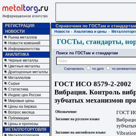
РЕГИСТРАЦИЯ
Справочник по ГОСТам и стандартам
НОВОСТИ
Новости
Аналитика и цены
Металлоторг
Рынка металлов
ГОСТы, стандарты, но
Новости компаний
Информагентства
Поиск по ГОСТам и стандартам
АНАЛИТИКА
Черные металлы
Цветные металлы
Сортировать
по дате
по релевантнос
Драгоценные металлы
Металлолом
ГОСТ ИСО 8579-2-2002
Сырье
Статистика
Вибрация. Контроль виб
Индекс цен России
зубчатых механизмов пр
Мировые цены
Цены на биржах
Обозначение
ГОСТ ИС
Вопрос месяца
Публикации
Заглавие на русском языке
Вибраци
Цены и прогнозы
зубчаты
МЕТАЛЛОТОРГОВЛЯ
Заглавие на английском языке
Vibratio
Металлоторговля