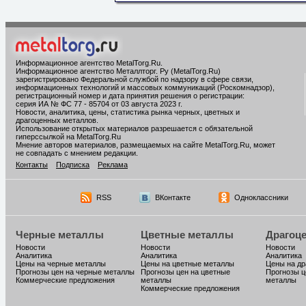
Информационное агентство MetalTorg.Ru
.
Информационное агентство Металлторг. Ру (MetalTorg.Ru)
зарегистрировано Федеральной службой по надзору в сфере связи,
информационных технологий и массовых коммуникаций (Роскомнадзор),
регистрационный номер и дата принятия решения о регистрации:
серия ИА № ФС 77 - 85704 от 03 августа 2023 г.
Новости, аналитика, цены, статистика рынка черных, цветных и
драгоценных металлов.
Использование открытых материалов разрешается с обязательной
гиперссылкой на MetalTorg.Ru
Мнение авторов материалов, размещаемых на сайте MetalTorg.Ru, может
не совпадать с мнением редакции.
Контакты
Подписка
Реклама
RSS
ВКонтакте
Одноклассники
Черные металлы
Цветные металлы
Драгоц
Новости
Новости
Новости
Аналитика
Аналитика
Аналитика
Цены на черные металлы
Цены на цветные металлы
Цены на д
Прогнозы цен на черные металлы
Прогнозы цен на цветные
Прогнозы ц
Коммерческие предложения
металлы
металлы
Коммерческие предложения