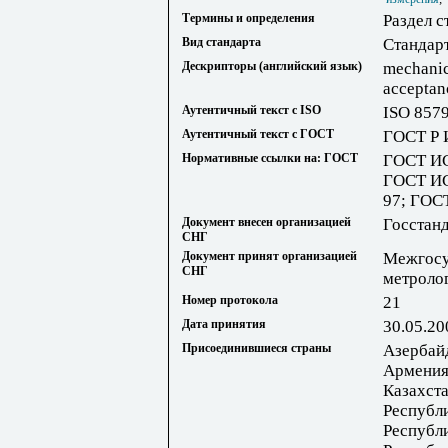
Термины и определения
Раздел с
Вид стандарта
Стандар
Дескрипторы (английский язык)
mechanica
acceptan
Аутентичный текст с ISO
ISO 857
Аутентичный текст с ГОСТ
ГОСТ Р 
Нормативные ссылки на: ГОСТ
ГОСТ ИС
ГОСТ ИС
97; ГОС
Документ внесен организацией
Госстан
СНГ
Документ принят организацией
Межгосу
СНГ
метроло
Номер протокола
21
Дата принятия
30.05.20
Присоединившиеся страны
Азербай
Армения
Казахста
Республ
Республ