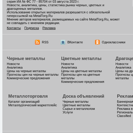
серия ИА № ФС 77 - 85704 от 03 августа 2023 г.
Новости, аналитика, цены, статистика рынка черных, цветных и
драгоценных металлов.
Использование открытых материалов разрешается с обязательной
гиперссылкой на MetalTorg.Ru
Мнение авторов материалов, размещаемых на сайте MetalTorg.Ru, может
не совпадать с мнением редакции.
Контакты
Подписка
Реклама
RSS
ВКонтакте
Одноклассники
Черные металлы
Цветные металлы
Драгоц
Новости
Новости
Новости
Аналитика
Аналитика
Аналитика
Цены на черные металлы
Цены на цветные металлы
Цены на д
Прогнозы цен на черные металлы
Прогнозы цен на цветные
Прогнозы ц
Коммерческие предложения
металлы
металлы
Коммерческие предложения
Металлоторговля
Доска объявлений
Реклам
Каталог организаций
Черные металлы
Баннерная
Металлургический маркетплейс
Цветные металлы
Контекстн
Сырье и металлолом
Реклама в
Услуги
Региональ
Classified