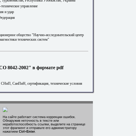
; Туркменистан; Республика Узбекистан; Украина
-техническое управление
ия и удар
Федерация
ционерное общество "Научно-исследовательский центр
иагностики технических систем"
О 8042-2002" в формате pdf
. СНиП, СанПиН, сертификация, технические условия
На сайте работает система коррекции ошибок.
Обнаружив неточность в тексте или
неработоспособность ссылки, выделите на странице
этот фрагмент и отправьте его администратору
нажатием
Ctrl
+
Enter
.