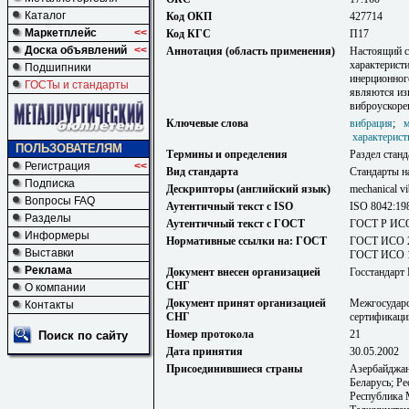
Каталог
Код ОКП
427714
Маркетплейс
<<
Код КГС
П17
Доска объявлений
<<
Аннотация (область применения)
Настоящий с
характерист
Подшипники
инерционног
ГОСТы и стандарты
являются из
виброускоре
Ключевые слова
вибрация
;
м
характерист
ПОЛЬЗОВАТЕЛЯМ
Термины и определения
Раздел станд
Регистрация
<<
Вид стандарта
Стандарты н
Подписка
Дескрипторы (английский язык)
mechanical vi
Вопросы FAQ
Аутентичный текст с ISO
ISO 8042:19
Разделы
Аутентичный текст с ГОСТ
ГОСТ Р ИСО
Информеры
Нормативные ссылки на: ГОСТ
ГОСТ ИСО 2
Выставки
ГОСТ ИСО 1
Реклама
Документ внесен организацией
Госстандарт
СНГ
О компании
Документ принят организацией
Межгосударс
Контакты
СНГ
сертификаци
Номер протокола
21
Поиск по сайту
Дата принятия
30.05.2002
Присоединившиеся страны
Азербайджан
Беларусь; Р
Республика 