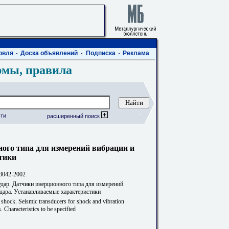
овля
Доска объявлений
Подписка
Реклама
рмы, правила
ти
расширенный поиск
ного типа для измерений вибрации и
тики
042-2002
удар. Датчики инерционного типа для измерений
удара. Устанавливаемые характеристики
 shock. Seismic transducers for shock and vibration
 Characteristics to be specified