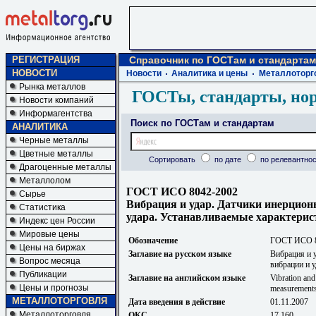
РЕГИСТРАЦИЯ
Справочник по ГОСТам и стандартам
НОВОСТИ
Новости
Аналитика и цены
Металлоторг
Рынка металлов
ГОСТы, стандарты, но
Новости компаний
Информагентства
Поиск по ГОСТам и стандартам
АНАЛИТИКА
Черные металлы
Цветные металлы
Сортировать
по дате
по релевантнос
Драгоценные металлы
Металлолом
ГОСТ ИСО 8042-2002
Сырье
Вибрация и удар. Датчики инерцион
Статистика
удара. Устанавливаемые характерис
Индекс цен России
Мировые цены
Обозначение
ГОСТ ИСО 8
Цены на биржах
Заглавие на русском языке
Вибрация и 
Вопрос месяца
вибрации и 
Публикации
Заглавие на английском языке
Vibration and
Цены и прогнозы
measurements.
МЕТАЛЛОТОРГОВЛЯ
Дата введения в действие
01.11.2007
Металлоторговля
ОКС
17.160