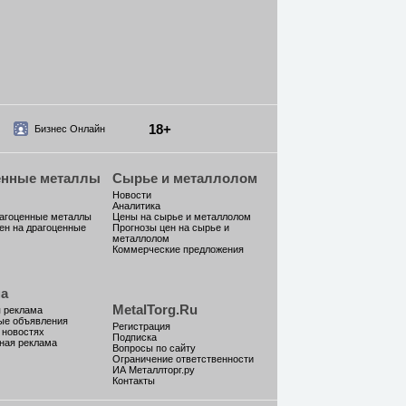
18+
Бизнес Онлайн
енные металлы
Сырье и металлолом
Новости
Аналитика
рагоценные металлы
Цены на сырье и металлолом
ен на драгоценные
Прогнозы цен на сырье и
металлолом
Коммерческие предложения
а
MetalTorg.Ru
 реклама
ые объявления
Регистрация
 новостях
Подписка
ная реклама
Вопросы по сайту
Ограничение ответственности
ИА Металлторг.ру
Контакты