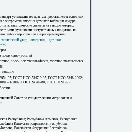
тандарт устанавливает правила представления основных
ик электромеханических датчиков вибрации и удара
о типа, электрические сигналы на выходе которых
вестными функциями поступательных или угловых
ний, виброскоростей или виброперемещений
еханический удар
;
измерения
;
датчики
;
ики
;
арта
а продукцию (услуги)
bration, shock, seismic transducers, vibration measurements
88
 8042-99
954-97; ГОСТ ИСО 5347-0-95; ГОСТ ИСО 5348-2002;
0817-1-2002; ГОСТ 24346-80; ГОСТ 30296-95
 России
твенный Совет по стандартизации метрологии и
и
ская Республика; Республика Армения; Республика
еспублика Казахстан; Кыргызская Республика;
Молдова; Российская Федерация; Республика