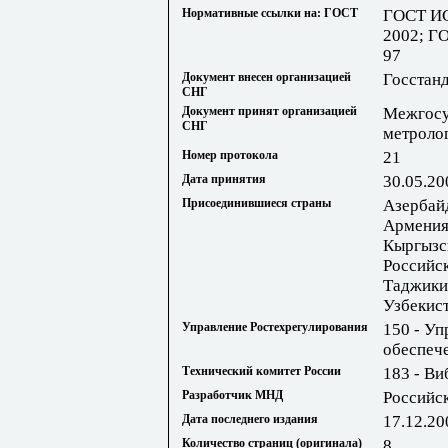
Нормативные ссылки на: ГОСТ
ГОСТ ИС
2002; Г
97
Документ внесен организацией
Госстан
СНГ
Документ принят организацией
Межгосу
СНГ
метроло
Номер протокола
21
Дата принятия
30.05.20
Присоединившиеся страны
Азербай
Армения;
Кыргызс
Российс
Таджики
Узбекис
Управление Ростехрегулирования
150 - Уп
обеспеч
Технический комитет России
183 - Ви
Разработчик МНД
Российс
Дата последнего издания
17.12.20
Количество страниц (оригинала)
8