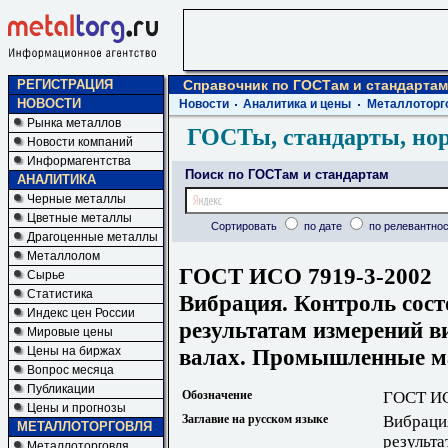
РЕГИСТРАЦИЯ
Справочник по ГОСТам и стандартам
НОВОСТИ
Новости
Аналитика и цены
Металлоторг
Рынка металлов
ГОСТы, стандарты, но
Новости компаний
Информагентства
Поиск по ГОСТам и стандартам
АНАЛИТИКА
Черные металлы
Цветные металлы
Сортировать
по дате
по релевантнос
Драгоценные металлы
Металлолом
ГОСТ ИСО 7919-3-2002
Сырье
Статистика
Вибрация. Контроль сос
Индекс цен России
результатам измерений 
Мировые цены
валах. Промышленные 
Цены на биржах
Вопрос месяца
Публикации
Обозначение
ГОСТ ИС
Цены и прогнозы
Заглавие на русском языке
Вибраци
МЕТАЛЛОТОРГОВЛЯ
результа
Металлоторговля