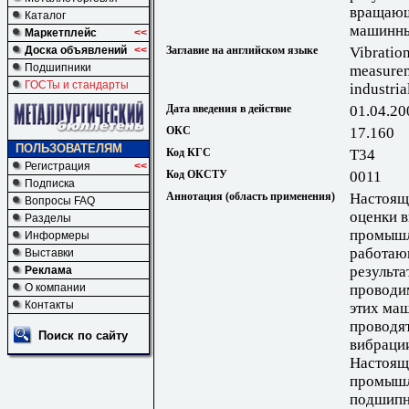
вращающ
Каталог
машинны
Маркетплейс
<<
Доска объявлений
<<
Заглавие на английском языке
Vibratio
Подшипники
measurem
ГОСТы и стандарты
industri
Дата введения в действие
01.04.20
ОКС
17.160
ПОЛЬЗОВАТЕЛЯМ
Код КГС
Т34
Регистрация
<<
Код ОКСТУ
0011
Подписка
Аннотация (область применения)
Настоящи
Вопросы FAQ
оценки 
Разделы
промышл
Информеры
работаю
Выставки
результа
Реклама
О компании
проводи
Контакты
этих ма
проводят
Поиск по сайту
вибрации
Настоящ
промышл
подшипн