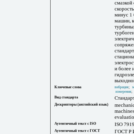
смазкой
скорость
минус 1
машин, к
турбины
турбоге
электрич
сопряже
стандарт
стацион
электро
и более 
гидроэл
выходно
Ключевые слова
вибрация
;
измерения
Вид стандарта
Стандар
Дескрипторы (английский язык)
mechanic
machines
evaluatio
Аутентичный текст с ISO
ISO 791
Аутентичный текст с ГОСТ
ГОСТ Р 