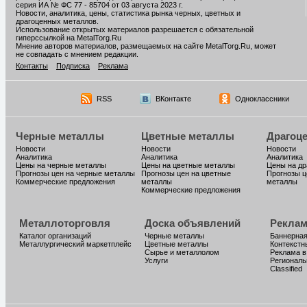
серия ИА № ФС 77 - 85704 от 03 августа 2023 г.
Новости, аналитика, цены, статистика рынка черных, цветных и
драгоценных металлов.
Использование открытых материалов разрешается с обязательной
гиперссылкой на MetalTorg.Ru
Мнение авторов материалов, размещаемых на сайте MetalTorg.Ru, может
не совпадать с мнением редакции.
Контакты
Подписка
Реклама
RSS
ВКонтакте
Одноклассники
Черные металлы
Цветные металлы
Драгоц
Новости
Новости
Новости
Аналитика
Аналитика
Аналитика
Цены на черные металлы
Цены на цветные металлы
Цены на д
Прогнозы цен на черные металлы
Прогнозы цен на цветные
Прогнозы ц
Коммерческие предложения
металлы
металлы
Коммерческие предложения
Металлоторговля
Доска объявлений
Реклам
Каталог организаций
Черные металлы
Баннерная
Металлургический маркетплейс
Цветные металлы
Контекстн
Сырье и металлолом
Реклама в
Услуги
Региональ
Classified