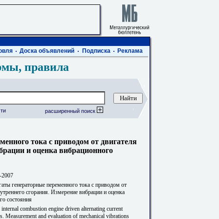
овля
Доска объявлений
Подписка
Реклама
рмы, правила
ти
расширенный поиск
менного тока с приводом от двигателя
ибрации и оценка вибрационного
-2007
гаты генераторные переменного тока с приводом от
нутреннего сгорания. Измерение вибрации и оценка
го состояния
 internal combustion engine driven alternating current
ts. Measurement and evaluation of mechanical vibrations