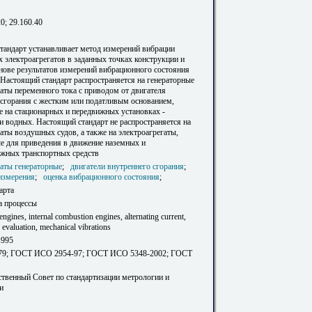
20; 29.160.40
тандарт устанавливает метод измерений вибрации
 электроагрегатов в заданных точках конструкции и
снове результатов измерений вибрационного состояния
 Настоящий стандарт распространяется на генераторные
аты переменного тока с приводом от двигателя
 сгорания с жестким или податливым основанием,
 на стационарных и передвижных установках -
и водных. Настоящий стандарт не распространяется на
аты воздушных судов, а также на электроагрегаты,
е для приведения в движение наземных и
жных транспортных средств
гаты генераторные
;
двигатели внутреннего сгорания
;
измерения
;
оценка вибрационного состояния
;
арта
а процессы
engines, internal combustion engines, alternating current,
evaluation, mechanical vibrations
1995
79; ГОСТ ИСО 2954-97; ГОСТ ИСО 5348-2002; ГОСТ
твенный Совет по стандартизации метрологии и
и