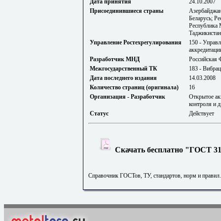
Дата принятия
24.10.2007
Присоединившиеся страны
Азербайджан
Беларусь; Р
Республика 
Таджикистан
Управление Ростехрегулирования
150 - Управ
аккредитаци
Разработчик МНД
Российская 
Межгосударственный ТК
183 - Вибрац
Дата последнего издания
14.03.2008
Количество страниц (оригинала)
16
Организация - Разработчик
Открытое ак
контроля и 
Статус
Действует
Скачать бесплатно "ГОСТ 313
Справочник ГОСТов, ТУ, стандартов, норм и правил