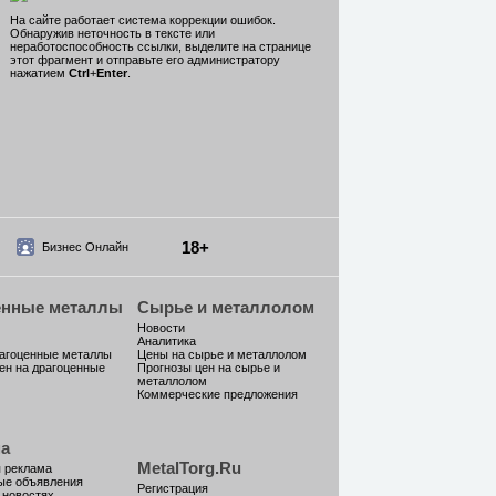
На сайте работает система коррекции ошибок.
Обнаружив неточность в тексте или
неработоспособность ссылки, выделите на странице
этот фрагмент и отправьте его администратору
нажатием
Ctrl
+
Enter
.
18+
Бизнес Онлайн
енные металлы
Сырье и металлолом
Новости
Аналитика
рагоценные металлы
Цены на сырье и металлолом
ен на драгоценные
Прогнозы цен на сырье и
металлолом
Коммерческие предложения
а
MetalTorg.Ru
 реклама
ые объявления
Регистрация
 новостях