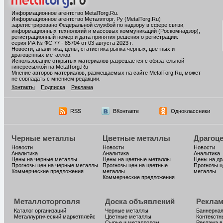
Информационное агентство MetalTorg.Ru
.
Информационное агентство Металлторг. Ру (MetalTorg.Ru)
зарегистрировано Федеральной службой по надзору в сфере связи,
информационных технологий и массовых коммуникаций (Роскомнадзор),
регистрационный номер и дата принятия решения о регистрации:
серия ИА № ФС 77 - 85704 от 03 августа 2023 г.
Новости, аналитика, цены, статистика рынка черных, цветных и
драгоценных металлов.
Использование открытых материалов разрешается с обязательной
гиперссылкой на MetalTorg.Ru
Мнение авторов материалов, размещаемых на сайте MetalTorg.Ru, может
не совпадать с мнением редакции.
Контакты
Подписка
Реклама
RSS
ВКонтакте
Одноклассники
Черные металлы
Цветные металлы
Драгоц
Новости
Новости
Новости
Аналитика
Аналитика
Аналитика
Цены на черные металлы
Цены на цветные металлы
Цены на д
Прогнозы цен на черные металлы
Прогнозы цен на цветные
Прогнозы ц
Коммерческие предложения
металлы
металлы
Коммерческие предложения
Металлоторговля
Доска объявлений
Реклам
Каталог организаций
Черные металлы
Баннерная
Металлургический маркетплейс
Цветные металлы
Контекстн
Сырье и металлолом
Реклама в