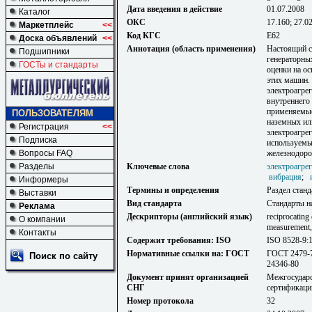
Дата введения в действие
01.07.2008
Каталог
ОКС
17.160; 27.0
Маркетплейс
<<
Код КГС
Е62
Доска объявлений
<<
Аннотация (область применения)
Настоящий с
Подшипники
генераторных
ГОСТы и стандарты
оценки на о
этих машин.
электроагрег
внутреннего
применяемые
ПОЛЬЗОВАТЕЛЯМ
наземных ил
Регистрация
<<
электроагрег
Подписка
используемы
Вопросы FAQ
железнодоро
Разделы
Ключевые слова
электроагре
вибрация
;
Информеры
Термины и определения
Раздел станд
Выставки
Вид стандарта
Стандарты н
Реклама
Дескрипторы (английский язык)
reciprocating 
О компании
measurement, 
Контакты
Содержит требования: ISO
ISO 8528-9:
Нормативные ссылки на: ГОСТ
ГОСТ 2479-
Поиск по сайту
24346-80
Документ принят организацией
Межгосударс
СНГ
сертификаци
Номер протокола
32