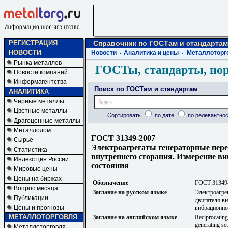
РЕГИСТРАЦИЯ
Справочник по ГОСТам и стандартам
НОВОСТИ
Новости
Аналитика и цены
Металлоторг
Рынка металлов
ГОСТы, стандарты, но
Новости компаний
Информагентства
Поиск по ГОСТам и стандартам
АНАЛИТИКА
Черные металлы
Цветные металлы
Сортировать
по дате
по релевантнос
Драгоценные металлы
Металлолом
ГОСТ 31349-2007
Сырье
Электроагрегаты генераторные пере
Статистика
внутреннего сгорания. Измерение в
Индекс цен России
состояния
Мировые цены
Цены на биржах
Обозначение
ГОСТ 31349
Вопрос месяца
Заглавие на русском языке
Электроагре
Публикации
двигателя в
Цены и прогнозы
вибрационно
МЕТАЛЛОТОРГОВЛЯ
Заглавие на английском языке
Reciprocating
generating se
Металлоторговля