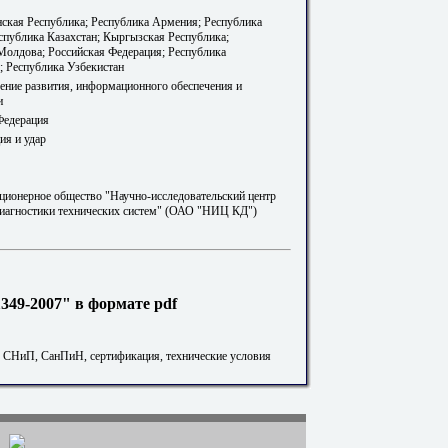
ская Республика; Республика Армения; Республика
еспублика Казахстан; Кыргызская Республика;
Молдова; Российская Федерация; Республика
; Республика Узбекистан
ление развития, информационного обеспечения и
и
Федерация
ия и удар
ционерное общество "Научно-исследовательский центр
диагностики технических систем" (ОАО "НИЦ КД")
49-2007" в формате pdf
. СНиП, СанПиН, сертификация, технические условия