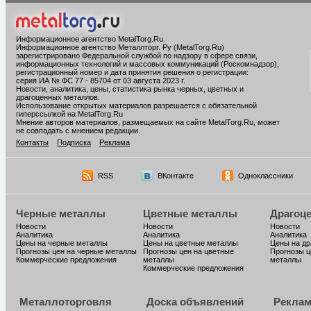
Информационное агентство MetalTorg.Ru
.
Информационное агентство Металлторг. Ру (MetalTorg.Ru)
зарегистрировано Федеральной службой по надзору в сфере связи,
информационных технологий и массовых коммуникаций (Роскомнадзор),
регистрационный номер и дата принятия решения о регистрации:
серия ИА № ФС 77 - 85704 от 03 августа 2023 г.
Новости, аналитика, цены, статистика рынка черных, цветных и
драгоценных металлов.
Использование открытых материалов разрешается с обязательной
гиперссылкой на MetalTorg.Ru
Мнение авторов материалов, размещаемых на сайте MetalTorg.Ru, может
не совпадать с мнением редакции.
Контакты
Подписка
Реклама
RSS
ВКонтакте
Одноклассники
Черные металлы
Цветные металлы
Драгоц
Новости
Новости
Новости
Аналитика
Аналитика
Аналитика
Цены на черные металлы
Цены на цветные металлы
Цены на д
Прогнозы цен на черные металлы
Прогнозы цен на цветные
Прогнозы ц
Коммерческие предложения
металлы
металлы
Коммерческие предложения
Металлоторговля
Доска объявлений
Реклам