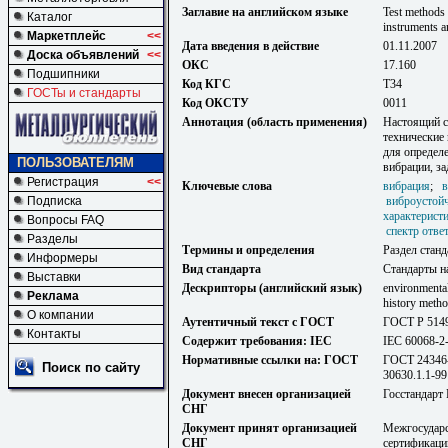
Заглавие на английском языке
Test methods 
Каталог
instruments an
Маркетплейс
<<
Дата введения в действие
01.11.2007
Доска объявлений
<<
ОКС
17.160
Подшипники
Код КГС
Т34
ГОСТы и стандарты
Код ОКСТУ
0011
Аннотация (область применения)
Настоящий с
технические 
для определ
ПОЛЬЗОВАТЕЛЯМ
вибрации, з
Регистрация
<<
Ключевые слова
вибрация
;
в
Подписка
виброустой
характерист
Вопросы FAQ
спектр отве
Разделы
Термины и определения
Раздел станд
Информеры
Вид стандарта
Стандарты н
Выставки
Дескрипторы (английский язык)
environmental
Реклама
history meth
О компании
Аутентичный текст с ГОСТ
ГОСТ Р 514
Контакты
Содержит требования: IEC
IEC 60068-2
Нормативные ссылки на: ГОСТ
ГОСТ 24346-
Поиск по сайту
30630.1.1-99
Документ внесен организацией
Госстандарт
СНГ
Документ принят организацией
Межгосударс
СНГ
сертификаци