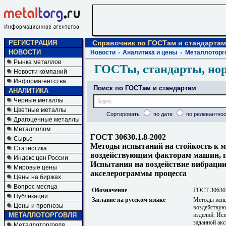
РЕГИСТРАЦИЯ
Справочник по ГОСТам и стандартам
НОВОСТИ
Новости
Аналитика и цены
Металлоторг
Рынка металлов
ГОСТы, стандарты, но
Новости компаний
Информагентства
Поиск по ГОСТам и стандартам
АНАЛИТИКА
Черные металлы
Цветные металлы
Сортировать
по дате
по релевантнос
Драгоценные металлы
Металлолом
ГОСТ 30630.1.8-2002
Сырье
Методы испытаний на стойкость к 
Статистика
воздействующим факторам машин, пр
Индекс цен России
Испытания на воздействие вибрации
Мировые цены
акселерограммы процесса
Цены на биржах
Вопрос месяца
Обозначение
ГОСТ 30630.
Публикации
Заглавие на русском языке
Методы испы
Цены и прогнозы
воздействую
МЕТАЛЛОТОРГОВЛЯ
изделий. Ис
заданной ак
Металлоторговля