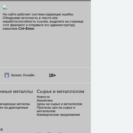
На сайте работает система коррекции ошибок.
Обнаружив неточность в тексте или
неработоспособность ссылки, выделите на странице
этот фрагмент и отправьте его администратору
нажатием
Ctrl
+
Enter
.
18+
Бизнес Онлайн
енные металлы
Сырье и металлолом
Новости
Аналитика
рагоценные металлы
Цены на сырье и металлолом
ен на драгоценные
Прогнозы цен на сырье и
металлолом
Коммерческие предложения
а