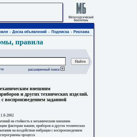
овля
Доска объявлений
Подписка
Реклама
рмы, правила
ти
расширенный поиск
механическим внешним
иборов и других технических изделий.
 с воспроизведением заданной
1.8-2002
таний на стойкость к механическим внешним
щим факторам машин, приборов и других технических
пытания на воздействие вибрации с воспроизведением
селерограммы процесса