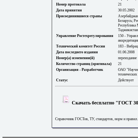
Номер протокола
21
Дата принятия
30.05.2002
Присоединившиеся страны
Азербайджан
Беларусь; Р
Республика 
Таджикистан
Управление Ростехрегулирования
150 - Управ
аккредитаци
Технический комитет России
183 - Вибрац
Дата последнего издания
01.06.2008
Номер(а) изменении(й)
переиздание
Количество страниц (оригинала)
21
Организация - Разработчик
ОАО "Научно
технических
Статус
Действует
Скачать бесплатно "ГОСТ 306
Справочник ГОСТов, ТУ, стандартов, норм и правил