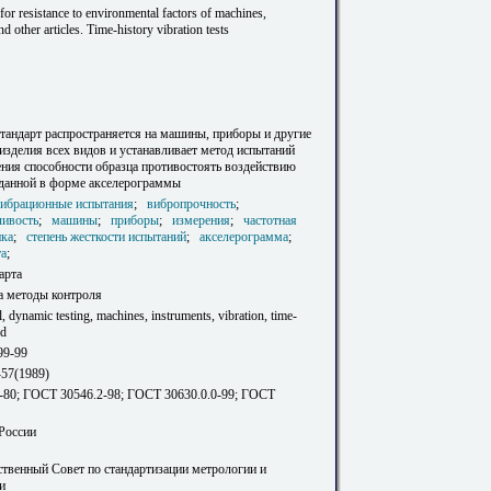
for resistance to environmental factors of machines,
d other articles. Time-history vibration tests
тандарт распространяется на машины, приборы и другие
изделия всех видов и устанавливает метод испытаний
ения способности образца противостоять воздействию
аданной в форме акселерограммы
ибрационные испытания
;
вибропрочность
;
чивость
;
машины
;
приборы
;
измерения
;
частотная
ика
;
степень жесткости испытаний
;
акселерограмма
;
та
;
арта
а методы контроля
, dynamic testing, machines, instruments, vibration, time-
od
99-99
-57(1989)
80; ГОСТ 30546.2-98; ГОСТ 30630.0.0-99; ГОСТ
 России
твенный Совет по стандартизации метрологии и
и