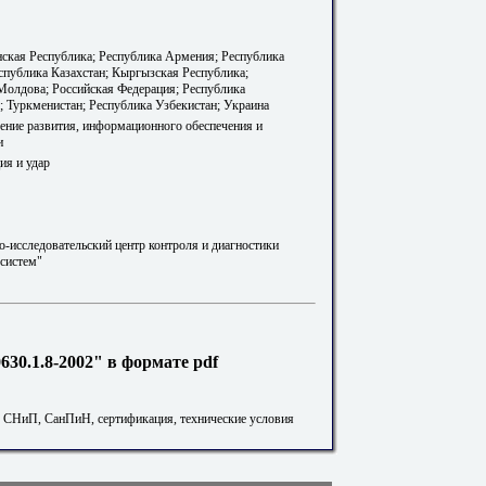
ская Республика; Республика Армения; Республика
еспублика Казахстан; Кыргызская Республика;
Молдова; Российская Федерация; Республика
; Туркменистан; Республика Узбекистан; Украина
ление развития, информационного обеспечения и
и
ия и удар
-исследовательский центр контроля и диагностики
 систем"
30.1.8-2002" в формате pdf
. СНиП, СанПиН, сертификация, технические условия