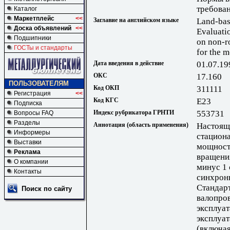
требова
Каталог
Маркетплейс
<<
Заглавие на английском языке
Land-bas
Доска объявлений
<<
Evaluati
Подшипники
on non-r
ГОСТы и стандарты
for the 
Дата введения в действие
01.07.19
ОКС
17.160
ПОЛЬЗОВАТЕЛЯМ
Код ОКП
311111
Регистрация
<<
Код КГС
Е23
Подписка
Индекс рубрикатора ГРНТИ
553731
Вопросы FAQ
Разделы
Аннотация (область применения)
Настоящ
Информеры
стацион
Выставки
мощност
Реклама
вращения 
О компании
минус 1 
Контакты
синхронн
Стандар
Поиск по сайту
валопро
эксплуа
эксплуат
(включа