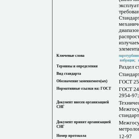
эксплуат
требова
Стандарт
механич
диапазон
распрост
излучае
элемент
Ключевые слова
паротурбинн
вибрация
;
Термины и определения
Раздел с
Вид стандарта
Стандар
Обозначение заменяемого(ых)
ГОСТ 25
Нормативные ссылки на: ГОСТ
ГОСТ 24
2954-97
Документ внесен организацией
Техниче
СНГ
Межгосу
стандарт
Документ принят организацией
Межгосу
СНГ
метроло
Номер протокола
12-97