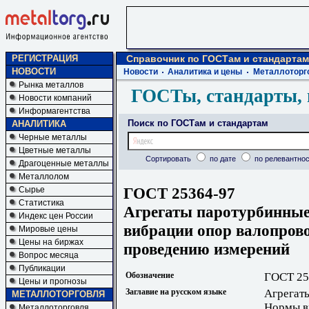
РЕГИСТРАЦИЯ
Справочник по ГОСТам и стандартам
НОВОСТИ
Новости
Аналитика и цены
Металлоторг
Рынка металлов
ГОСТы, стандарты, 
Новости компаний
Информагентства
Поиск по ГОСТам и стандартам
АНАЛИТИКА
Черные металлы
Цветные металлы
Сортировать
по дате
по релевантнос
Драгоценные металлы
Металлолом
ГОСТ 25364-97
Сырье
Статистика
Агрегаты паротурбинны
Индекс цен России
вибрации опор валопрово
Мировые цены
Цены на биржах
проведению измерений
Вопрос месяца
Публикации
Обозначение
ГОСТ 25
Цены и прогнозы
Заглавие на русском языке
Агрегат
МЕТАЛЛОТОРГОВЛЯ
Нормы в
Металлоторговля