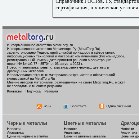
Справочник ГОСТов, ТУ, стандартов
сертификация, технические условия
Информационное агентство MetalTorg.Ru
.
Информационное агентство Металлторг. Ру (MetalTorg.Ru)
зарегистрировано Федеральной службой по надзору в сфере связи,
информационных технологий и массовых коммуникаций (Роскомнадзор),
регистрационный номер и дата принятия решения о регистрации:
серия ИА № ФС 77 - 85704 от 03 августа 2023 г.
Новости, аналитика, цены, статистика рынка черных, цветных и
драгоценных металлов.
Использование открытых материалов разрешается с обязательной
гиперссылкой на MetalTorg.Ru
Мнение авторов материалов, размещаемых на сайте MetalTorg.Ru, может
не совпадать с мнением редакции.
Контакты
Подписка
Реклама
RSS
ВКонтакте
Одноклассники
Черные металлы
Цветные металлы
Драгоц
Новости
Новости
Новости
Аналитика
Аналитика
Аналитика
Цены на черные металлы
Цены на цветные металлы
Цены на д