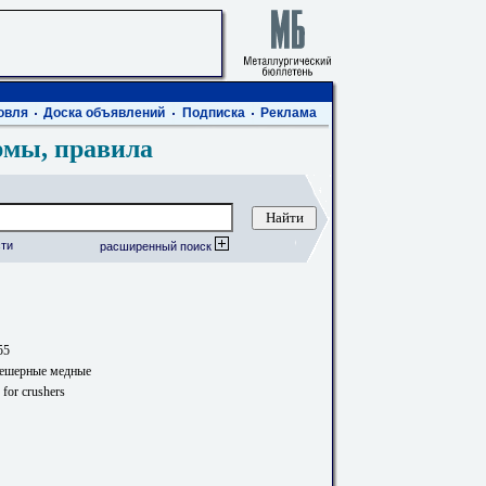
овля
Доска объявлений
Подписка
Реклама
рмы, правила
ти
расширенный поиск
55
решерные медные
 for crushers