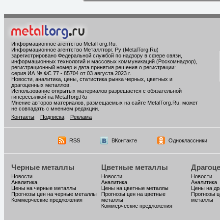
Информационное агентство MetalTorg.Ru
.
Информационное агентство Металлторг. Ру (MetalTorg.Ru)
зарегистрировано Федеральной службой по надзору в сфере связи,
информационных технологий и массовых коммуникаций (Роскомнадзор),
регистрационный номер и дата принятия решения о регистрации:
серия ИА № ФС 77 - 85704 от 03 августа 2023 г.
Новости, аналитика, цены, статистика рынка черных, цветных и
драгоценных металлов.
Использование открытых материалов разрешается с обязательной
гиперссылкой на MetalTorg.Ru
Мнение авторов материалов, размещаемых на сайте MetalTorg.Ru, может
не совпадать с мнением редакции.
Контакты
Подписка
Реклама
RSS
ВКонтакте
Одноклассники
Черные металлы
Цветные металлы
Драгоц
Новости
Новости
Новости
Аналитика
Аналитика
Аналитика
Цены на черные металлы
Цены на цветные металлы
Цены на д
Прогнозы цен на черные металлы
Прогнозы цен на цветные
Прогнозы ц
Коммерческие предложения
металлы
металлы
Коммерческие предложения