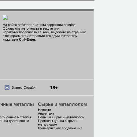
На сайте работает система коррекции ошибок.
Обнаружив неточность в тексте или
неработоспособность ссылки, выделите на странице
этот фрагмент и отправьте его администратору
нажатием
Ctrl
+
Enter
.
18+
Бизнес Онлайн
енные металлы
Сырье и металлолом
Новости
Аналитика
рагоценные металлы
Цены на сырье и металлолом
ен на драгоценные
Прогнозы цен на сырье и
металлолом
Коммерческие предложения