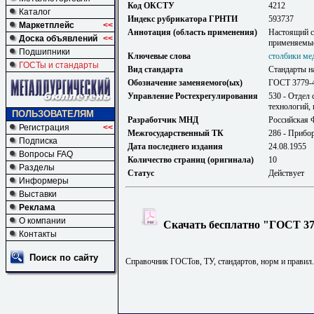
Код ОКСТУ
4212
Каталог
Индекс рубрикатора ГРНТИ
593737
Маркетплейс
<<
Аннотация (область применения)
Настоящий с
Доска объявлений
<<
применяемые
Подшипники
Ключевые слова
столбики ме
ГОСТы и стандарты
Вид стандарта
Стандарты н
Обозначение заменяемого(ых)
ГОСТ 3779-
Управление Ростехрегулирования
530 - Отдел
технологий,
ПОЛЬЗОВАТЕЛЯМ
Разработчик МНД
Российская 
Регистрация
<<
Межгосударственный ТК
286 - Прибо
Подписка
Дата последнего издания
24.08.1955
Вопросы FAQ
Количество страниц (оригинала)
10
Разделы
Статус
Действует
Информеры
Выставки
Реклама
О компании
Скачать бесплатно "ГОСТ 377
Контакты
Поиск по сайту
Справочник ГОСТов, ТУ, стандартов, норм и правил