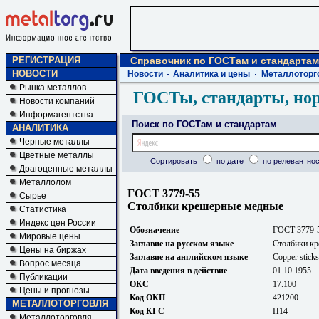
РЕГИСТРАЦИЯ
Справочник по ГОСТам и стандартам
НОВОСТИ
Новости
Аналитика и цены
Металлоторг
Рынка металлов
ГОСТы, стандарты, но
Новости компаний
Информагентства
Поиск по ГОСТам и стандартам
АНАЛИТИКА
Черные металлы
Цветные металлы
Сортировать
по дате
по релевантнос
Драгоценные металлы
Металлолом
ГОСТ 3779-55
Сырье
Столбики крешерные медные
Статистика
Индекс цен России
Обозначение
ГОСТ 3779-
Мировые цены
Заглавие на русском языке
Столбики к
Цены на биржах
Заглавие на английском языке
Copper sticks
Вопрос месяца
Дата введения в действие
01.10.1955
Публикации
ОКС
17.100
Цены и прогнозы
Код ОКП
421200
МЕТАЛЛОТОРГОВЛЯ
Код КГС
П14
Металлоторговля