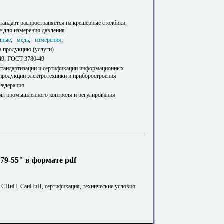
тандарт распространяется на крешерные столбики,
 для измерения давления
дные
;
медь
;
измерения
;
а продукцию (услуги)
49; ГОСТ 3780-49
 стандартизации и сертификации информационных
 продукции электротехники и приборостроения
Федерация
ры промышленного контроля и регулирования
9-55" в формате pdf
. СНиП, СанПиН, сертификация, технические условия