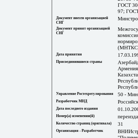
ГОСТ 30
97; ГОСТ
Документ внесен организацией
Минстро
СНГ
Документ принят организацией
Межгосу
СНГ
комиссия
нормиров
(МНТКС
Дата принятия
17.03.19
Присоединившиеся страны
Азербай
Армения;
Казахста
Республи
Республ
Управление Ростехрегулирования
50 - Ми
Разработчик МНД
Российс
Дата последнего издания
01.10.20
Номер(а) изменении(й)
переизда
Количество страниц (оригинала)
31
Организация - Разработчик
ВНИИст
"Полиме