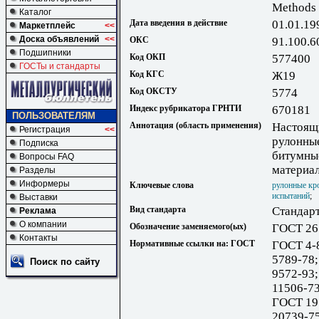
Methods 
Каталог
Дата введения в действие
01.01.19
Маркетплейс
<<
Доска объявлений
<<
ОКС
91.100.6
Подшипники
Код ОКП
577400
ГОСТы и стандарты
Код КГС
Ж19
Код ОКСТУ
5774
Индекс рубрикатора ГРНТИ
670181
ПОЛЬЗОВАТЕЛЯМ
Аннотация (область применения)
Настоящи
Регистрация
<<
рулонны
Подписка
битумны
Вопросы FAQ
материал
Разделы
Информеры
Ключевые слова
рулонные кр
испытаний
;
Выставки
Вид стандарта
Стандарт
Реклама
О компании
Обозначение заменяемого(ых)
ГОСТ 26
Контакты
Нормативные ссылки на: ГОСТ
ГОСТ 4-
5789-78
Поиск по сайту
9572-93
11506-7
ГОСТ 19
20739-7