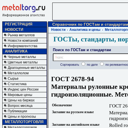
РЕГИСТРАЦИЯ
Справочник по ГОСТам и стандартам
НОВОСТИ
Новости
Аналитика и цены
Металлоторг
Рынка металлов
ГОСТы, стандарты, но
Новости компаний
Информагентства
Поиск по ГОСТам и стандартам
АНАЛИТИКА
Черные металлы
Цветные металлы
Сортировать
по дате
по релевантнос
Драгоценные металлы
Металлолом
ГОСТ 2678-94
Сырье
Статистика
Материалы рулонные кр
Индекс цен России
гидроизоляционные. Ме
Мировые цены
Цены на биржах
Обозначение
ГОСТ 26
Вопрос месяца
Публикации
Заглавие на русском языке
Материа
Цены и прогнозы
гидроиз
МЕТАЛЛОТОРГОВЛЯ
Заглавие на английском языке
Rolled ro
Металлоторговля