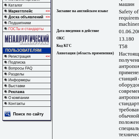
машин
Каталог
Заглавие на английском языке
Safety o
Маркетплейс
<<
Доска объявлений
<<
requireme
Подшипники
machine
ГОСТы и стандарты
Дата введения в действие
01.06.20
ОКС
13.180
Код КГС
Т58
ПОЛЬЗОВАТЕЛЯМ
Аннотация (область применения)
Настоящ
Регистрация
<<
получен
Подписка
антропо
Вопросы FAQ
примене
Разделы
станций
Информеры
оборудов
Выставки
совреме
Реклама
антропо
О компании
стандарт
Контакты
требован
Поиск по сайту
обычной 
положен
специаль
техниче