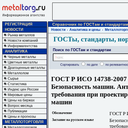
РЕГИСТРАЦИЯ
Справочник по ГОСТам и стандартам
НОВОСТИ
Новости
Аналитика и цены
Металлоторг
Рынка металлов
ГОСТы, стандарты, но
Новости компаний
Информагентства
Поиск по ГОСТам и стандартам
АНАЛИТИКА
Черные металлы
Цветные металлы
Сортировать
по дате
по релевантнос
Драгоценные металлы
Металлолом
ГОСТ Р ИСО 14738-2007
Сырье
Статистика
Безопасность машин. Ан
Индекс цен России
требования при проектир
Мировые цены
машин
Цены на биржах
Вопрос месяца
Публикации
Обозначение
ГОСТ Р 
Цены и прогнозы
Заглавие на русском языке
Безопас
МЕТАЛЛОТОРГОВЛЯ
требова
Металлоторговля