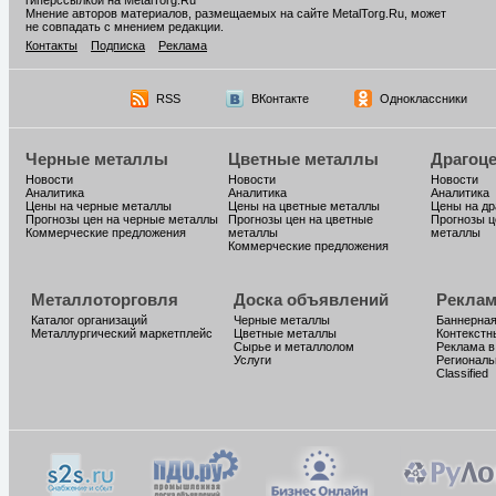
гиперссылкой на MetalTorg.Ru
Мнение авторов материалов, размещаемых на сайте MetalTorg.Ru, может
не совпадать с мнением редакции.
Контакты
Подписка
Реклама
RSS
ВКонтакте
Одноклассники
Черные металлы
Цветные металлы
Драгоц
Новости
Новости
Новости
Аналитика
Аналитика
Аналитика
Цены на черные металлы
Цены на цветные металлы
Цены на д
Прогнозы цен на черные металлы
Прогнозы цен на цветные
Прогнозы ц
Коммерческие предложения
металлы
металлы
Коммерческие предложения
Металлоторговля
Доска объявлений
Реклам
Каталог организаций
Черные металлы
Баннерная
Металлургический маркетплейс
Цветные металлы
Контекстн
Сырье и металлолом
Реклама в
Услуги
Региональ
Classified