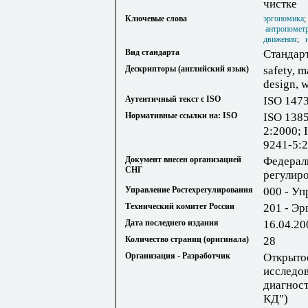
чистке
Ключевые слова
эргономика
антропометр
движения
;
Вид стандарта
Стандар
Дескрипторы (английский язык)
safety, 
design, 
Аутентичный текст с ISO
ISO 147
Нормативные ссылки на: ISO
ISO 1385
2:2000; 
9241-5:
Документ внесен организацией
Федерал
СНГ
регулир
Управление Ростехрегулирования
000 - Уп
Технический комитет России
201 - Э
Дата последнего издания
16.04.20
Количество страниц (оригинала)
28
Организация - Разработчик
Открыто
исследов
диагнос
КД")