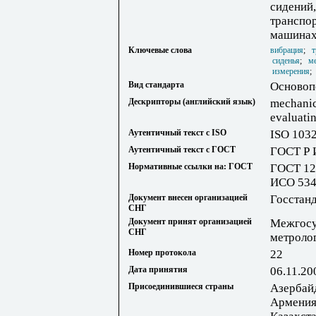
сидений
транспо
машина
Ключевые слова
вибрация
;
т
сиденья
;
м
измерения
Вид стандарта
Основоп
Дескрипторы (английский язык)
mechanic
evaluatin
Аутентичный текст с ISO
ISO 103
Аутентичный текст с ГОСТ
ГОСТ Р 
Нормативные ссылки на: ГОСТ
ГОСТ 12
ИСО 534
Документ внесен организацией
Госстан
СНГ
Документ принят организацией
Межгосу
СНГ
метроло
Номер протокола
22
Дата принятия
06.11.20
Присоединившиеся страны
Азербай
Армения