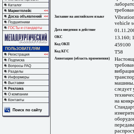
лаборат
Каталог
требова
Маркетплейс
<<
Доска объявлений
<<
Заглавие на английском языке
Vibratio
Подшипники
vehicle s
ГОСТы и стандарты
Дата введения в действие
01.11.20
ОКС
13.160; 
Код ОКП
459100
ПОЛЬЗОВАТЕЛЯМ
Код КГС
Т58
Регистрация
<<
Аннотация (область применения)
Настоящ
Подписка
требова
Вопросы FAQ
вибраци
Разделы
транспо
Информеры
машины.
Выставки
следует 
Реклама
О компании
техниче
Контакты
на конкр
Стандарт
Поиск по сайту
измерит
оборудов
передав
распрост