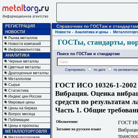
РЕГИСТРАЦИЯ
Справочник по ГОСТам и стандартам
НОВОСТИ
Новости
Аналитика и цены
Металлоторг
Рынка металлов
ГОСТы, стандарты, но
Новости компаний
Информагентства
Поиск по ГОСТам и стандартам
АНАЛИТИКА
Черные металлы
Цветные металлы
Сортировать
по дате
по релевантнос
Драгоценные металлы
Металлолом
ГОСТ ИСО 10326-1-2002
Сырье
Статистика
Вибрация. Оценка вибра
Индекс цен России
средств по результатам 
Мировые цены
Часть 1. Общие требован
Цены на биржах
Вопрос месяца
Публикации
Обозначение
ГОСТ ИС
Цены и прогнозы
Заглавие на русском языке
Вибраци
МЕТАЛЛОТОРГОВЛЯ
транспор
Металлоторговля