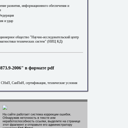
ление развития, информационного обеспечения и
и
Федерация
ия и удар
ционерное общество "Научно-исследовательский центр
диагностики технических систем" (НИЦ КД)
73.9-2006" в формате pdf
. СНиП, СанПиН, сертификация, технические условия
На сайте работает система коррекции ошибок.
Обнаружив неточность в тексте или
неработоспособность ссылки, выделите на странице
этот фрагмент и отправьте его администратору