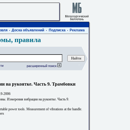
овля
Доска объявлений
Подписка
Реклама
рмы, правила
ти
расширенный поиск
 на рукоятке. Часть 9. Трамбовки
.9-2006
ны. Измерения вибрации на рукоятке. Часть 9.
table power tools. Measurement of vibrations at the handlе.
ers