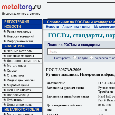
РЕГИСТРАЦИЯ
Справочник по ГОСТам и стандартам
НОВОСТИ
Новости
Аналитика и цены
Металлоторг
Рынка металлов
ГОСТы, стандарты, но
Новости компаний
Информагентства
Поиск по ГОСТам и стандартам
АНАЛИТИКА
Черные металлы
Цветные металлы
Сортировать
по дате
по релевантнос
Драгоценные металлы
Металлолом
ГОСТ 30873.9-2006
Сырье
Ручные машины. Измерения вибрации
Статистика
Индекс цен России
Обозначение
ГОСТ 30873
Мировые цены
Заглавие на русском языке
Ручные маши
Цены на биржах
Трамбовки
Вопрос месяца
Заглавие на английском языке
Hand-held por
Публикации
Part 9. Ramm
Цены и прогнозы
Дата введения в действие
01.07.2008
МЕТАЛЛОТОРГОВЛЯ
ОКС
13.160
Металлоторговля