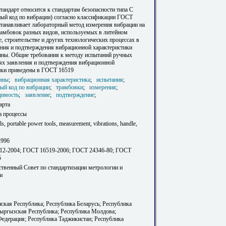
андарт относится к стандартам безопасности типа С
ный код по вибрации) согласно классификации ГОСТ
станавливает лабораторный метод измерения вибрации на
рамбовок разных видов, используемых в литейном
, строительстве и других технологических процессах в
ения и подтверждения вибрационной характеристики
ны. Общие требования к методу испытаний ручных
ях заявления и подтверждения вибрационной
ики приведены в ГОСТ 16519
ины
;
вибрационная характеристика
;
испытания
;
ый код по вибрации
;
трамбовки
;
измерения
;
димость
;
заявление
;
подтверждение
;
арта
а процессы
ls, portable power tools, measurement, vibrations, handle,
1996
12-2004; ГОСТ 16519-2006; ГОСТ 24346-80; ГОСТ
5
твенный Совет по стандартизации метрологии и
и
ская Республика; Республика Беларусь; Республика
Кыргызская Республика; Республика Молдова;
Федерация; Республика Таджикистан; Республика