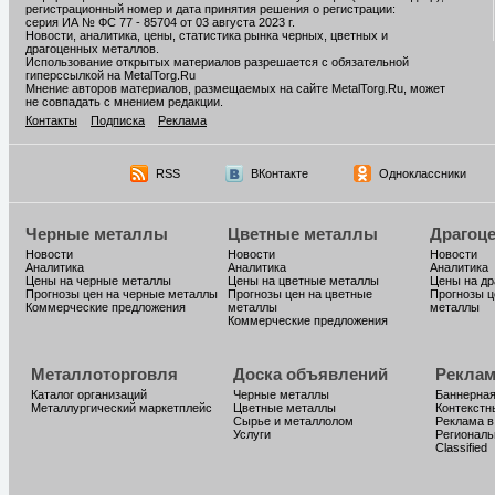
регистрационный номер и дата принятия решения о регистрации:
серия ИА № ФС 77 - 85704 от 03 августа 2023 г.
Новости, аналитика, цены, статистика рынка черных, цветных и
драгоценных металлов.
Использование открытых материалов разрешается с обязательной
гиперссылкой на MetalTorg.Ru
Мнение авторов материалов, размещаемых на сайте MetalTorg.Ru, может
не совпадать с мнением редакции.
Контакты
Подписка
Реклама
RSS
ВКонтакте
Одноклассники
Черные металлы
Цветные металлы
Драгоц
Новости
Новости
Новости
Аналитика
Аналитика
Аналитика
Цены на черные металлы
Цены на цветные металлы
Цены на д
Прогнозы цен на черные металлы
Прогнозы цен на цветные
Прогнозы ц
Коммерческие предложения
металлы
металлы
Коммерческие предложения
Металлоторговля
Доска объявлений
Реклам
Каталог организаций
Черные металлы
Баннерная
Металлургический маркетплейс
Цветные металлы
Контекстн
Сырье и металлолом
Реклама в
Услуги
Региональ
Classified