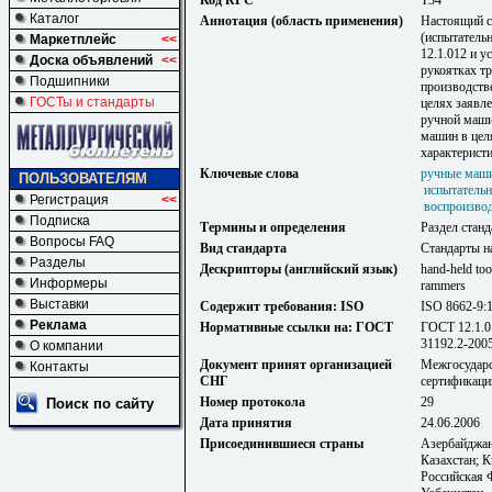
Код КГС
Т34
Каталог
Аннотация (область применения)
Настоящий ст
(испытатель
Маркетплейс
<<
12.1.012 и у
Доска объявлений
<<
рукоятках т
Подшипники
производстве
ГОСТы и стандарты
целях заявл
ручной маши
машин в цел
характерист
Ключевые слова
ручные маш
ПОЛЬЗОВАТЕЛЯМ
испытательн
Регистрация
<<
воспроизво
Подписка
Термины и определения
Раздел станд
Вопросы FAQ
Вид стандарта
Стандарты н
Разделы
Дескрипторы (английский язык)
hand-held too
Информеры
rammers
Выставки
Содержит требования: ISO
ISO 8662-9:
Реклама
Нормативные ссылки на: ГОСТ
ГОСТ 12.1.0
31192.2-200
О компании
Документ принят организацией
Межгосударс
Контакты
СНГ
сертификаци
Номер протокола
29
Поиск по сайту
Дата принятия
24.06.2006
Присоединившиеся страны
Азербайджан
Казахстан; 
Российская 