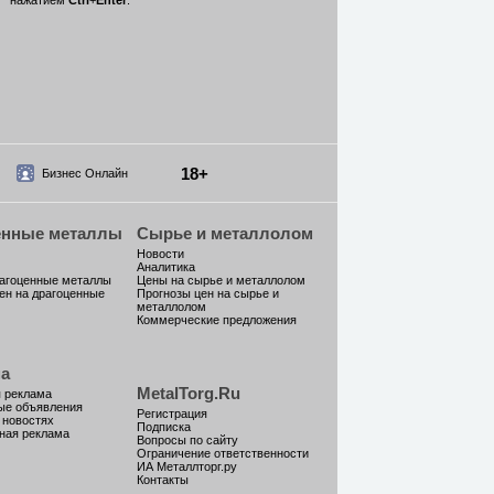
нажатием
Ctrl
+
Enter
.
18+
Бизнес Онлайн
енные металлы
Сырье и металлолом
Новости
Аналитика
рагоценные металлы
Цены на сырье и металлолом
ен на драгоценные
Прогнозы цен на сырье и
металлолом
Коммерческие предложения
а
MetalTorg.Ru
 реклама
ые объявления
Регистрация
 новостях
Подписка
ная реклама
Вопросы по сайту
Ограничение ответственности
ИА Металлторг.ру
Контакты